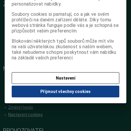
ZÁKAZNICKÝ SERVIS
personalizovat nabídky.
O nás
Soubory cookies si pamatují, co a jak ve svém
prohlížeči na daném zařízení děláte. Díky tomu
Podrobné kontakty
webová stránka funguje podle vás a je schopná se
Obchodní podmínky
přizpůsobit vašim preferencím.
Reklamační podmínky
Blokování některých typů souborů může mít vliv
Jak objednat na poukaz
na vaši uživatelskou zkušenost s naším webem,
GDPR
také nebudeme schopni poskytnout vám nabídku
na základě vašich preferencí.
Zpětný odběr použitých výrobků
MŮJ ÚČET
Nastavení
Nová registrace
Oblíbené položky
Přijmout všechny cookies
Předchozí objednávky
Editace zákazníka
Změnit heslo
Nastavení cookies
PROVOZOVATEL