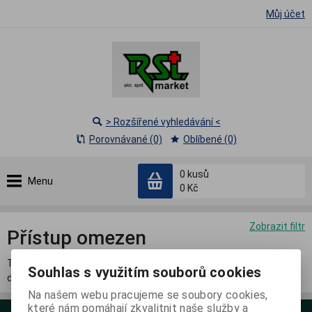
Můj účet
> Rozšířené vyhledávání <
Porovnávané (0)
Oblíbené (0)
0
kusů
Menu
0 Kč
Zobrazit filtr
Přístup omezen
Tato sekce je přístupná pouze přihlášeným registrovaným
Souhlas s využitím souborů cookies
distributorům.
Na našem webu pracujeme se soubory cookies,
které nám pomáhají zkvalitnit naše služby a