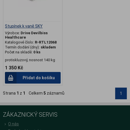
Stupínek k vaně SKY
Výrobce:
Drive Devilbiss
Healthcare
Katalogové číslo:
R-RTL12068
Termín dodání (dny):
skladem
Počet na skladě:
0 ks
protiskluzový, nosnost 140 kg
1 350 Kč
Přidat do košíku
Strana
1
z
1
Celkem
5
záznamů
1
ZÁKAZNICKÝ SERVIS
O nás