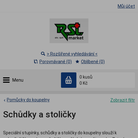
Můj účet
> Rozšířené vyhledávání <
Porovnávané (0)
Oblíbené (0)
0
kusů
Menu
0 Kč
Pomůcky do koupelny
Zobrazit filtr
Schůdky a stoličky
Speciální stupínky, schůdky a stoličky do koupelny slouží k