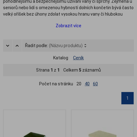
pohodlnějšímu a bezpečnějšímu užívání vany či sprchy. Zejména u
seniorů nebo lidí s omezenou hybností dolních končetin bývá často
velký oříšek bez úhony zdolat vysokou hranu vany či hlubokou
vaničku u sprchového koutu. Zařizujete-li koupelnu pro takovou
Zobrazit více
osobu, je vhodné myslet právě i na zdravotní schůdky k vaně nebo
stoličku do sprchy.
V naší nabídce naleznete několik variant koupelnových stoliček s
Řadit podle:
(Názvu produktu)
různou nosností, s madlem i bez madla, stupínky k umyvadlu i
jedno či dvoustupňové schůdky k vaně v různém provedení.
Katalog
Ceník
Všechny schůdky a stoličky do vany či sprchy jsou
opatřeny
protiskluzovou úpravou
noh i nášlapu.
Strana
1
z
1
Celkem
5
záznamů
Počet na stránku
20
40
60
1