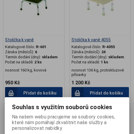
Stolička k vaně
Stolička k vaně 4055
Katalogové číslo:
R-601
Katalogové číslo:
R-4055
Záruka (měsíců):
6
Záruka (měsíců):
24
Termín dodání (dny):
skladem
Termín dodání (dny):
skladem
Počet na skladě:
2 ks
Počet na skladě:
1 ks
nosnost 160 kg, kovová
nosnost 136 kg, protiskluzové
přísavky
950 Kč
1 200 Kč
Přidat do košíku
Přidat do košíku
Souhlas s využitím souborů cookies
.
Na našem webu pracujeme se soubory cookies,
které nám pomáhají zkvalitnit naše služby a
personalizovat nabídky.