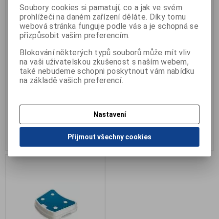
Soubory cookies si pamatují, co a jak ve svém
prohlížeči na daném zařízení děláte. Díky tomu
webová stránka funguje podle vás a je schopná se
přizpůsobit vašim preferencím.
Blokování některých typů souborů může mít vliv
Stolička s opěrkou
Stupínek k vaně Prima Step
na vaši uživatelskou zkušenost s naším webem,
Katalogové číslo:
R-602
Katalogové číslo:
R-62925
také nebudeme schopni poskytnout vám nabídku
Termín dodání (dny):
skladem
Záruka (měsíců):
24
na základě vašich preferencí.
Počet na skladě:
1 ks
Termín dodání (dny):
7
Počet na skladě:
0 ks
s madlem
nastavitelná výška 5, 7 nebo 9 cm
Nastavení
1 600 Kč
1 850 Kč
Přijmout všechny cookies
Přidat do košíku
Přidat do košíku
.