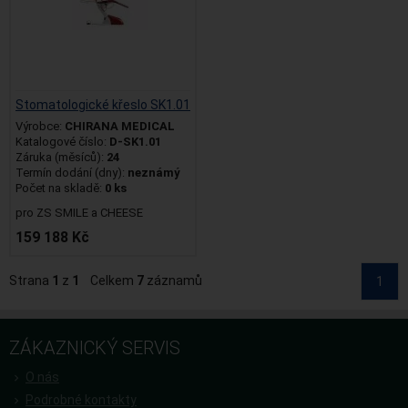
Stomatologické křeslo SK1.01
Výrobce:
CHIRANA MEDICAL
Katalogové číslo:
D-SK1.01
Záruka (měsíců):
24
Termín dodání (dny):
neznámý
Počet na skladě:
0 ks
pro ZS SMILE a CHEESE
159 188 Kč
Strana
1
z
1
Celkem
7
záznamů
1
ZÁKAZNICKÝ SERVIS
O nás
Podrobné kontakty