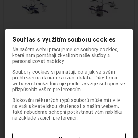
Souhlas s využitím souborů cookies
Stomatologická souprava
Stomatologická souprava
Oddělení Pro stomatology je určeno
CHEESE Effective
CHEESE L
Na našem webu pracujeme se soubory cookies,
odborným pracovníkům ve zdravotnictví a
Výrobce:
CHIRANA MEDICAL
Výrobce:
CHIRANA MEDICAL
které nám pomáhají zkvalitnit naše služby a
informace zde uvedené nejsou určeny pro
Katalogové číslo:
D-CHEESE-ef
Katalogové číslo:
D-CHEESE-L
personalizovat nabídky.
Záruka (měsíců):
24
Záruka (měsíců):
24
laickou veřejnost. Pokračováním v používání
Termín dodání (dny):
neznámý
Termín dodání (dny):
neznámý
Soubory cookies si pamatují, co a jak ve svém
těchto stránek potvrzujete, že jste
Počet na skladě:
0 ks
Počet na skladě:
0 ks
prohlížeči na daném zařízení děláte. Díky tomu
odborníkem ve smyslu §2a zákona č.
webová stránka funguje podle vás a je schopná se
dolní nebo horní vedení hadic s
stacionární zubní souprava s
40/1995 Sb. o regulaci reklamy.
možností kombinace...
horním vedením hadic,...
přizpůsobit vašim preferencím.
Beru na vědomí, že informace obsažené
458 844 Kč
418 103 Kč
dále na těchto stránkách nejsou určeny
Blokování některých typů souborů může mít vliv
laické veřejnosti, nýbrž zdravotnickým
na vaši uživatelskou zkušenost s naším webem,
.
.
také nebudeme schopni poskytnout vám nabídku
odborníkům, a to se všemi riziky a důsledky
na základě vašich preferencí.
ZP pro odborníky
ZP pro odborníky
z toho plynoucími pro laickou veřejnost.
ANO POTVRZUJI