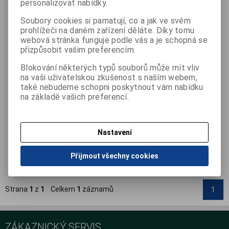
personalizovat nabídky.
Soubory cookies si pamatují, co a jak ve svém
prohlížeči na daném zařízení děláte. Díky tomu
webová stránka funguje podle vás a je schopná se
přizpůsobit vašim preferencím.
Blokování některých typů souborů může mít vliv
Polštářek s pohankou a
na vaši uživatelskou zkušenost s naším webem,
levandulí 28x38cm
také nebudeme schopni poskytnout vám nabídku
Výrobce:
Gadeo
na základě vašich preferencí.
Katalogové číslo:
O-30120309
Termín dodání (dny):
skladem
Počet na skladě:
3 ks
rozměr: 28x38 cm
Nastavení
345 Kč
Přijmout všechny cookies
Přidat do košíku
Strana
1
z
1
Celkem
1
záznamů
1
ZÁKAZNICKÝ SERVIS