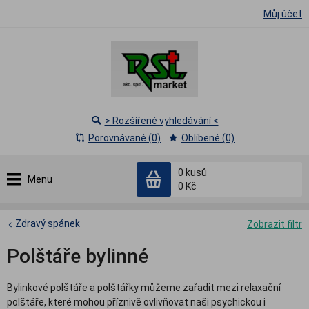
Můj účet
> Rozšířené vyhledávání <
Porovnávané (0)
Oblíbené (0)
0
kusů
Menu
0 Kč
Zdravý spánek
Zobrazit filtr
Polštáře bylinné
Bylinkové polštáře a polštářky můžeme zařadit mezi relaxační
polštáře, které mohou příznivě ovlivňovat naši psychickou i