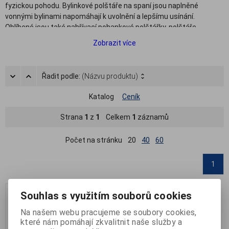
fyzickou pohodu. Bylinkové polštáře na spaní jsou naplněné
vonnými bylinami napomáhají k uvolnění a lepšímu usínání.
Oblíbené jsou také nahřívací pohankové polštářky, polštáře
naplněné pohankovými slupkami, které do sebe při nahřátí v
Zobrazit více
mikrovlnce nebo v troubě absorbují teplo a poté jej pozvolna
uvolňují. Relaxace na pohankovém polštáři poskytuje úlevu od
bolesti při fyzických potížích, jako je zablokovaná krční páteř a
Řadit podle:
(Názvu produktu)
bolesti hlavy, ramen, šíje nebo zad. V naší nabídce naleznete různé
typy pohankových polštářů, a to jak v provedení klasického šíjového
Katalog
Ceník
polštáře nebo i speciálního bederního polštáře pro úlevu při bolesti
bederní části zad.
Strana
1
z
1
Celkem
1
záznamů
Počet na stránku
20
40
60
1
Souhlas s využitím souborů cookies
Na našem webu pracujeme se soubory cookies,
které nám pomáhají zkvalitnit naše služby a