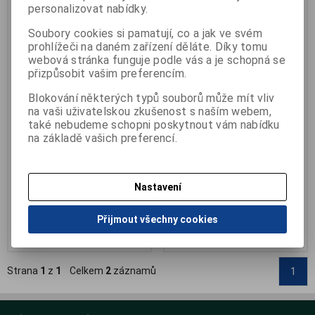
personalizovat nabídky.
Soubory cookies si pamatují, co a jak ve svém
prohlížeči na daném zařízení děláte. Díky tomu
webová stránka funguje podle vás a je schopná se
přizpůsobit vašim preferencím.
Ponožky adjustační pro děti
Ponožky adjustační pro
Blokování některých typů souborů může mít vliv
dospělé
na vaši uživatelskou zkušenost s naším webem,
Výrobce:
Happy feet company
Katalogové číslo:
B-HF-02D
také nebudeme schopni poskytnout vám nabídku
Výrobce:
Happy feet company
Termín dodání (dny):
skladem
na základě vašich preferencí.
Katalogové číslo:
B-HF-02
Počet na skladě:
2 pár
Termín dodání (dny):
skladem
Počet na skladě:
>5pár
vhodné na křivé prsty, kladívkové
prsty, na vbočen...
vhodné na křivé prsty, kladívkové
Nastavení
prsty, na vbočen...
550 Kč
590 Kč
Přijmout všechny cookies
Přidat do košíku
Přidat do košíku
Strana
1
z
1
Celkem
2
záznamů
1