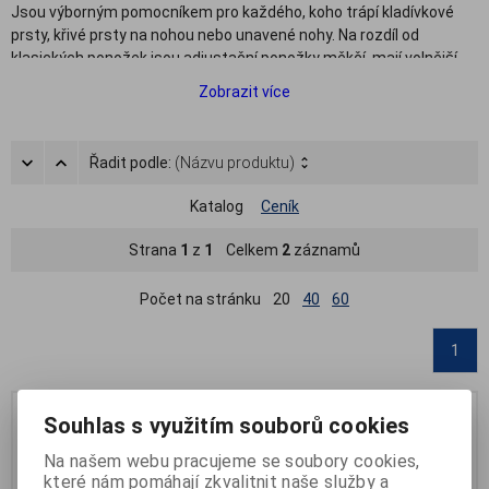
Jsou výborným pomocníkem pro každého, koho trápí kladívkové
prsty, křivé prsty na nohou nebo unavené nohy. Na rozdíl od
klasických ponožek jsou adjustační ponožky měkčí, mají volnější
lem a chybí jim uzavřená špička. Místo ní jsou do ponožek vyšity
Zobrazit více
jakési oddělovače prstů, které jemně tlačí na prsty u nohou a tak je
vyrovnávají. Adjustační ponožky nejsou koncipovány na běžné
nošení v obuvi, ale používají se při spánku, odpočinku či sezení a
Řadit podle:
(Názvu produktu)
pomáhají mimo jiné také uvolnit stres a napětí z nohou. Příznivé
účinky těchto ponožek potvrzují i kladné recenze na adjustační
Katalog
Ceník
ponožky od spokojených uživatelů.
Strana
1
z
1
Celkem
2
záznamů
Počet na stránku
20
40
60
1
Souhlas s využitím souborů cookies
Na našem webu pracujeme se soubory cookies,
které nám pomáhají zkvalitnit naše služby a