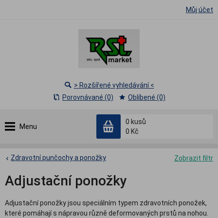
Můj účet
> Rozšířené vyhledávání <
Porovnávané (0)
Oblíbené (0)
0
kusů
Menu
0 Kč
Zdravotní punčochy a ponožky
Zobrazit filtr
Adjustační ponožky
Adjustační ponožky jsou speciálním typem zdravotních ponožek,
které pomáhají s nápravou různě deformovaných prstů na nohou.