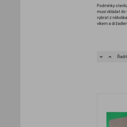
Podmínky sterili
musí vkládat do 
vybrat z několik
víkem a držadlem
Řadit
.