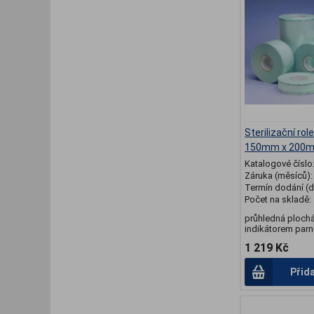
Sterilizační rol
150mm x 200
Katalogové číslo
Záruka (měsíců)
Termín dodání (d
Počet na skladě:
průhledná plochá
indikátorem parní
1 219 Kč
Přid
.