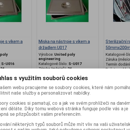
je s víkem a
Miska na nástroje s víkem a
Sterilizační 
držadlem U017
50mmx200
 poly
Výrobce:
United poly
Katalogové čí
engineering
Záruka (měsíc
:
S-U016
Katalogové číslo:
S-U017
Termín dodání 
:
24
Záruka (měsíců):
24
Počet na skla
ny):
7
Termín dodání (dny):
7
hlas s využitím souborů cookies
STERIKING HO
0 ks
Počet na skladě:
0 ks
200m Tmax=18
pro horkovzdušnou
30,6 x 20 x 6,3 cm, pro
ašem webu pracujeme se soubory cookies, které nám pomáha
horkovzdušnou sterilizaci
litnit naše služby a personalizovat nabídky.
910 Kč
1 287 Kč
ory cookies si pamatují, co a jak ve svém prohlížeči na dané
zení děláte. Díky tomu webová stránka funguje podle vás a je
at do košíku
Přidat do košíku
Př
pná se přizpůsobit vašim preferencím.
.
ování některých typů souborů může mít vliv na vaši uživatels
šenost s naším webem, také nebudeme schopni poskytnout 