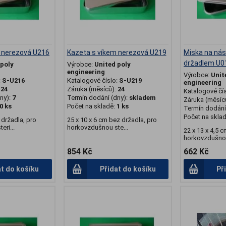
 nerezová U216
Kazeta s víkem nerezová U219
Miska na nás
držadlem U0
 poly
Výrobce:
United poly
engineering
Výrobce:
Unit
:
S-U216
Katalogové číslo:
S-U219
engineering
:
24
Záruka (měsíců):
24
Katalogové čí
ny):
7
Termín dodání (dny):
skladem
Záruka (měsíc
0 ks
Počet na skladě:
1 ks
Termín dodání 
Počet na skla
 držadla, pro
25 x 10 x 6 cm bez držadla, pro
ri...
horkovzdušnou ste...
22 x 13 x 4,5 c
horkovzdušnou 
854 Kč
662 Kč
at do košíku
Přidat do košíku
Př
.
.