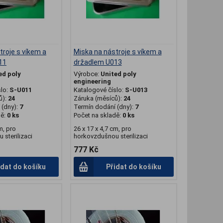
troje s víkem a
Miska na nástroje s víkem a
11
držadlem U013
ed poly
Výrobce:
United poly
engineering
slo:
S-U011
Katalogové číslo:
S-U013
ů):
24
Záruka (měsíců):
24
(dny):
7
Termín dodání (dny):
7
dě:
0 ks
Počet na skladě:
0 ks
m, pro
26 x 17 x 4,7 cm, pro
sterilizaci
horkovzdušnou sterilizaci
777 Kč
idat do košíku
Přidat do košíku
.