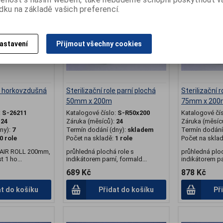
dku na základě vašich preferencí.
astavení
Přijmout všechny cookies
le horkovzdušná
Sterilizační role parní plochá
Sterilizační r
50mm x 200m
75mm x 200
:
S-26211
Katalogové číslo:
S-R50x200
Katalogové čí
:
24
Záruka (měsíců):
24
Záruka (měsíc
ny):
7
Termín dodání (dny):
skladem
Termín dodání 
0 role
Počet na skladě:
1 role
Počet na skla
AIR ROLL 200mm,
průhledná plochá role s
průhledná ploc
 1 ho...
indikátorem parní, formald...
indikátorem par
689 Kč
878 Kč
at do košíku
Přidat do košíku
Př
.
.