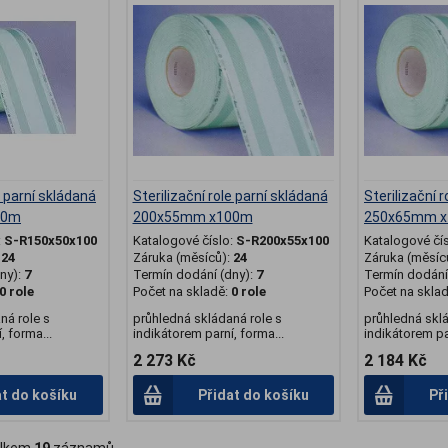
e parní skládaná
Sterilizační role parní skládaná
Sterilizační 
00m
200x55mm x100m
250x65mm 
:
S-R150x50x100
Katalogové číslo:
S-R200x55x100
Katalogové čí
:
24
Záruka (měsíců):
24
Záruka (měsíc
ny):
7
Termín dodání (dny):
7
Termín dodání 
0 role
Počet na skladě:
0 role
Počet na skla
ná role s
průhledná skládaná role s
průhledná sklá
, forma...
indikátorem parní, forma...
indikátorem par
2 273 Kč
2 184 Kč
at do košíku
Přidat do košíku
Př