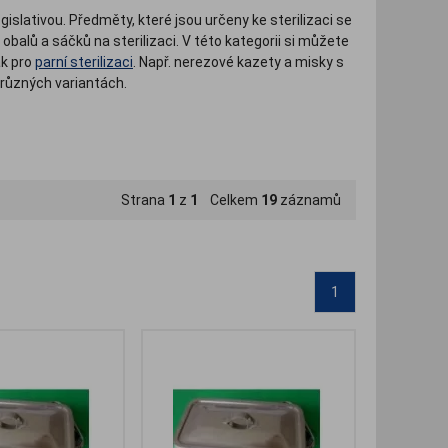
islativou. Předměty, které jsou určeny ke sterilizaci se
obalů a sáčků na sterilizaci. V této kategorii si můžete
ak pro
parní sterilizaci
. Např. nerezové kazety a misky s
a různých variantách.
Strana
1
z
1
Celkem
19
záznamů
1
.