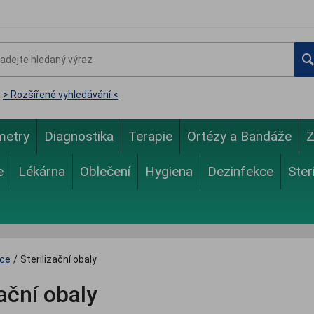
> Rozšířené vyhledávání <
metry
Diagnostika
Terapie
Ortézy a Bandáže
Z
e
Lékárna
Oblečení
Hygiena
Dezinfekce
Ster
ace
/
Sterilizační obaly
zační obaly