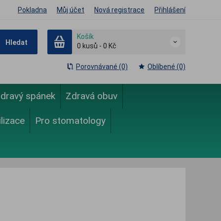
Pokladna
Můj účet
Nová registrace
Přihlášení
Košík
Hledat
0
kusů
-
0 Kč
Porovnávané (0)
Oblíbené (0)
dravý spánek
Zdravá obuv
ilizace
Pro stomatology