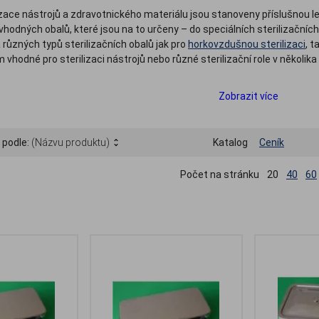
zace nástrojů a zdravotnického materiálu jsou stanoveny příslušnou leg
vhodných obalů, které jsou na to určeny – do speciálních sterilizačních 
a různých typů sterilizačních obalů jak pro
horkovzdušnou sterilizaci
, t
 vhodné pro sterilizaci nástrojů nebo různé sterilizační role v několik
Zobrazit více
 podle:
(Názvu produktu)
Katalog
Ceník
Počet na stránku
20
40
60
.