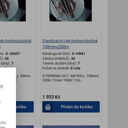
role horkovzdušná
Sterilizační role horkovzdušná
m
100mmx200m
slo:
S-26207
Katalogové číslo:
S-HR41
ů):
24
Záruka (měsíců):
24
(dny):
7
Termín dodání (dny):
7
dě:
0 role
Počet na skladě:
0 role
T AIR ROLL 50mm,
STERIKING HOT AIR ROLL 100mm,
0st 1 hod
200m Tmax=180st 1 ho...
jí
1 933 Kč
m
idat do košíku
Přidat do košíku
.
kou
vám