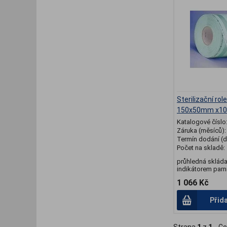
Sterilizační rol
150x50mm x1
Katalogové číslo
Záruka (měsíců)
Termín dodání (d
Počet na skladě:
průhledná skláda
indikátorem parní
1 066 Kč
Přid