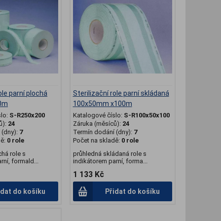
ole parní plochá
Sterilizační role parní skládaná
0m
100x50mm x100m
slo:
S-R250x200
Katalogové číslo:
S-R100x50x100
ů):
24
Záruka (měsíců):
24
(dny):
7
Termín dodání (dny):
7
dě:
0 role
Počet na skladě:
0 role
há role s
průhledná skládaná role s
ní, formald...
indikátorem parní, forma...
1 133 Kč
idat do košíku
Přidat do košíku