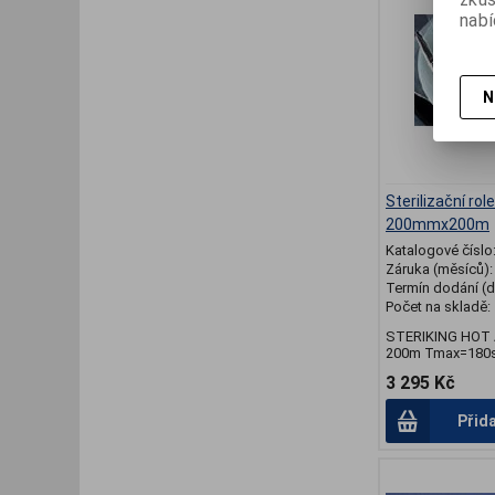
nabí
N
Sterilizační ro
200mmx200m
Katalogové číslo
Záruka (měsíců)
Termín dodání (d
Počet na skladě:
STERIKING HOT 
200m Tmax=180st
3 295 Kč
Přid
.