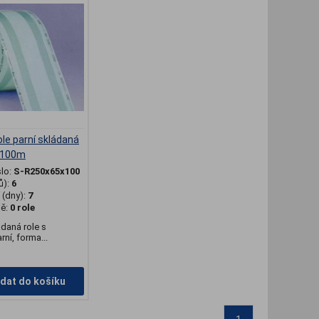
role parní skládaná
x100m
slo:
S-R250x65x100
ů):
6
(dny):
7
dě:
0 role
daná role s
ní, forma...
idat do košíku