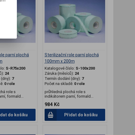
ole parní plochá
Sterilizační role parní plochá
m
100mm x 200m
slo:
S-R75x200
Katalogové číslo:
S-100x200
ů):
24
Záruka (měsíců):
24
(dny):
7
Termín dodání (dny):
7
dě:
0 role
Počet na skladě:
0 role
há role s
průhledná plochá role s
ní, formald...
indikátorem parní, formald...
984 Kč
idat do košíku
Přidat do košíku
.