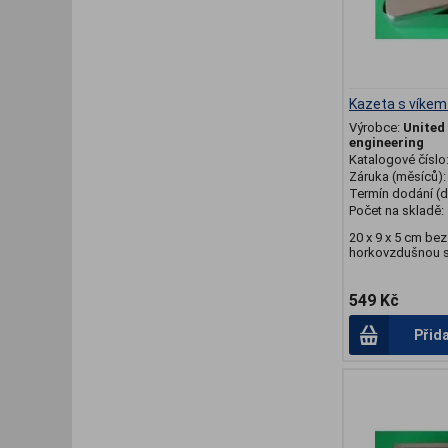
Kazeta s víkem
Výrobce:
United
engineering
Katalogové číslo
Záruka (měsíců)
Termín dodání (d
Počet na skladě:
20 x 9 x 5 cm bez
horkovzdušnou ste
549 Kč
Přid
.