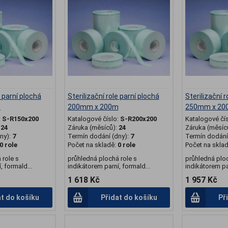
e parní plochá
Sterilizační role parní plochá
Sterilizační r
m
200mm x 200m
250mm x 20
:
S-R150x200
Katalogové číslo:
S-R200x200
Katalogové čí
:
24
Záruka (měsíců):
24
Záruka (měsíc
ny):
7
Termín dodání (dny):
7
Termín dodání 
0 role
Počet na skladě:
0 role
Počet na skla
 role s
průhledná plochá role s
průhledná ploc
, formald...
indikátorem parní, formald...
indikátorem par
1 618 Kč
1 957 Kč
at do košíku
Přidat do košíku
Př
.
.