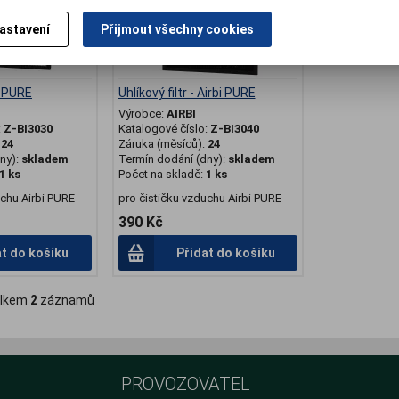
astavení
Přijmout všechny cookies
bi PURE
Uhlíkový filtr - Airbi PURE
Výrobce:
AIRBI
:
Z-BI3030
Katalogové číslo:
Z-BI3040
:
24
Záruka (měsíců):
24
ny):
skladem
Termín dodání (dny):
skladem
1 ks
Počet na skladě:
1 ks
uchu Airbi PURE
pro čističku vzduchu Airbi PURE
390 Kč
at do košíku
Přidat do košíku
lkem
2
záznamů
PROVOZOVATEL