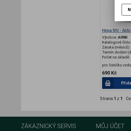
N
Hepa filtr - Air
Výrobce:
AIRBI
Katalogové číslo
Záruka (měsíců)
Termín dodání (d
Počet na skladě:
pro čističku vzd
690 Kč
Přid
Strana
1
z
1
Ce
ZÁKAZNICKÝ SERVIS
MŮJ ÚČET