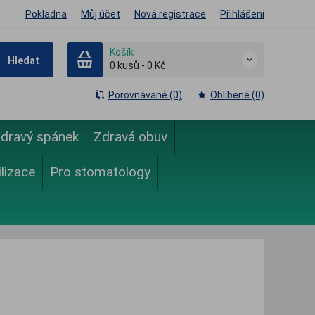
Pokladna
Můj účet
Nová registrace
Přihlášení
Košík
Hledat
0
kusů
-
0 Kč
Porovnávané (0)
Oblíbené (0)
dravý spánek
Zdravá obuv
ilizace
Pro stomatology