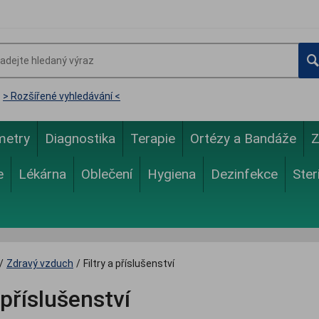
> Rozšířené vyhledávání <
metry
Diagnostika
Terapie
Ortézy a Bandáže
Z
e
Lékárna
Oblečení
Hygiena
Dezinfekce
Ster
/
Zdravý vzduch
/
Filtry a příslušenství
 příslušenství