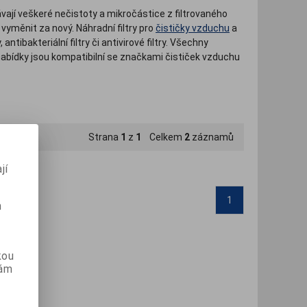
ávají veškeré nečistoty a mikročástice z filtrovaného
 vyměnit za nový. Náhradní filtry pro
čističky vzduchu
a
antibakteriální filtry či antivirové filtry. Všechny
í nabídky jsou kompatibilní se značkami čističek vzduchu
Strana
1
z
1
Celkem
2
záznamů
jí
1
m
kou
vám