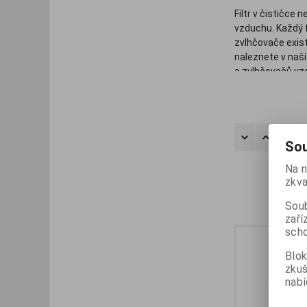
Filtr v čističce 
vzduchu. Každý fi
zvlhčovače existuj
naleznete v naší
a zvlhčovačů vzd
Řadit
Sou
Na n
zkva
Soub
zaří
scho
Blok
zku
nabí