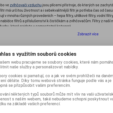
nebo ve
zvlhčovači vzduchu
jsou plícemi přístroje, do kterých se zachyt
ltr má určitou životnost a i sebekvalitnější filtr je potřeba čas od času
í v mnoha různých provedeních – hepa filtry, uhlíkové filtry, vodní filtry, 
 nabídce filtrů a příslušenství k čističkám a zvlhčovačům. Filtry z naš
uchu, které najdete v samostatné kategorii.
Zobrazit více
 podle:
(Názvu produktu)
Katalog
Ceník
hlas s využitím souborů cookies
ašem webu pracujeme se soubory cookies, které nám pomáha
Počet na stránku
20
40
60
litnit naše služby a personalizovat nabídky.
ory cookies si pamatují, co a jak ve svém prohlížeči na dané
zení děláte. Díky tomu webová stránka funguje podle vás a je
pná se přizpůsobit vašim preferencím.
Výprodej
ování některých typů souborů může mít vliv na vaši uživatels
šenost s naším webem, také nebudeme schopni poskytnout 
dku na základě vašich preferencí.