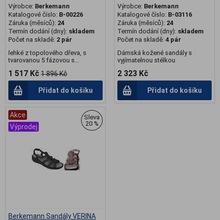
Výrobce:
Berkemann
Výrobce:
Berkemann
Katalogové číslo:
B-00226
Katalogové číslo:
B-03116
Záruka (měsíců):
24
Záruka (měsíců):
24
Termín dodání (dny):
skladem
Termín dodání (dny):
skladem
Počet na skladě:
2 pár
Počet na skladě:
4 pár
lehké z topolového dřeva, s
Dámská kožené sandály s
tvarovanou 5 fázovou s...
vyjímatelnou stélkou
1 517 Kč
2 323 Kč
1 896 Kč
Přidat do košíku
Přidat do košíku
Akce
Sleva
20 %
Výprodej
Berkemann Sandály VERINA