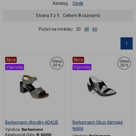
Katalog
Ceník
Strana
1
z
1
Celkem
9
záznamů
Počet na stránku
20
40
60
1
Akce
Akce
Sleva
Sleva
20 %
20 %
Výprodej
Výprodej
Berkemann dřeváky ADALIE
Berkemann Obuv dámská
NARA
Výrobce:
Berkemann
Katalogové číslo:
B-00256
Výrobce:
Berkemann