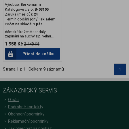
Výrobce:
Berkemann
Katalogové číslo:
B-03105
Záruka (měsíců):
24
Termín dodání (dny):
skladem
Počet na skladě:
1 pár
dámské kožené sandály
zapínání na suchý zip, velmi...
1 958 Kč
2 448 Kč
Přidat do košíku
Strana
1
z
1
Celkem
9
záznamů
1
ZÁKAZNICKÝ SERVIS
O nás
Podrobné kontakty
Obchodní podmínky
Reklamační podmínky
Jak objednat na poukaz