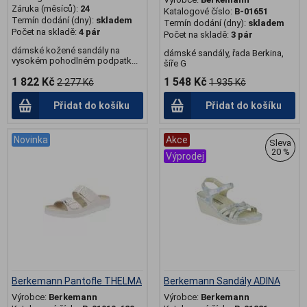
Záruka (měsíců):
24
Katalogové číslo:
B-01651
Termín dodání (dny):
skladem
Termín dodání (dny):
skladem
Počet na skladě:
4 pár
Počet na skladě:
3 pár
dámské kožené sandály na
dámské sandály, řada Berkina,
vysokém pohodlném podpatk...
šíře G
1 822 Kč
1 548 Kč
2 277 Kč
1 935 Kč
Přidat do košíku
Přidat do košíku
Novinka
Akce
Sleva
20 %
Výprodej
Berkemann Pantofle THELMA
Berkemann Sandály ADINA
Výrobce:
Berkemann
Výrobce:
Berkemann