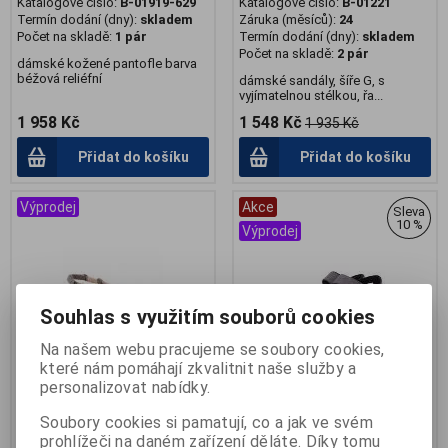
Katalogové číslo:
B-01919-629
Katalogové číslo:
B-01221
Termín dodání (dny):
skladem
Záruka (měsíců):
24
Počet na skladě:
1 pár
Termín dodání (dny):
skladem
Počet na skladě:
2 pár
dámské kožené pantofle barva
béžová reliéfní
dámské sandály, šíře G, s
vyjímatelnou stélkou, řa...
1 958 Kč
1 548 Kč
1 935 Kč
Přidat do košíku
Přidat do košíku
Výprodej
Akce
Sleva
10 %
Výprodej
Souhlas s využitím souborů cookies
Na našem webu pracujeme se soubory cookies,
které nám pomáhají zkvalitnit naše služby a
personalizovat nabídky.
Berkemann Sandály
Berkemann sandály ELISHA
Soubory cookies si pamatují, co a jak ve svém
COLETTA
Výrobce:
Berkemann
prohlížeči na daném zařízení děláte. Díky tomu