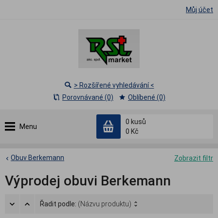
Můj účet
> Rozšířené vyhledávání <
Porovnávané (0)
Oblíbené (0)
0
kusů
Menu
0 Kč
Obuv Berkemann
Zobrazit filtr
Výprodej obuvi Berkemann
Řadit podle:
(Názvu produktu)