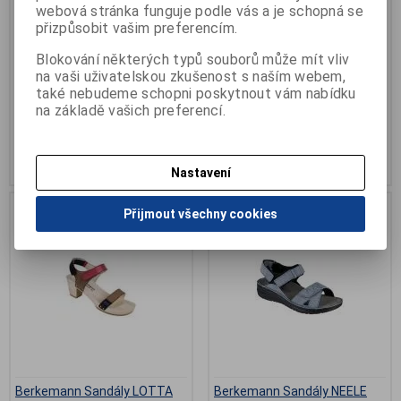
Katalogové číslo:
B-01045
Výrobce:
Berkemann
webová stránka funguje podle vás a je schopná se
Záruka (měsíců):
24
Katalogové číslo:
B-01751
přizpůsobit vašim preferencím.
Termín dodání (dny):
skladem
Záruka (měsíců):
24
Počet na skladě:
1 pár
Termín dodání (dny):
skladem
Blokování některých typů souborů může mít vliv
Počet na skladě:
2 pár
dámské kožené sandály, řada
na vaši uživatelskou zkušenost s naším webem,
Berkoflex
také nebudeme schopni poskytnout vám nabídku
dámské kožené sandály šíře G-I,
pohodlné, zapínan...
na základě vašich preferencí.
2 277 Kč
2 091 Kč
2 323 Kč
Přidat do košíku
Přidat do košíku
Nastavení
Akce
Výprodej
Sleva
Přijmout všechny cookies
20 %
Výprodej
Berkemann Sandály LOTTA
Berkemann Sandály NEELE