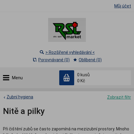
Můj účet
> Rozšířené vyhledávání <
Porovnávané (0)
Oblíbené (0)
0
kusů
Menu
0 Kč
Zubní hygiena
Zobrazit filtr
Nitě a pilky
Při čištění zubů se často zapomíná na mezizubní prostory. Mnoho