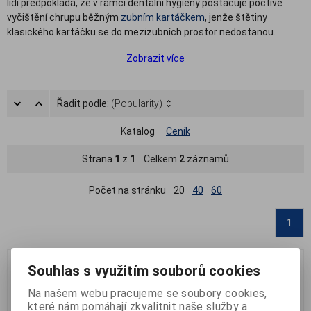
lidí předpokládá, že v rámci dentální hygieny postačuje poctivé
vyčištění chrupu běžným
zubním kartáčkem
, jenže štětiny
klasického kartáčku se do mezizubních prostor nedostanou.
Přitom se jedná o rizikové místo, kde se hojně usazuje zubní plak a
Zobrazit více
tvoří zubní kaz. S čištěním mezizubních prostor nám kromě
mezizubních kartáčků
spolehlivě pomáhají různé typy zubních nití
a dentálních párátek. Dentální nitě se dostanou i do míst, na která
Řadit podle:
(Popularity)
je kartáček krátký. Jsou efektivní a nezbytnou pomůckou také u
osob, která nosí rovnátka, či při čištění prostor v okolí zubních
Katalog
Ceník
náhrad nebo pod zubním můstkem.
V naší nabídce naleznete zubní nitě, dentální nitě pod můstek,
Strana
1
z
1
Celkem
2
záznamů
dentální „pilky“ nebo plastová zubní párátka a další
pomůcky pro
péči o zuby
a mezizubní prostory od osvědčených značek
Počet na stránku
20
40
60
Curaprox, Oral-B aj.
1
Výprodej
Souhlas s využitím souborů cookies
Na našem webu pracujeme se soubory cookies,
které nám pomáhají zkvalitnit naše služby a