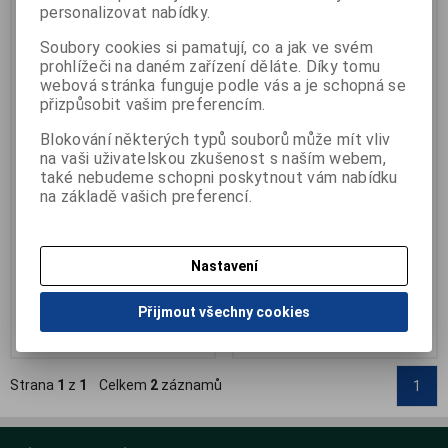
personalizovat nabídky.
Soubory cookies si pamatují, co a jak ve svém
prohlížeči na daném zařízení děláte. Díky tomu
webová stránka funguje podle vás a je schopná se
přizpůsobit vašim preferencím.
Dentální nit Oral-B Super floss
Nit zubní TEPE Bridge implant
Blokování některých typů souborů může mít vliv
floss
na vaši uživatelskou zkušenost s naším webem,
Výrobce:
PROCTER & GAMBLE
Katalogové číslo:
H-017369
také nebudeme schopni poskytnout vám nabídku
Výrobce:
TePe
Záruka (měsíců):
24
na základě vašich preferencí.
Katalogové číslo:
H-0071.02
Termín dodání (dny):
skladem
Termín dodání (dny):
skladem
Počet na skladě:
1 bal
Počet na skladě:
1 ks
50 nastříhaných vláken v balení
balení 30 ks, pro můstky,
Nastavení
implantáty a rovnátka
138 Kč
242 Kč
Přijmout všechny cookies
Přidat do košíku
Přidat do košíku
Strana
1
z
1
Celkem
2
záznamů
1