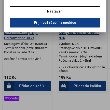
Nastavení
Přijmout všechny cookies
NUK Prsní vložky High
Sáčky na mateřské mléko
Performance 30 ks
NUK
Katalogové číslo:
O-10252134
Výrobce:
NUK
Termín dodání (dny):
skladem
Katalogové číslo:
O-10252088
Počet na skladě:
2 bal
Záruka (měsíců):
24
Termín dodání (dny):
skladem
extrémně savé a prodyšné
Počet na skladě:
>5bal
25 ks v balení, cena do vyprodání
zásob
112 Kč
199 Kč
Přidat do košíku
Přidat do košíku
Výprodej