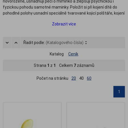
novorozeně, usnadňují péči o miminko a zlepšují psychickou i
fyzickou pohodu samotné maminky. Položit si při kojení dítě do
pohodlné polohy usnadní speciálně tvarované kojicí polštáře, kojení
v případě poraněných nebo vpáčených bradavek usnadní kojicí
Zobrazit více
kloboučky a ochranu prsním bradavkám poskytnou silikonové prsní
kloboučky a chrániče bradavek. Nezbytnými pomocníky kojicí
maminky jsou také prsní vložky, které absorbují unikající mateřské
Řadit podle:
(Katalogového čísla)
mléko, a hydrogelové hojicí polštářky nebo masti na poraněné
bradavky. V případě, že chcete mateřské mléko uschovat do
Katalog
Ceník
zásoby v lednici, jsou velmi praktické uzavíratelné sáčky na
mateřské mléko.
Strana
1
z
1
Celkem
7
záznamů
V našem sortimentu naleznete kromě výše zmíněných kojicích
potřeb také další pomůcky pro kojení, např. sterilizační sáčky,
Počet na stránku
20
40
60
sterilizátory kojeneckých lahví či sterilizační tablety.
Kojenecké
lahve
a
odsávačky mléka
si pak můžete vybrat v samostatné
1
kategorii.