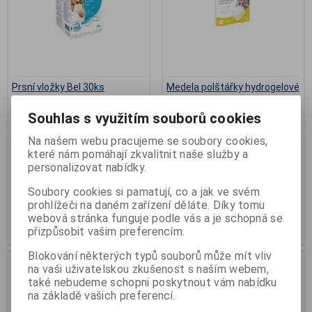
Prsní vložky Bel 30ks
Medela polštářky hydrogelové
hojící 4ks
Výrobce:
Hartmann Ricco
Souhlas s využitím souborů cookies
Katalogové číslo:
O-7031960
Výrobce:
Medela
Termín dodání (dny):
skladem
Katalogové číslo:
O-2294537
Počet na skladě:
>5ks
Na našem webu pracujeme se soubory cookies,
Záruka (měsíců):
24
které nám pomáhají zkvalitnit naše služby a
Termín dodání (dny):
skladem
balení 30ks
Počet na skladě:
2 bal
personalizovat nabídky.
4 kusy v balení
Soubory cookies si pamatují, co a jak ve svém
83 Kč
683 Kč
prohlížeči na daném zařízení děláte. Díky tomu
webová stránka funguje podle vás a je schopná se
Přidat do košíku
Přidat do košíku
přizpůsobit vašim preferencím.
Blokování některých typů souborů může mít vliv
na vaši uživatelskou zkušenost s naším webem,
také nebudeme schopni poskytnout vám nabídku
na základě vašich preferencí.