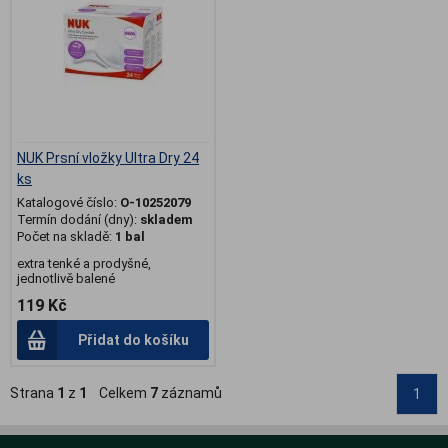
NUK Prsní vložky Ultra Dry 24
ks
Katalogové číslo:
O-10252079
Termín dodání (dny):
skladem
Počet na skladě:
1 bal
extra tenké a prodyšné,
jednotlivě balené
119 Kč
Přidat do košíku
Strana
1
z
1
Celkem
7
záznamů
1