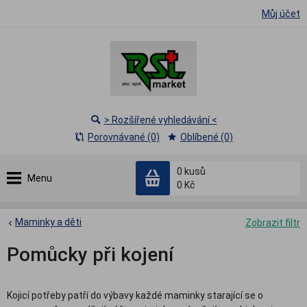
Můj účet
> Rozšířené vyhledávání <
Porovnávané (0)
Oblíbené (0)
0
kusů
Menu
0 Kč
Maminky a děti
Zobrazit filtr
Pomůcky při kojení
Kojicí potřeby patří do výbavy každé maminky starající se o