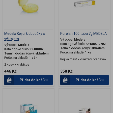
Medela Kojicí kloboučky s
Purelan 100 tuba 7g MEDELA
výkrojem
Výrobce:
Medela
Katalogové číslo:
O-K800.0702
Výrobce:
Medela
Termín dodání (dny):
skladem
Katalogové číslo:
O-KK002
Počet na skladě:
1 ks
Termín dodání (dny):
skladem
Počet na skladě:
1 pár
hojivá mast k ošetření bradavek
2 kusy v krabičce
446 Kč
358 Kč
Přidat do košíku
Přidat do košíku