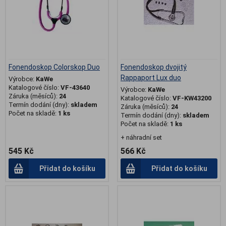
Fonendoskop Colorskop Duo
Fonendoskop dvojitý
Rappaport Lux duo
Výrobce:
KaWe
Katalogové číslo:
VF-43640
Výrobce:
KaWe
Záruka (měsíců):
24
Katalogové číslo:
VF-KW43200
Termín dodání (dny):
skladem
Záruka (měsíců):
24
Počet na skladě:
1 ks
Termín dodání (dny):
skladem
Počet na skladě:
1 ks
+ náhradní set
545 Kč
566 Kč
Přidat do košíku
Přidat do košíku