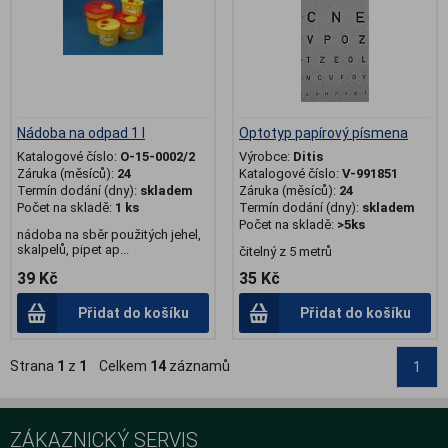
Nádoba na odpad 1 l
Optotyp papírový písmena
Katalogové číslo:
O-15-0002/2
Výrobce:
Ditis
Záruka (měsíců):
24
Katalogové číslo:
V-991851
Termín dodání (dny):
skladem
Záruka (měsíců):
24
Počet na skladě:
1 ks
Termín dodání (dny):
skladem
Počet na skladě:
>5ks
nádoba na sběr použitých jehel,
skalpelů, pipet ap...
čitelný z 5 metrů
39 Kč
35 Kč
Přidat do košíku
Přidat do košíku
Strana
1
z
1
Celkem
14
záznamů
1
ZÁKAZNICKÝ SERVIS