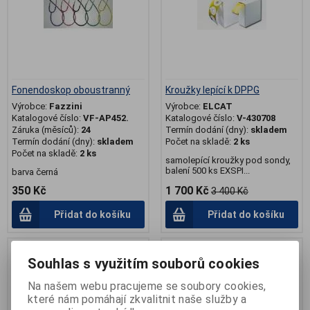
Fonendoskop oboustranný
Kroužky lepící k DPPG
Výrobce:
Fazzini
Výrobce:
ELCAT
Katalogové číslo:
VF-AP452.
Katalogové číslo:
V-430708
Záruka (měsíců):
24
Termín dodání (dny):
skladem
Termín dodání (dny):
skladem
Počet na skladě:
2 ks
Počet na skladě:
2 ks
samolepící kroužky pod sondy,
balení 500 ks EXSPI...
barva černá
350 Kč
1 700 Kč
3 400 Kč
Přidat do košíku
Přidat do košíku
Souhlas s využitím souborů cookies
Na našem webu pracujeme se soubory cookies,
které nám pomáhají zkvalitnit naše služby a