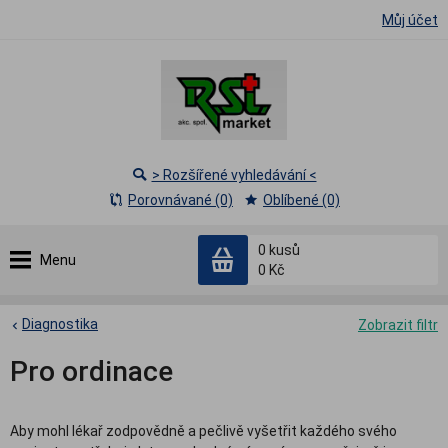
Můj účet
> Rozšířené vyhledávání <
Porovnávané (0)
Oblíbené (0)
0
kusů
Menu
0 Kč
Diagnostika
Zobrazit filtr
Pro ordinace
Aby mohl lékař zodpovědně a pečlivě vyšetřit každého svého