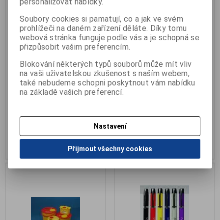
personalizovat nabídky.
Soubory cookies si pamatují, co a jak ve svém
prohlížeči na daném zařízení děláte. Díky tomu
webová stránka funguje podle vás a je schopná se
přizpůsobit vašim preferencím.
Optotyp papírový čísla
Optotyp papírový obrázky
Blokování některých typů souborů může mít vliv
Výrobce:
Ditis
Výrobce:
Ditis
na vaši uživatelskou zkušenost s naším webem,
Katalogové číslo:
V-991852
Katalogové číslo:
V-991854
také nebudeme schopni poskytnout vám nabídku
Záruka (měsíců):
24
Záruka (měsíců):
24
na základě vašich preferencí.
Termín dodání (dny):
skladem
Termín dodání (dny):
skladem
Počet na skladě:
>5ks
Počet na skladě:
>5ks
čitelný z 5 metrů
čitelný z 5 metrů
Nastavení
35 Kč
35 Kč
Přidat do košíku
Přidat do košíku
Přijmout všechny cookies
.