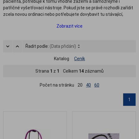
pacienta, potřebuje k tomu vhodné zázemí a samozřejmě i
patřičné vyšetřovací nástroje. Pokud jste se právě rozhodli zařídit
zcela novou ordinaci nebo potřebujete dovybavit tu stávající,
případně některé zdravotnické vybavení inovovat, ocitli jste na
Zobrazit více
správné adrese.
V sortimentu vybavení ordinace naleznete jak technické vybavení
pro ordinace, např. laboratorní
stropní svítidla
, svítilny či
Řadit podle:
(Data přidání)
ultrazvukové čističky
, tak další lékařské potřeby jako
fonendoskopy
,
oxymetry
, otoskopy, oftalmoskopy, lupy a také
Katalog
Ceník
optotypy
pro základní vyšetření zraku nebo ambuvaky pro
resuscitaci
.
Strana
1
z
1
Celkem
14
záznamů
Počet na stránku
20
40
60
1