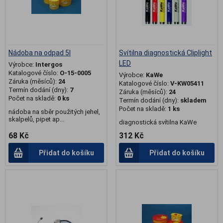
Nádoba na odpad 5l
Svítilna diagnostická Cliplight
LED
Výrobce:
Intergos
Katalogové číslo:
O-15-0005
Výrobce:
KaWe
Záruka (měsíců):
24
Katalogové číslo:
V-KW05411
Termín dodání (dny):
7
Záruka (měsíců):
24
Počet na skladě:
0 ks
Termín dodání (dny):
skladem
Počet na skladě:
1 ks
nádoba na sběr použitých jehel,
skalpelů, pipet ap...
diagnostická svítilna KaWe
68 Kč
312 Kč
Přidat do košíku
Přidat do košíku