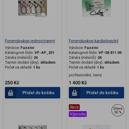
Fonendoskop jednostranný
Fonendoskop kardiologický
Výrobce:
Fazzini
Výrobce:
Fazzini
Katalogové číslo:
VF-AP_251
Katalogové číslo:
VF-08.811.00
Záruka (měsíců):
24
Záruka (měsíců):
24
Termín dodání (dny):
skladem
Termín dodání (dny):
skladem
Počet na skladě:
1 ks
Počet na skladě:
1 ks
profesionální, černý
250 Kč
1 400 Kč
Přidat do košíku
Přidat do košíku
Akce
Sleva
50 %
Výprodej