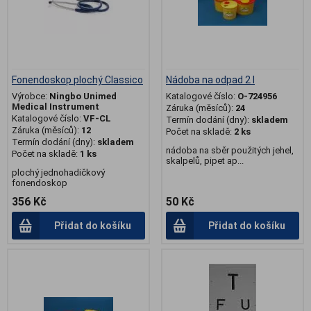
Fonendoskop plochý Classico
Nádoba na odpad 2 l
Výrobce:
Ningbo Unimed
Katalogové číslo:
O-724956
Medical Instrument
Záruka (měsíců):
24
Katalogové číslo:
VF-CL
Termín dodání (dny):
skladem
Záruka (měsíců):
12
Počet na skladě:
2 ks
Termín dodání (dny):
skladem
nádoba na sběr použitých jehel,
Počet na skladě:
1 ks
skalpelů, pipet ap...
plochý jednohadičkový
fonendoskop
356 Kč
50 Kč
Přidat do košíku
Přidat do košíku