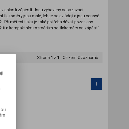
u v oblasti zápěstí. Jsou vybaveny nasazovací
tlakoměry jsou malé, lehce se ovládají a jsou cenově
. Při měření tlaku je také potřeba dávat pozor, aby
žití a kompaktním rozměrům se tlakoměry na zápěstí
eventivním účelům.
r nad zápěstím
Strana
1
z
1
Celkem
2
záznamů
třní stranu zápěstí
jí
leznete v návodu na použití.
1
m
kou
vám