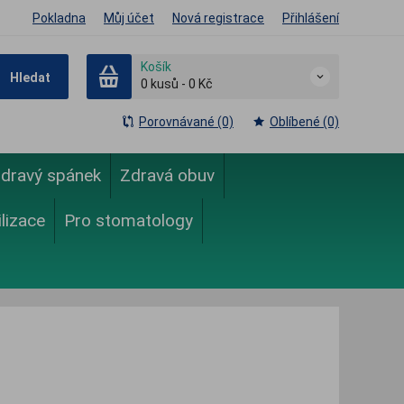
Pokladna
Můj účet
Nová registrace
Přihlášení
Košík
Hledat
0
kusů
-
0 Kč
Porovnávané (0)
Oblíbené (0)
dravý spánek
Zdravá obuv
ilizace
Pro stomatology