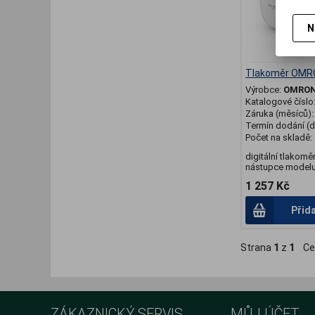
N
Tlakoměr OMR
Výrobce:
OMRO
Katalogové číslo
Záruka (měsíců)
Termín dodání (d
Počet na skladě:
digitální tlakomě
nástupce modelu 
1 257 Kč
Přid
Strana
1
z
1
Ce
ZÁKAZNICKÝ SERVIS
MŮJ ÚČET