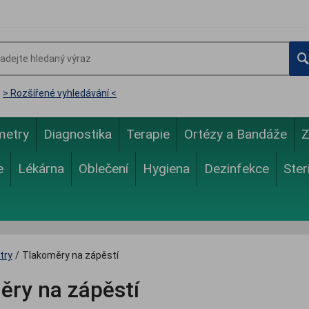
> Rozšířené vyhledávání <
metry
Diagnostika
Terapie
Ortézy a Bandáže
Z
e
Lékárna
Oblečení
Hygiena
Dezinfekce
Ster
try
/
Tlakoměry na zápěstí
ěry na zápěstí