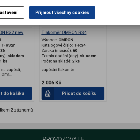
astavení
Přijmout všechny cookies
ON RS2 new
Tlakoměr OMRON RS4
N
Výrobce:
OMRON
:
T-RS2n
Katalogové číslo:
T-RS4
:
36
Záruka (měsíců):
60
ny):
skladem
Termín dodání (dny):
skladem
1 ks
Počet na skladě:
2 ks
r na zápěstí,
zápěstní tlakoměr
Omr...
2 006 Kč
at do košíku
Přidat do košíku
lkem
2
záznamů
PROVOZOVATEL