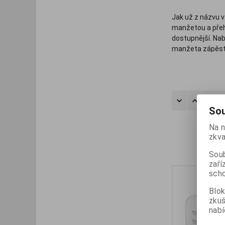
Jak už z názvu v
manžetou a přeh
dostupnější. Nab
manžeta zápěstn
hodí jako pohoto
Specifika př
Řadit
Sou
Na n
zkva
Soub
zaří
scho
Blok
zku
nabí