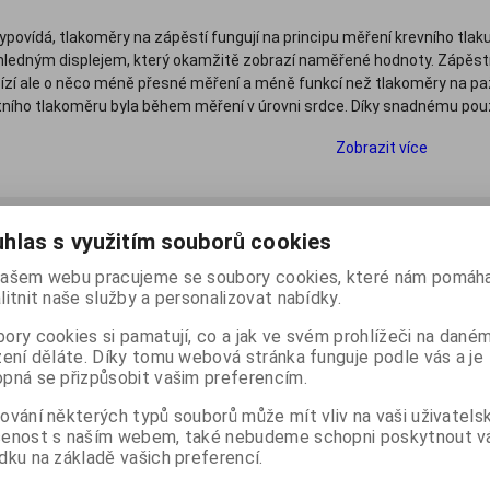
ypovídá, tlakoměry na zápěstí fungují na principu měření krevního tlak
ledným displejem, který okamžitě zobrazí naměřené hodnoty. Zápěstní 
ízí ale o něco méně přesné měření a méně funkcí než tlakoměry na paži
ího tlakoměru byla během měření v úrovni srdce. Díky snadnému pou
vostní přístroj na měření krevního tlaku např. pro sportovce nebo k pr
Zobrazit více
i měření krevního tlaku zápěstním tlakoměrem
spodní okraj manžety upevněte 1 centimet
 podle:
(Od nejprohlíženějších)
Katalog
Ceník
displej zápěstního tlakoměru přiložte na vni
hlas s využitím souborů cookies
zápěstí musí být vždy ve výšce srdce
Počet na stránku
20
40
60
ašem webu pracujeme se soubory cookies, které nám pomáha
litnit naše služby a personalizovat nabídky.
Podrobnější postup měření krevního tlaku na
ory cookies si pamatují, co a jak ve svém prohlížeči na dané
zení děláte. Díky tomu webová stránka funguje podle vás a je
pná se přizpůsobit vašim preferencím.
ování některých typů souborů může mít vliv na vaši uživatels
šenost s naším webem, také nebudeme schopni poskytnout 
dku na základě vašich preferencí.