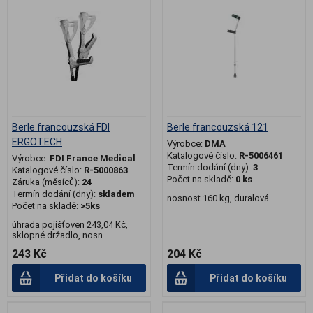
Berle francouzská FDI
Berle francouzská 121
ERGOTECH
Výrobce:
DMA
Katalogové číslo:
R-5006461
Výrobce:
FDI France Medical
Termín dodání (dny):
3
Katalogové číslo:
R-5000863
Počet na skladě:
0 ks
Záruka (měsíců):
24
Termín dodání (dny):
skladem
nosnost 160 kg, duralová
Počet na skladě:
>5ks
úhrada pojišťoven 243,04 Kč,
sklopné držadlo, nosn...
243 Kč
204 Kč
Přidat do košíku
Přidat do košíku