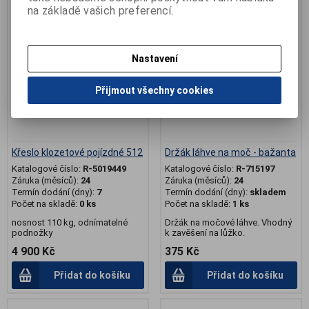
na základě vašich preferencí.
.
Nastavení
Přijmout všechny cookies
Křeslo klozetové pojízdné 512
Držák láhve na moč - bažanta
Katalogové číslo:
R-5019449
Katalogové číslo:
R-715197
Záruka (měsíců):
24
Záruka (měsíců):
24
Termín dodání (dny):
7
Termín dodání (dny):
skladem
Počet na skladě:
0 ks
Počet na skladě:
1 ks
nosnost 110 kg, odnímatelné
Držák na močové láhve. Vhodný
podnožky
k zavěšení na lůžko.
4 900 Kč
375 Kč
Přidat do košíku
Přidat do košíku