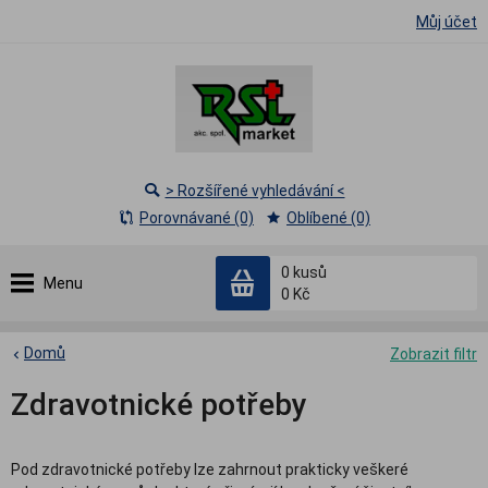
Můj účet
> Rozšířené vyhledávání <
Porovnávané (0)
Oblíbené (0)
0
kusů
Menu
0 Kč
Domů
Zobrazit filtr
Zdravotnické potřeby
Pod zdravotnické potřeby lze zahrnout prakticky veškeré