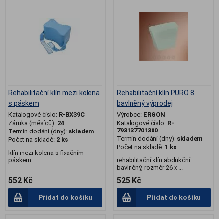
Rehabilitační klín mezi kolena
Rehabilitační klín PURO 8
s páskem
bavlněný výprodej
Katalogové číslo:
R-BX39C
Výrobce:
ERGON
Záruka (měsíců):
24
Katalogové číslo:
R-
793137701300
Termín dodání (dny):
skladem
Termín dodání (dny):
skladem
Počet na skladě:
2 ks
Počet na skladě:
1 ks
klín mezi kolena s fixačním
páskem
rehabilitační klín abdukční
bavlněný, rozměr 26 x ...
552 Kč
525 Kč
Přidat do košíku
Přidat do košíku