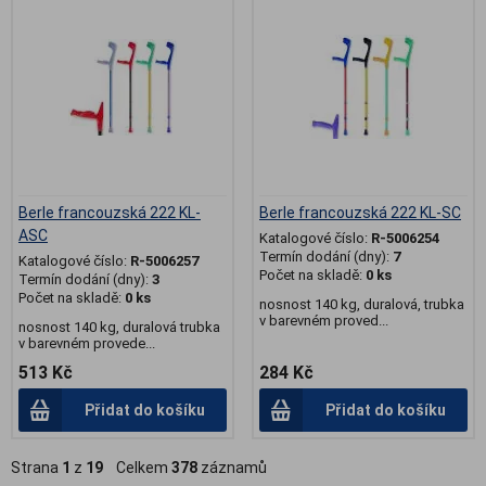
Berle francouzská 222 KL-
Berle francouzská 222 KL-SC
ASC
Katalogové číslo:
R-5006254
Termín dodání (dny):
7
Katalogové číslo:
R-5006257
Počet na skladě:
0 ks
Termín dodání (dny):
3
Počet na skladě:
0 ks
nosnost 140 kg, duralová, trubka
v barevném proved...
nosnost 140 kg, duralová trubka
v barevném provede...
513 Kč
284 Kč
Přidat do košíku
Přidat do košíku
Strana
1
z
19
Celkem
378
záznamů