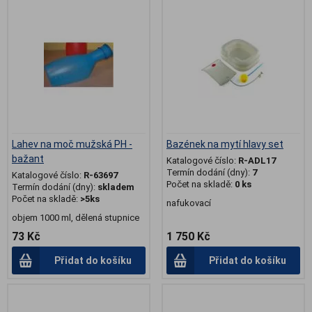
.
Lahev na moč mužská PH -
Bazének na mytí hlavy set
bažant
Katalogové číslo:
R-ADL17
Termín dodání (dny):
7
Katalogové číslo:
R-63697
Počet na skladě:
0 ks
Termín dodání (dny):
skladem
Počet na skladě:
>5ks
nafukovací
objem 1000 ml, dělená stupnice
73 Kč
1 750 Kč
Přidat do košíku
Přidat do košíku
.