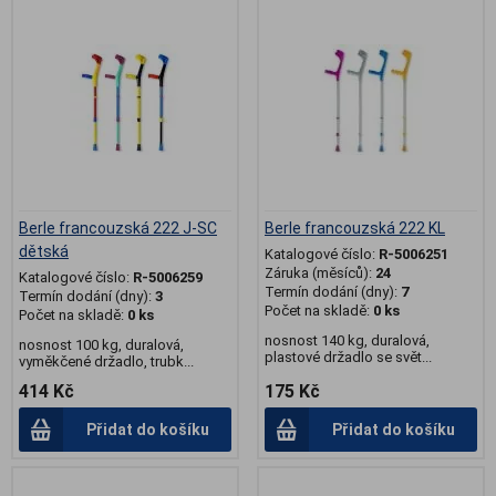
.
.
Berle francouzská 222 J-SC
Berle francouzská 222 KL
dětská
Katalogové číslo:
R-5006251
Záruka (měsíců):
24
Katalogové číslo:
R-5006259
Termín dodání (dny):
7
Termín dodání (dny):
3
Počet na skladě:
0 ks
Počet na skladě:
0 ks
nosnost 140 kg, duralová,
nosnost 100 kg, duralová,
plastové držadlo se svět...
vyměkčené držadlo, trubk...
414 Kč
175 Kč
Přidat do košíku
Přidat do košíku
.
.