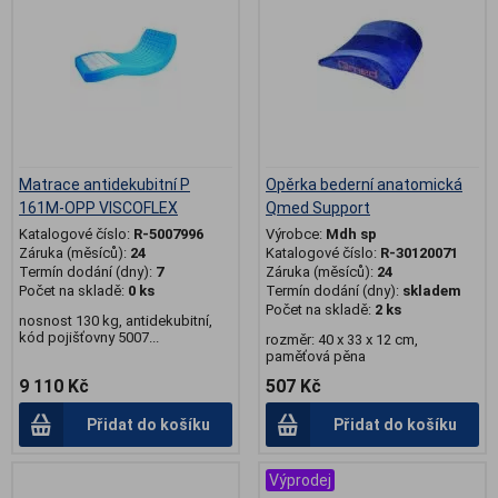
Matrace antidekubitní P
Opěrka bederní anatomická
161M-OPP VISCOFLEX
Qmed Support
Katalogové číslo:
R-5007996
Výrobce:
Mdh sp
Záruka (měsíců):
24
Katalogové číslo:
R-30120071
Termín dodání (dny):
7
Záruka (měsíců):
24
Počet na skladě:
0 ks
Termín dodání (dny):
skladem
Počet na skladě:
2 ks
nosnost 130 kg, antidekubitní,
kód pojišťovny 5007...
rozměr: 40 x 33 x 12 cm,
paměťová pěna
9 110 Kč
507 Kč
Přidat do košíku
Přidat do košíku
Výprodej