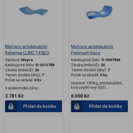
Matrace antidekubitní
Matrace antidekubitní
Bohemia CLINIC 14 NEO
Polymulti Visco
Výrobce:
Meyra
Katalogové číslo:
R-5007994
Katalogové číslo:
R-5010788
Záruka (měsíců):
24
Záruka (měsíců):
24
Termín dodání (dny):
7
Termín dodání (dny):
7
Počet na skladě:
0 ks
Počet na skladě:
0 ks
nosnost 130 kg, antidekubitní,
kód pojišťovny 5007...
3 anatomické zóny
3 781 Kč
6 690 Kč
Přidat do košíku
Přidat do košíku
.