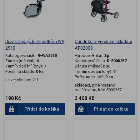
Držák nápojů k chodítkům WA
Chodítko čtyřkolové skládací
2510
AT02009
Katalogové číslo:
R-WA2510
Výrobce:
Antar Sp.
Záruka (měsíců):
6
Katalogové číslo:
R-5000257
Termín dodání (dny):
7
Záruka (měsíců):
36
Počet na skladě:
0 ks
Termín dodání (dny):
7
Počet na skladě:
0 ks
univerzální použití
skládací, plně hrazeno
pojišťovnou, kód 5000257
190 Kč
3 408 Kč
Přidat do košíku
Přidat do košíku
.
.