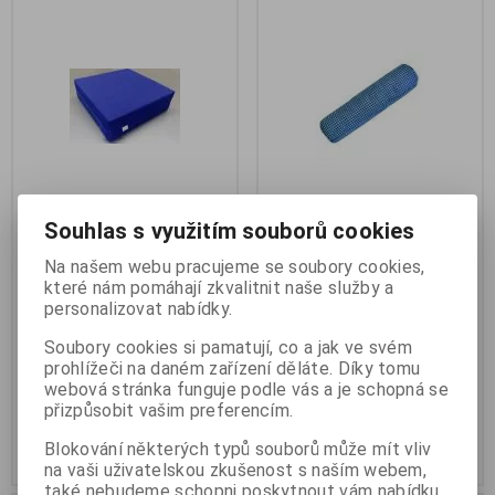
Souhlas s využitím souborů cookies
Rehabilitační kvádr 40x40x10
Válec polohovací 946
cm bavlněný
39x12cm
Na našem webu pracujeme se soubory cookies,
Výrobce:
Halcamp
Výrobce:
Protetika CZ
které nám pomáhají zkvalitnit naše služby a
Katalogové číslo:
R-HAL3024
Katalogové číslo:
R-5011321
personalizovat nabídky.
Záruka (měsíců):
24
Záruka (měsíců):
24
Termín dodání (dny):
skladem
Termín dodání (dny):
skladem
Soubory cookies si pamatují, co a jak ve svém
Počet na skladě:
1 ks
Počet na skladě:
2 ks
prohlížeči na daném zařízení děláte. Díky tomu
webová stránka funguje podle vás a je schopná se
bavlněný pratelný potah
náplň: polypropylénové kuličky
přizpůsobit vašim preferencím.
648 Kč
305 Kč
Blokování některých typů souborů může mít vliv
Přidat do košíku
Přidat do košíku
na vaši uživatelskou zkušenost s naším webem,
také nebudeme schopni poskytnout vám nabídku