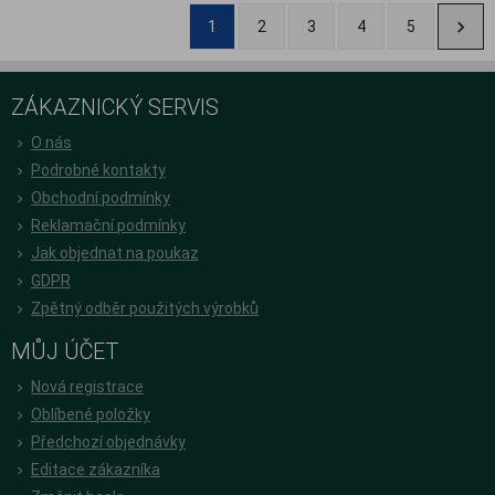
1
2
3
4
5
ZÁKAZNICKÝ SERVIS
O nás
Podrobné kontakty
Obchodní podmínky
Reklamační podmínky
Jak objednat na poukaz
GDPR
Zpětný odběr použitých výrobků
MŮJ ÚČET
Nová registrace
Oblíbené položky
Předchozí objednávky
Editace zákazníka