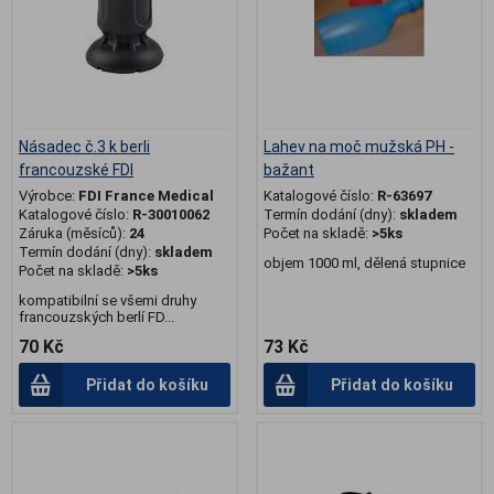
Násadec č.3 k berli
Lahev na moč mužská PH -
francouzské FDI
bažant
Výrobce:
FDI France Medical
Katalogové číslo:
R-63697
Katalogové číslo:
R-30010062
Termín dodání (dny):
skladem
Záruka (měsíců):
24
Počet na skladě:
>5ks
Termín dodání (dny):
skladem
objem 1000 ml, dělená stupnice
Počet na skladě:
>5ks
kompatibilní se všemi druhy
francouzských berlí FD...
70 Kč
73 Kč
Přidat do košíku
Přidat do košíku