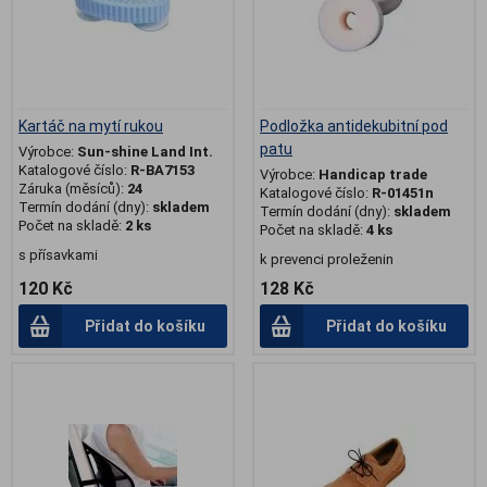
Kartáč na mytí rukou
Podložka antidekubitní pod
patu
Výrobce:
Sun-shine Land Int.
Katalogové číslo:
R-BA7153
Výrobce:
Handicap trade
Záruka (měsíců):
24
Katalogové číslo:
R-01451n
Termín dodání (dny):
skladem
Termín dodání (dny):
skladem
Počet na skladě:
2 ks
Počet na skladě:
4 ks
s přísavkami
k prevenci proleženin
120 Kč
128 Kč
Přidat do košíku
Přidat do košíku