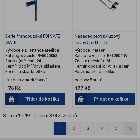
Berle francouzská FDI SAFE
Násadec protiskluzový
WALK
kovový pětihrotý
Výrobce:
FDI France Medical
Výrobce:
Patron
Katalogové číslo:
R-5000862
Katalogové číslo:
R-100CTW
Záruka (měsíců):
24
Záruka (měsíců):
24
Termín dodání (dny):
skladem
Termín dodání (dny):
skladem
Počet na skladě:
>5ks
Počet na skladě:
>5ks
skladem v modré barvě
ocelový 5 hrotů
176 Kč
177 Kč
Přidat do košíku
Přidat do košíku
Strana
1
z
19
Celkem
378
záznamů
1
2
3
4
5