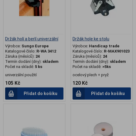
Držák holí a berlí univerzální
Držák hole ke stolu
Výrobce:
Sungo Europe
Výrobce:
Handicap trade
Katalogové číslo:
R-WA 3412
Katalogové číslo:
R-MAX901023
Záruka (měsíců):
24
Záruka (měsíců):
24
Termín dodání (dny):
skladem
Termín dodání (dny):
skladem
Počet na skladě:
5 ks
Počet na skladě:
>5ks
univerzální použití
ocelový plech + pryž
105 Kč
120 Kč
Přidat do košíku
Přidat do košíku