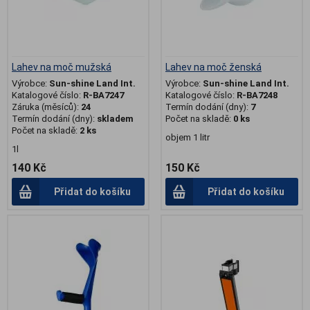
Lahev na moč mužská
Lahev na moč ženská
Výrobce:
Sun-shine Land Int.
Výrobce:
Sun-shine Land Int.
Katalogové číslo:
R-BA7247
Katalogové číslo:
R-BA7248
Záruka (měsíců):
24
Termín dodání (dny):
7
Termín dodání (dny):
skladem
Počet na skladě:
0 ks
Počet na skladě:
2 ks
objem 1 litr
1l
140 Kč
150 Kč
Přidat do košíku
Přidat do košíku