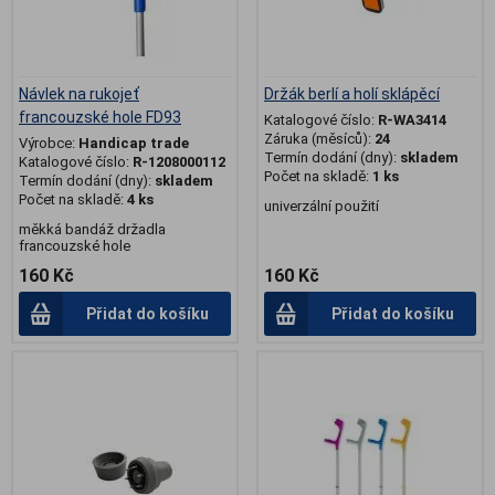
Návlek na rukojeť
Držák berlí a holí sklápěcí
francouzské hole FD93
Katalogové číslo:
R-WA3414
Záruka (měsíců):
24
Výrobce:
Handicap trade
Termín dodání (dny):
skladem
Katalogové číslo:
R-1208000112
Počet na skladě:
1 ks
Termín dodání (dny):
skladem
Počet na skladě:
4 ks
univerzální použití
měkká bandáž držadla
francouzské hole
160 Kč
160 Kč
Přidat do košíku
Přidat do košíku
.