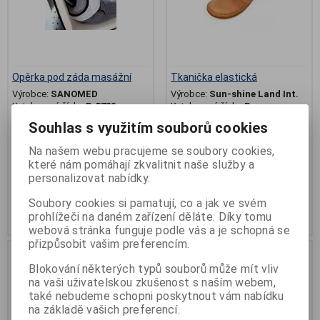
Opěrka pod záda masážní
Tkanička elastická
Výrobce:
SANOMED
Výrobce:
Sun-shine Land Int.
Katalogové číslo:
R-5728
Katalogové číslo:
R-
DA5120,DA5121
Záruka (měsíců):
24
Souhlas s využitím souborů cookies
Termín dodání (dny):
skladem
Termín dodání (dny):
skladem
Počet na skladě:
2 bal
Počet na skladě:
1 ks
Na našem webu pracujeme se soubory cookies,
3 páry, délka 61 nebo 81cm,
zádová opěrka na židli, na
které nám pomáhají zkvalitnit naše služby a
nezavazovací
sedadlo
personalizovat nabídky.
129 Kč
130 Kč
Soubory cookies si pamatují, co a jak ve svém
prohlížeči na daném zařízení děláte. Díky tomu
Přidat do košíku
Přidat do košíku
webová stránka funguje podle vás a je schopná se
přizpůsobit vašim preferencím.
Blokování některých typů souborů může mít vliv
na vaši uživatelskou zkušenost s naším webem,
také nebudeme schopni poskytnout vám nabídku
na základě vašich preferencí.