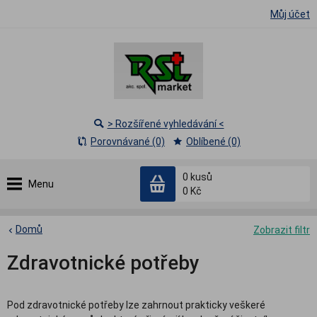
Můj účet
> Rozšířené vyhledávání <
Porovnávané (0)
Oblíbené (0)
0
kusů
Menu
0 Kč
Domů
Zobrazit filtr
Zdravotnické potřeby
Pod zdravotnické potřeby lze zahrnout prakticky veškeré