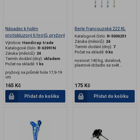
Násadec k holím
Berle francouzská 222 KL
protiskluzový 6 hrotů, pryžový
Katalogové číslo:
R-5006251
Záruka (měsíců):
24
Výrobce:
Handicap trade
Termín dodání (dny):
7
Katalogové číslo:
R-63991N
Počet na skladě:
0 ks
Záruka (měsíců):
24
Termín dodání (dny):
skladem
nosnost 140 kg, duralová,
Počet na skladě:
1 ks
plastové držadlo se svět...
pryžový, na průměr hole 17,9-19
cm
165 Kč
175 Kč
Přidat do košíku
Přidat do košíku