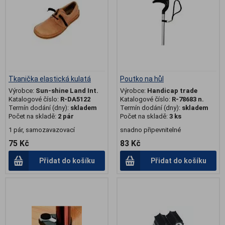
Tkanička elastická kulatá
Poutko na hůl
Výrobce:
Sun-shine Land Int.
Výrobce:
Handicap trade
Katalogové číslo:
R-DA5122
Katalogové číslo:
R-78683 n.
Termín dodání (dny):
skladem
Termín dodání (dny):
skladem
Počet na skladě:
2 pár
Počet na skladě:
3 ks
1 pár, samozavazovací
snadno připevnitelné
75 Kč
83 Kč
Přidat do košíku
Přidat do košíku