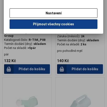
Nastavení
Přijmout všechny cookies
Násadec k trekingovým holím
Mycí houba prodloužená
Výrobce:
Timago International
Katalogové číslo:
R-BA7150
Group
Záruka (měsíců):
24
Katalogové číslo:
R-TIM_P08
Termín dodání (dny):
skladem
Termín dodání (dny):
skladem
Počet na skladě:
2 ks
Počet na skladě:
>5pár
pro pohodlné mytí
pár
132 Kč
140 Kč
Přidat do košíku
Přidat do košíku
.