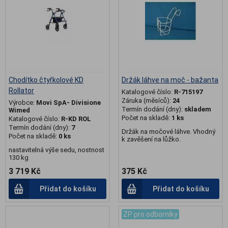
Chodítko čtyřkolové KD
Držák láhve na moč - bažanta
Rollator
Katalogové číslo:
R-715197
Záruka (měsíců):
24
Výrobce:
Movi SpA- Divisione
Termín dodání (dny):
skladem
Wimed
Počet na skladě:
1 ks
Katalogové číslo:
R-KD ROL
Termín dodání (dny):
7
Držák na močové láhve. Vhodný
Počet na skladě:
0 ks
k zavěšení na lůžko.
nastavitelná výše sedu, nostnost
130 kg
3 719 Kč
375 Kč
Přidat do košíku
Přidat do košíku
ZP pro odborníky