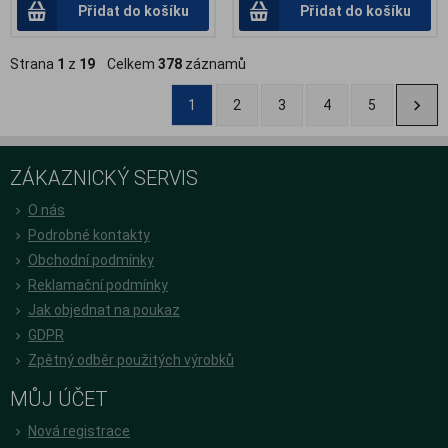
Přidat do košíku
Přidat do košíku
Strana
1
z
19
Celkem
378
záznamů
1
2
3
4
5
ZÁKAZNICKÝ SERVIS
O nás
Podrobné kontakty
Obchodní podmínky
Reklamační podmínky
Jak objednat na poukaz
GDPR
Zpětný odběr použitých výrobků
MŮJ ÚČET
Nová registrace