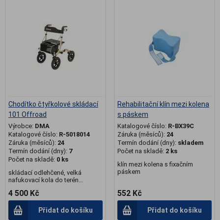
.
Chodítko čtyřkolové skládací
Rehabilitační klín mezi kolena
101 Offroad
s páskem
Výrobce:
DMA
Katalogové číslo:
R-BX39C
Katalogové číslo:
R-5018014
Záruka (měsíců):
24
Záruka (měsíců):
24
Termín dodání (dny):
skladem
Termín dodání (dny):
7
Počet na skladě:
2 ks
Počet na skladě:
0 ks
klín mezi kolena s fixačním
páskem
skládací odlehčené, velká
nafukovací kola do terén...
4 500 Kč
552 Kč
Přidat do košíku
Přidat do košíku