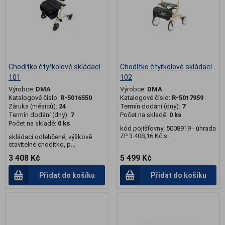
Chodítko čtyřkolové skládací
Chodítko čtyřkolové skládací
101
102
Výrobce:
DMA
Výrobce:
DMA
Katalogové číslo:
R-5016550
Katalogové číslo:
R-5017959
Záruka (měsíců):
24
Termín dodání (dny):
7
Termín dodání (dny):
7
Počet na skladě:
0 ks
Počet na skladě:
0 ks
kód pojišťovny: 5008919 - úhrada
ZP 3.408,16 Kč s...
skládací odlehčené, výškově
stavitelné chodítko, p...
3 408 Kč
5 499 Kč
Přidat do košíku
Přidat do košíku
.