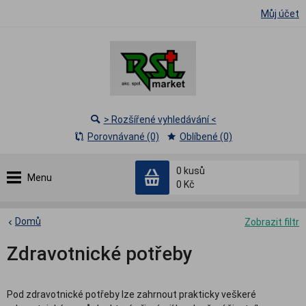
Můj účet
> Rozšířené vyhledávání <
Porovnávané (0)
Oblíbené (0)
0
kusů
Menu
0 Kč
Domů
Zobrazit filtr
Zdravotnické potřeby
Pod zdravotnické potřeby lze zahrnout prakticky veškeré