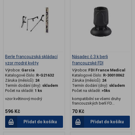
Berle francouzská skládací
Násadec č.3 k berli
vzor modré květy
francouzské FDI
Výrobce:
García
Výrobce:
FDI France Medical
Katalogové číslo:
R-G21632
Katalogové číslo:
R-30010062
Záruka (měsíců):
24
Záruka (měsíců):
24
Termín dodání (dny):
skladem
Termín dodání (dny):
skladem
Počet na skladě:
1 ks
Počet na skladě:
>5ks
vzor květinový modrý
kompatibilní se všemi druhy
francouzských berlí FD...
596 Kč
70 Kč
Přidat do košíku
Přidat do košíku