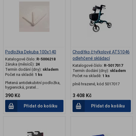
Podložka Dekuba 100x140
Chodítko čtyřkolové AT51046
odlehčené skládací
Katalogové číslo:
R-5006218
Záruka (měsíců):
24
Katalogové číslo:
R-5017017
Termín dodání (dny):
skladem
Termín dodání (dny):
skladem
Počet na skladě:
1 ks
Počet na skladě:
1 ks
Pletená antidekubitní podložka,
plně hrazené, kód 5017017
hygienická, pratel...
390 Kč
3 408 Kč
Přidat do košíku
Přidat do košíku
.