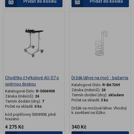
Přidat do košíku
Přidat do košíku
.
Chodítko čtyřkolové AU-07 s
Držák láhve na moč - bažanta
opěrnou deskou
Katalogové číslo:
R-BA7249
Záruka (měsíců):
24
Katalogové číslo:
R-5004908
Termín dodání (dny):
skladem
Záruka (měsíců):
24
Počet na skladě:
3 ks
Termín dodání (dny):
7
Počet na skladě:
0 ks
Držák na močové láhve. Vhodný
k zavěšení na lůžko.
kód pojišťovny 5004908, plně
hrazeno
4 275 Kč
340 Kč