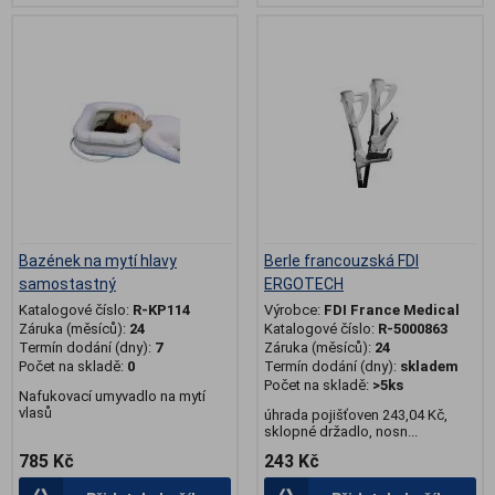
.
Bazének na mytí hlavy
Berle francouzská FDI
samostastný
ERGOTECH
Katalogové číslo:
R-KP114
Výrobce:
FDI France Medical
Záruka (měsíců):
24
Katalogové číslo:
R-5000863
Termín dodání (dny):
7
Záruka (měsíců):
24
Počet na skladě:
0
Termín dodání (dny):
skladem
Počet na skladě:
>5ks
Nafukovací umyvadlo na mytí
vlasů
úhrada pojišťoven 243,04 Kč,
sklopné držadlo, nosn...
785 Kč
243 Kč