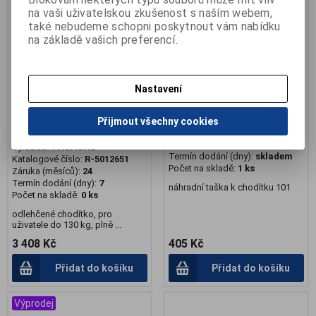
na vaši uživatelskou zkušenost s naším webem,
také nebudeme schopni poskytnout vám nabídku
na základě vašich preferencí.
Nastavení
Chodítko čtyřkolové W2230
Taška k chodítku 101
Přijmout všechny cookies
odlehčené
Katalogové číslo:
R-101T
Záruka (měsíců):
24
Výrobce:
THUASNE
Termín dodání (dny):
skladem
Katalogové číslo:
R-5012651
Počet na skladě:
1 ks
Záruka (měsíců):
24
Termín dodání (dny):
7
náhradní taška k chodítku 101
Počet na skladě:
0 ks
odlehčené chodítko, pro
uživatele do 130 kg, plně ...
3 408 Kč
405 Kč
Přidat do košíku
Přidat do košíku
Výprodej