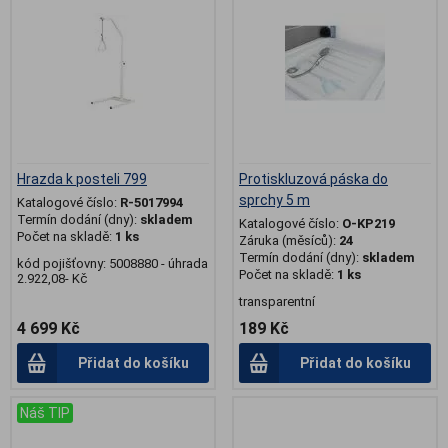
Hrazda k posteli 799
Protiskluzová páska do
sprchy 5 m
Katalogové číslo:
R-5017994
Termín dodání (dny):
skladem
Katalogové číslo:
O-KP219
Počet na skladě:
1 ks
Záruka (měsíců):
24
Termín dodání (dny):
skladem
kód pojišťovny: 5008880 - úhrada
Počet na skladě:
1 ks
2.922,08- Kč
transparentní
4 699 Kč
189 Kč
Přidat do košíku
Přidat do košíku
Náš TIP