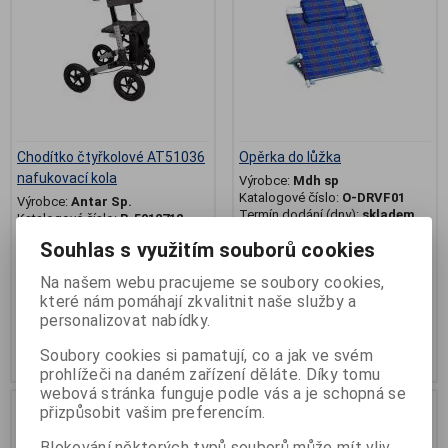
Chodítko čtyřkolové AT51036
Opěrka do lůžka
nafukovací kola
Výrobce:
Mdh sp
Katalogové číslo:
O-DRVF01
Výrobce:
Antar Sp.
Termín dodání (dny):
skladem
Katalogové číslo:
R-5012712
Počet na skladě:
1 ks
Termín dodání (dny):
7
Souhlas s využitím souborů cookies
Počet na skladě:
0 ks
zádová opěrka do postele
nafukovací kola, částečná
Na našem webu pracujeme se soubory cookies,
úhrada pojišťovnou, kód ...
které nám pomáhají zkvalitnit naše služby a
personalizovat nabídky.
4 536 Kč
1 160 Kč
Soubory cookies si pamatují, co a jak ve svém
Přidat do košíku
Přidat do košíku
prohlížeči na daném zařízení děláte. Díky tomu
webová stránka funguje podle vás a je schopná se
.
přizpůsobit vašim preferencím.
Blokování některých typů souborů může mít vliv