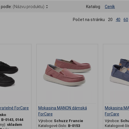
 podle:
(Názvu produktu)
Katalog
Ceník
Počet na stránku
20
40
60
ratelné ForCare
Mokasina MANON dámská
Mokasina MA
ForCare
ForCare
sko
:
B-0143, 0144
Výrobce:
Schuzz Francie
Výrobce:
Schu
ny):
skladem
Katalogové číslo:
B-0153
Katalogové čí