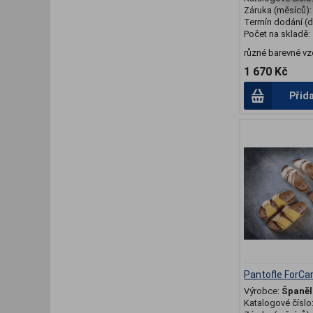
Záruka (měsíců)
Termín dodání (d
Počet na skladě:
různé barevné vz
1 670 Kč
Přid
Pantofle ForCa
Výrobce:
Španěl
Katalogové číslo