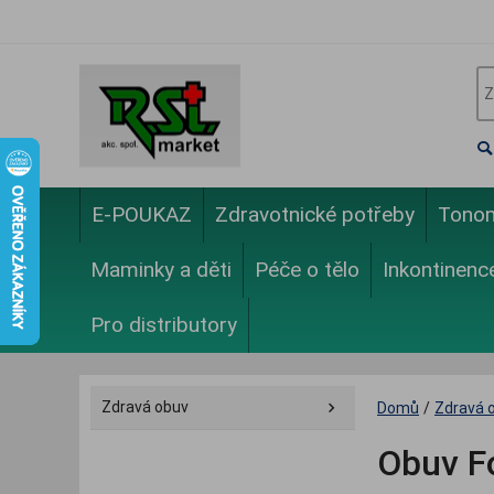
E-POUKAZ
Zdravotnické potřeby
Tono
Maminky a děti
Péče o tělo
Inkontinenc
Pro distributory
Zdravá obuv
Domů
/
Zdravá 
Obuv F