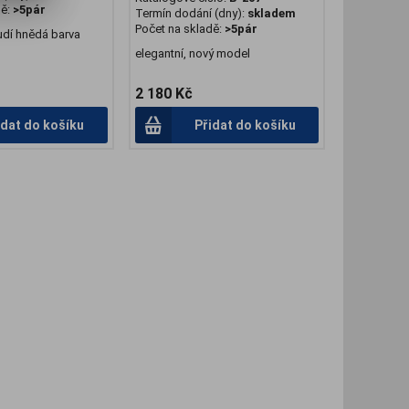
dě:
>5pár
Termín dodání (dny):
skladem
Počet na skladě:
>5pár
udí hnědá barva
elegantní, nový model
2 180 Kč
idat do košíku
Přidat do košíku