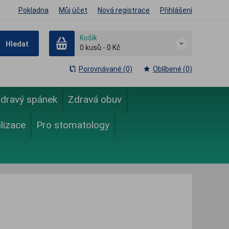
Pokladna
Můj účet
Nová registrace
Přihlášení
Košík
Hledat
0
kusů
-
0 Kč
Porovnávané (0)
Oblíbené (0)
dravý spánek
Zdravá obuv
ilizace
Pro stomatology