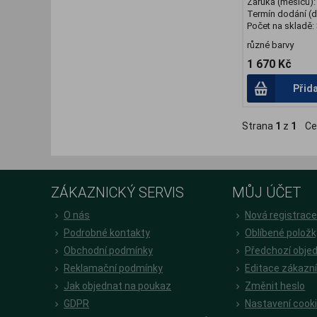
Záruka (měsíců)
Termín dodání (d
Počet na skladě:
různé barvy
1 670 Kč
Přid
Strana
1
z
1
Ce
ZÁKAZNICKÝ SERVIS
MŮJ ÚČET
O nás
Nová registrac
Podrobné kontakty
Oblíbené položk
Obchodní podmínky
Předchozí obje
Reklamační podmínky
Editace zákazn
Jak objednat na poukaz
Změnit heslo
GDPR
Nastavení cook