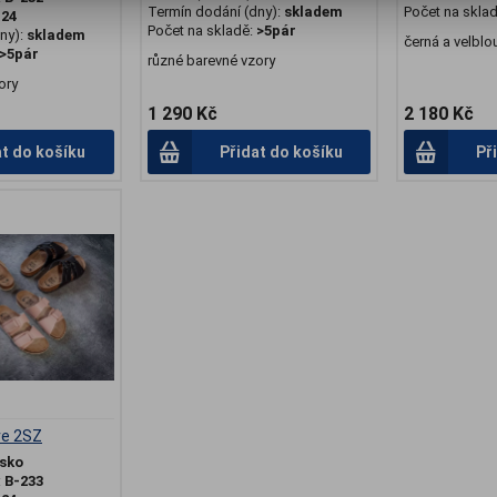
Termín dodání (dny):
skladem
Počet na skla
:
24
Počet na skladě:
>5pár
ny):
skladem
černá a velblo
>5pár
různé barevné vzory
ory
1 290 Kč
2 180 Kč
at do košíku
Přidat do košíku
Př
re 2SZ
sko
:
B-233