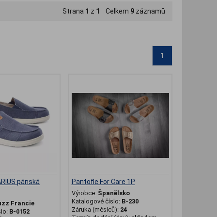
Strana
1
z
1
Celkem
9
záznamů
1
RIUS pánská
Pantofle For Care 1P
Výrobce:
Španělsko
Katalogové číslo:
B-230
zz Francie
Záruka (měsíců):
24
slo:
B-0152