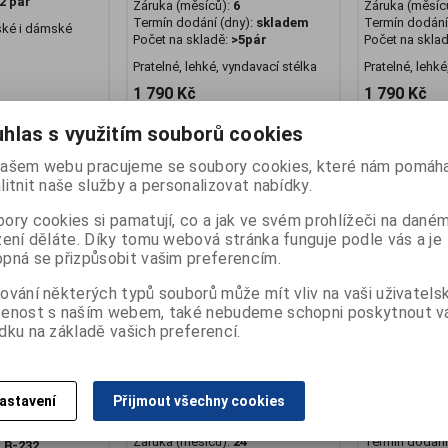
2 pár
Záruka (měsíců):
6
Záruka (měsíc
Termín dodání (dny):
skladem
Termín dodání 
nské i dámské
Počet na skladě:
>5pár
Počet na skla
Pratelné, lehké, vyndavací stélka
Pratelné, lehké
1 790 Kč
1 790 Kč
at do košíku
Přidat do košíku
Př
hlas s využitím souborů cookies
ašem webu pracujeme se soubory cookies, které nám pomáha
litnit naše služby a personalizovat nabídky.
ory cookies si pamatují, co a jak ve svém prohlížeči na dané
zení děláte. Díky tomu webová stránka funguje podle vás a je
pná se přizpůsobit vašim preferencím.
ování některých typů souborů může mít vliv na vaši uživatels
šenost s naším webem, také nebudeme schopni poskytnout 
dku na základě vašich preferencí.
are 1P kovová
Pantofle For Care 2P
Pantofle For
astavení
Přijmout všechny cookies
Výrobce:
Španělsko
Výrobce:
Špan
Katalogové číslo:
B-203
Katalogové čí
sko
Záruka (měsíců):
24
Termín dodání 
:
B-232