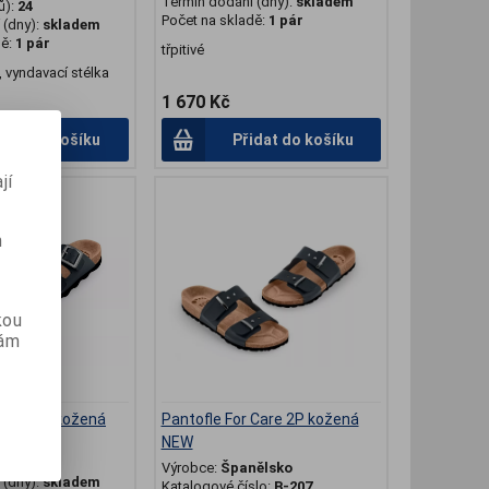
Termín dodání (dny):
skladem
ů):
24
Počet na skladě:
1 pár
(dny):
skladem
dě:
1 pár
třpitivé
, vyndavací stélka
1 670 Kč
idat do košíku
Přidat do košíku
jí
m
kou
vám
 Care 2P kožená
Pantofle For Care 2P kožená
NEW
ělsko
slo:
B-217
Výrobce:
Španělsko
(dny):
skladem
Katalogové číslo:
B-207