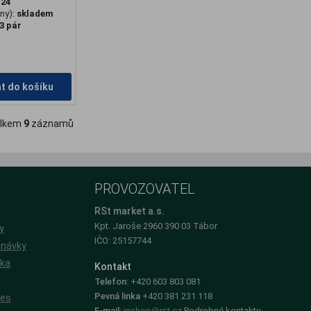
:
24
ny):
skladem
3 pár
at do košíku
lkem
9
záznamů
PROVOZOVATEL
e
RSt market a.s.
Kpt. Jaroše 2960 390 03 Tábor
y
IČO: 25157744
dnávky
íka
Kontakt
Telefon:
+420 603 803 081
Pevná linka
+420 381 231 118
ies
E-mail:
inshop@rst.cz
Podrobné kontakty