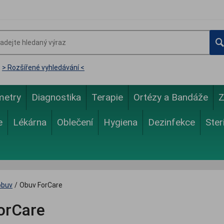
> Rozšířené vyhledávání <
metry
Diagnostika
Terapie
Ortézy a Bandáže
Z
e
Lékárna
Oblečení
Hygiena
Dezinfekce
Ster
obuv
/
Obuv ForCare
orCare