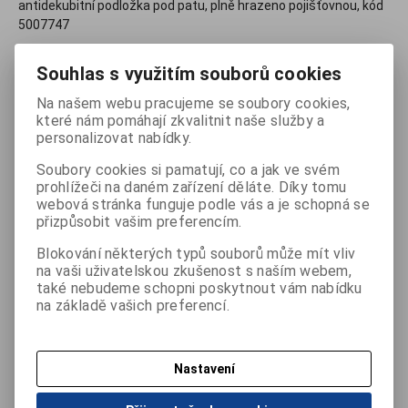
antidekubitní podložka pod patu, plně hrazeno pojišťovnou, kód
5007747
310 Kč
Souhlas s využitím souborů cookies
(Vaše cena bez DPH:
277 Kč
)
Na našem webu pracujeme se soubory cookies,
které nám pomáhají zkvalitnit naše služby a

ks
Přidat do košíku
personalizovat nabídky.

Soubory cookies si pamatují, co a jak ve svém
Porovnat
Tisk
prohlížeči na daném zařízení děláte. Díky tomu
webová stránka funguje podle vás a je schopná se
přizpůsobit vašim preferencím.
Termín dodání (dny):
7
Počet na skladě:
0 ks
Blokování některých typů souborů může mít vliv
na vaši uživatelskou zkušenost s naším webem,
také nebudeme schopni poskytnout vám nabídku
na základě vašich preferencí.
Podrobný popis
Nastavení
Antidekubitní podložka pod patu.