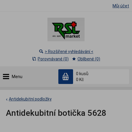
Můj účet
> Rozšířené vyhledávání <
Porovnávané (0)
Oblíbené (0)
0
kusů
Menu
0 Kč
Antidekubitní podložky
Antidekubitní botička 5628