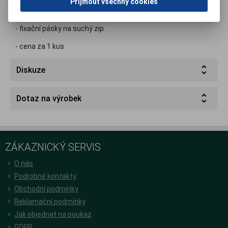
Přijmout všechny cookies
- přírodní vlna
- fixační pásky na suchý zip
- cena za 1 kus
Diskuze
Dotaz na výrobek
ZÁKAZNICKÝ SERVIS
O nás
Podrobné kontakty
Obchodní podmínky
Reklamační podmínky
Jak objednat na poukaz
GDPR