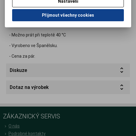
Nastavení
- Hypoalergický povrch.
- Anatomický tvar.
Přijmout všechny cookies
- Univerzální velikost.
- Možno prát při teplotě 40 °C
- Vyrobeno ve Španělsku.
- Cena za pár.
Diskuze
Dotaz na výrobek
ZÁKAZNICKÝ SERVIS
O nás
Podrobné kontakty