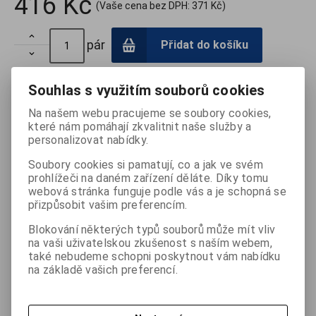
416 Kč
(Vaše cena bez DPH:
371 Kč
)

pár
Přidat do košíku

Porovnat
Tisk
Souhlas s využitím souborů cookies
Na našem webu pracujeme se soubory cookies,
které nám pomáhají zkvalitnit naše služby a
Termín dodání (dny):
skladem
Počet na skladě:
1 pár
personalizovat nabídky.
Soubory cookies si pamatují, co a jak ve svém
prohlížeči na daném zařízení děláte. Díky tomu
webová stránka funguje podle vás a je schopná se
Podrobný popis
přizpůsobit vašim preferencím.
Blokování některých typů souborů může mít vliv
- Antidekubitní botička (pár) SALVAPAD proti vzniku dekubitů
na vaši uživatelskou zkušenost s naším webem,
na patách a loktech u dlohodobě ležících pacientů.
také nebudeme schopni poskytnout vám nabídku
na základě vašich preferencí.
- Vyrobeno z bavlny, která nezpůsobuje opruzeniny.
- Pásek se zapínáním na suchý zip k pohodlné fixaci.