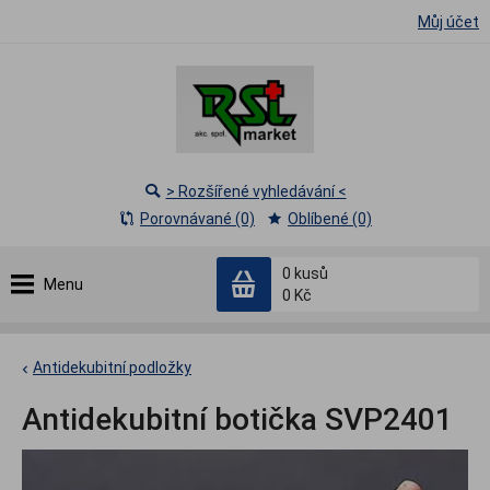
Můj účet
> Rozšířené vyhledávání <
Porovnávané (0)
Oblíbené (0)
0
kusů
Menu
0 Kč
Antidekubitní podložky
Antidekubitní botička SVP2401