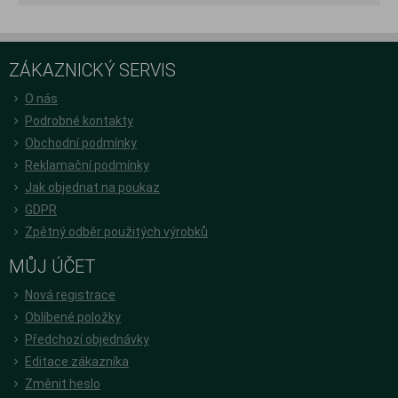
ZÁKAZNICKÝ SERVIS
O nás
Podrobné kontakty
Obchodní podmínky
Reklamační podmínky
Jak objednat na poukaz
GDPR
Zpětný odběr použitých výrobků
MŮJ ÚČET
Nová registrace
Oblíbené položky
Předchozí objednávky
Editace zákazníka
Změnit heslo