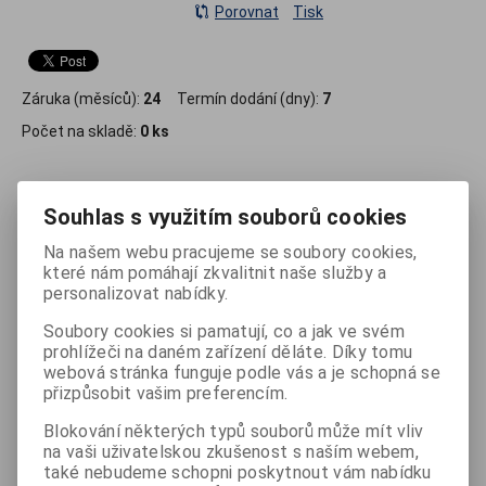
Porovnat
Tisk
Záruka (měsíců):
24
Termín dodání (dny):
7
Počet na skladě:
0 ks
Souhlas s využitím souborů cookies
Podrobný popis
Na našem webu pracujeme se soubory cookies,
které nám pomáhají zkvalitnit naše služby a
- plástvové uspořádání vzduchových buněk
personalizovat nabídky.
- dvě nezávislé komory
Soubory cookies si pamatují, co a jak ve svém
prohlížeči na daném zařízení děláte. Díky tomu
- pumpička s manometrem
webová stránka funguje podle vás a je schopná se
přizpůsobit vašim preferencím.
- tabulka k určení optimálního tlaku
Blokování některých typů souborů může mít vliv
- lepící sada pro drobnou opravu
na vaši uživatelskou zkušenost s naším webem,
také nebudeme schopni poskytnout vám nabídku
- snímatelný a pratelný elastický potah z mikrovláken