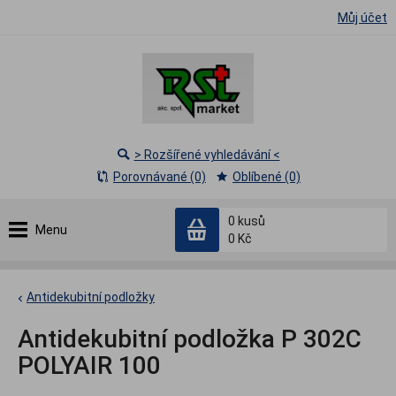
Můj účet
> Rozšířené vyhledávání <
Porovnávané (0)
Oblíbené (0)
0
kusů
Menu
0 Kč
Antidekubitní podložky
Antidekubitní podložka P 302C
POLYAIR 100