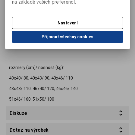
na základě vašich preferencí.
- vhodné pro velmi štíhlé postavy
Nastavení
- výška 10 cm
- minimální efektivní zatížení: 40 kg
Přijmout všechny cookies
- maximální efektivní zatížení: 180 kg
rozměry (cm)/ nosnost (kg):
40x40/ 80, 40x43/ 90, 40x46/ 110
43x43/ 110, 46x40/ 120, 46x46/ 140
51x46/ 160, 51x50/ 180
Diskuze
Dotaz na výrobek