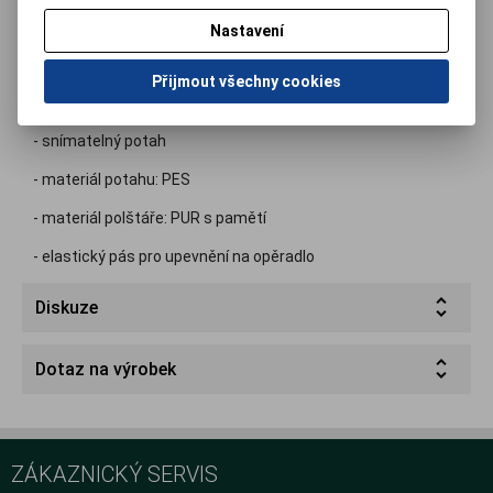
svalů a jejich relaxaci. Opěrka je vhodná do kancelářských
Nastavení
židlí nebo autosedaček.
Přijmout všechny cookies
- rozměr: 11×29 cm
- snímatelný potah
- materiál potahu: PES
- materiál polštáře: PUR s pamětí
- elastický pás pro upevnění na opěradlo
Diskuze
Dotaz na výrobek
ZÁKAZNICKÝ SERVIS