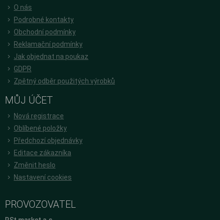
O nás
Podrobné kontakty
Obchodní podmínky
Reklamační podmínky
Jak objednat na poukaz
GDPR
Zpětný odběr použitých výrobků
MŮJ ÚČET
Nová registrace
Oblíbené položky
Předchozí objednávky
Editace zákazníka
Změnit heslo
Nastavení cookies
PROVOZOVATEL
RSt market a.s.