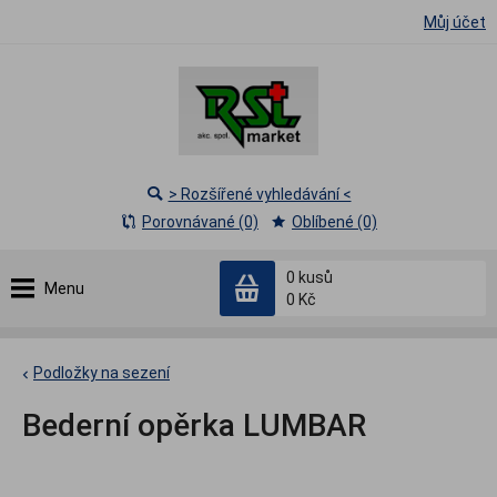
Můj účet
> Rozšířené vyhledávání <
Porovnávané (0)
Oblíbené (0)
0
kusů
Menu
0 Kč
Podložky na sezení
Bederní opěrka LUMBAR