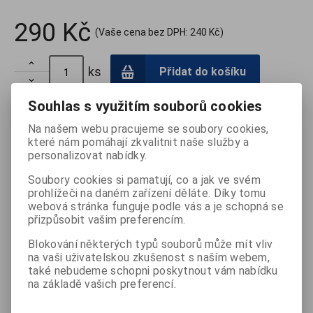
290 Kč
(Vaše cena bez DPH:
240 Kč
)

ks
Přidat do košíku

Souhlas s využitím souborů cookies
Porovnat
Tisk
Na našem webu pracujeme se soubory cookies,
které nám pomáhají zkvalitnit naše služby a
personalizovat nabídky.
Záruka (měsíců):
24
Termín dodání (dny):
skladem
Soubory cookies si pamatují, co a jak ve svém
Počet na skladě:
1 ks
prohlížeči na daném zařízení děláte. Díky tomu
webová stránka funguje podle vás a je schopná se
přizpůsobit vašim preferencím.
Blokování některých typů souborů může mít vliv
Podrobný popis
na vaši uživatelskou zkušenost s naším webem,
také nebudeme schopni poskytnout vám nabídku
Opěrka je určena k účinné prevenci i terapii při bolestech
na základě vašich preferencí.
bederní páteře. Svým tvarem zabezpečuje ergonomickou
polohu bederní páteře umožňující snížení napětí zádových