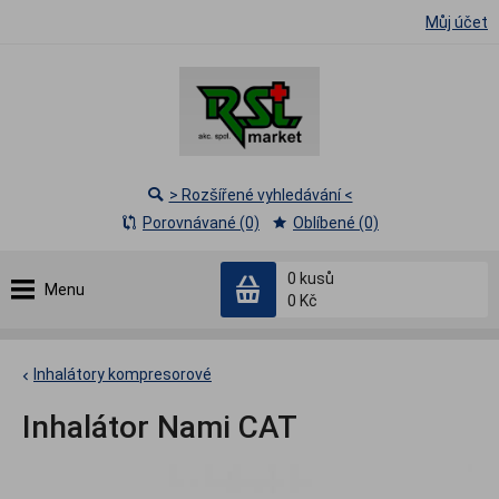
Můj účet
> Rozšířené vyhledávání <
Porovnávané (0)
Oblíbené (0)
0
kusů
Menu
0 Kč
Inhalátory kompresorové
Inhalátor Nami CAT