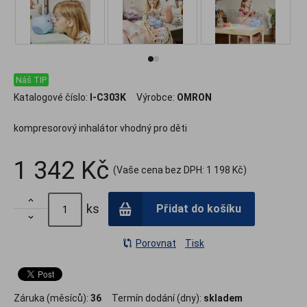
Náš TIP
Katalogové číslo:
I-C303K
Výrobce:
OMRON
kompresorový inhalátor vhodný pro děti
1 342 Kč
(Vaše cena bez DPH:
1 198 Kč
)

ks
Přidat do košíku

Porovnat
Tisk
Záruka (měsíců):
36
Termín dodání (dny):
skladem