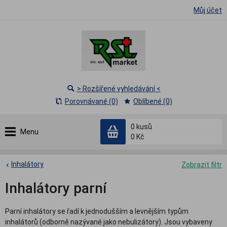
Můj účet
> Rozšířené vyhledávání <
Porovnávané (0)
Oblíbené (0)
0
kusů
Menu
0 Kč
Inhalátory
Zobrazit filtr
Inhalátory parní
Parní inhalátory se řadí k jednodušším a levnějším typům
inhalátorů (odborně nazývané jako nebulizátory). Jsou vybaveny