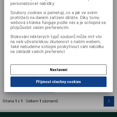
personalizovat nabídky.
Soubory cookies si pamatují, co a jak ve svém
prohlížeči na daném zařízení děláte. Díky tomu
webová stránka funguje podle vás a je schopná se
přizpůsobit vašim preferencím.
Inhalátor parní - obličejová
Blokování některých typů souborů může mít vliv
sauna
na vaši uživatelskou zkušenost s naším webem,
také nebudeme schopni poskytnout vám nabídku
Výrobce:
Medisana
Katalogové číslo:
I-FSS
na základě vašich preferencí.
Záruka (měsíců):
24
Termín dodání (dny):
7
Počet na skladě:
0 ks
Nastavení
Medisana FSS
1 029 Kč
Přijmout všechny cookies
Přidat do košíku
Strana
1
z
1
Celkem
1
záznamů
1