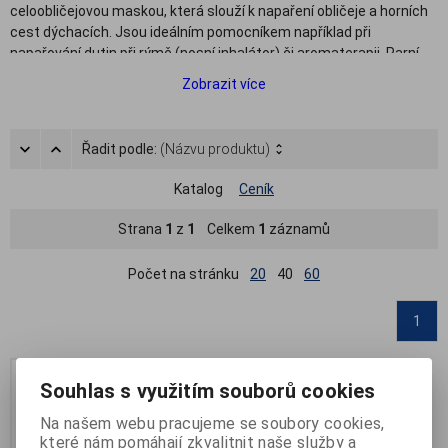
celoobličejovou maskou, která slouží k napaření obličeje a horních
cest dýchacích. Jsou ideálním pomocníkem například při
napařování dutin při rýmě (nosní inhalátor) či aromaterapii. Parní
inhalátor má své nezastupitelné místo i v kosmetice a péči o pleť.
Zobrazit více
Pára z
inhalátoru
totiž zvlhčuje pokožku, otevírá póry v pleti,
zlepšuje tak dýchání pleti, prokrvení a napomáhá jejímu čištění.
Díky jednoduché technologii se s tímto druhem inhalátoru velmi
Řadit podle:
(Názvu produktu)
snadno a pohodlně pracuje.
Katalog
Ceník
Strana
1
z
1
Celkem
1
záznamů
Počet na stránku
20
40
60
1
.
Souhlas s využitím souborů cookies
Na našem webu pracujeme se soubory cookies,
které nám pomáhají zkvalitnit naše služby a