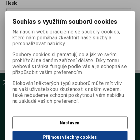
Heslo:
Souhlas s využitím souborů cookies
Zapomněl(a) jsem heslo
Na našem webu pracujeme se soubory cookies,
které nám pomáhají zkvalitnit naše služby a
Přihlásit
personalizovat nabídky.
Soubory cookies si pamatují, co a jak ve svém
prohlížeči na daném zařízení děláte. Díky tomu
Nemáte ještě účet?
Nová registrace
webová stránka funguje podle vás a je schopná se
přizpůsobit vašim preferencím.
ZÁKAZNICKÝ SERVIS
Blokování některých typů souborů může mít vliv
na vaši uživatelskou zkušenost s naším webem,
O nás
také nebudeme schopni poskytnout vám nabídku
na základě vašich preferencí.
Podrobné kontakty
Obchodní podmínky
Reklamační podmínky
Nastavení
Jak objednat na poukaz
GDPR
Přijmout všechny cookies
Zpětný odběr použitých výrobků