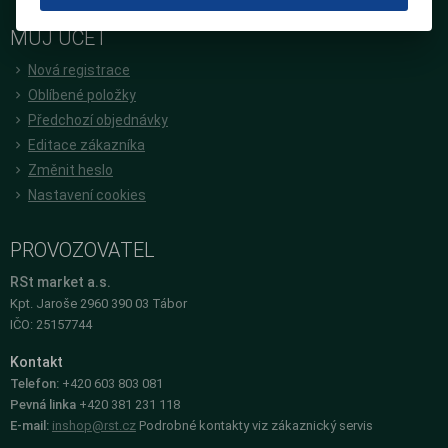
MŮJ ÚČET
Nová registrace
Oblíbené položky
Předchozí objednávky
Editace zákazníka
Změnit heslo
Nastavení cookies
PROVOZOVATEL
RSt market a.s.
Kpt. Jaroše 2960 390 03 Tábor
IČO: 25157744
Kontakt
Telefon:
+420 603 803 081
Pevná linka
+420 381 231 118
E-mail:
inshop@rst.cz
Podrobné kontakty viz zákaznický servis