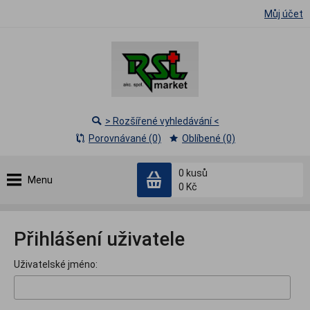
Můj účet
> Rozšířené vyhledávání <
Porovnávané (0)
Oblíbené (0)
0
kusů
Menu
0 Kč
Přihlášení uživatele
Uživatelské jméno: