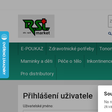
E-POUKAZ
Zdravotnické potřeby
Tono
Maminky a děti
Péče o tělo
Inkontinenc
Pro distributory
Sou
Přihlášení uživatele
Na n
Uživatelské jméno:
zkva