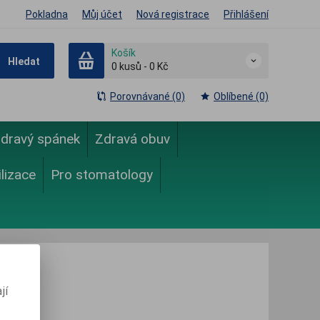
Pokladna
Můj účet
Nová registrace
Přihlášení
Košík
Hledat
0
kusů
-
0 Kč
Porovnávané (0)
Oblíbené (0)
dravý spánek
Zdravá obuv
ilizace
Pro stomatology
jí