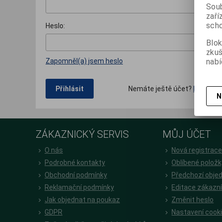
Soub
zaří
scho
Heslo:
Blok
zku
nabí
Zapomněl(a) jsem heslo
Nemáte ještě účet?
Nová reg
Přihlásit
N
ZÁKAZNICKÝ SERVIS
MŮJ ÚČET
O nás
Nová registrac
Podrobné kontakty
Oblíbené položk
Obchodní podmínky
Předchozí obje
Reklamační podmínky
Editace zákazn
Jak objednat na poukaz
Změnit heslo
GDPR
Nastavení cook