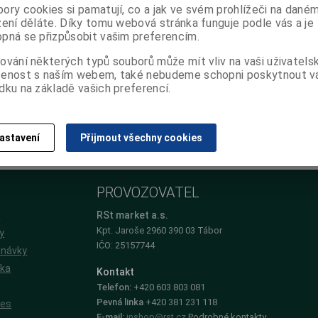
ory cookies si pamatují, co a jak ve svém prohlížeči na dané
zení děláte. Díky tomu webová stránka funguje podle vás a je
pná se přizpůsobit vašim preferencím.
ování některých typů souborů může mít vliv na vaši uživatels
šenost s naším webem, také nebudeme schopni poskytnout 
dku na základě vašich preferencí.
istrace
astavení
Přijmout všechny cookies
PROVOZOVATEL
e
RSt market a.s.
Kpt. Jaroše 2960 390 03 Tábor
y
IČO: 25157744
dnávky
íka
Kontakt
Telefon:
+420 603 803 081
Pevná linka
+420 381 231 118
ies
E-mail:
inshop@rst.cz
Podrobné kontakty