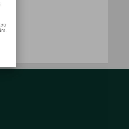
m
kou
vám