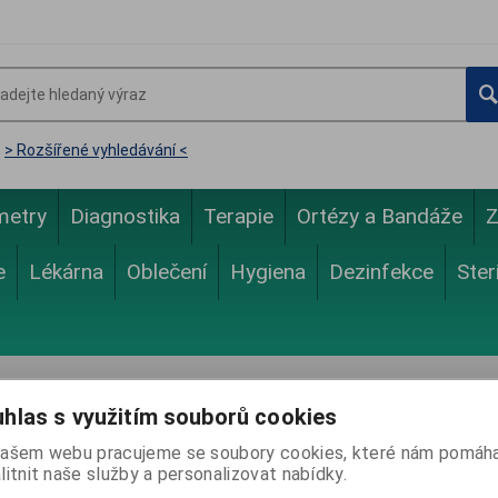
> Rozšířené vyhledávání <
metry
Diagnostika
Terapie
Ortézy a Bandáže
Z
e
Lékárna
Oblečení
Hygiena
Dezinfekce
Ster
hlas s využitím souborů cookies
ašem webu pracujeme se soubory cookies, které nám pomáha
litnit naše služby a personalizovat nabídky.