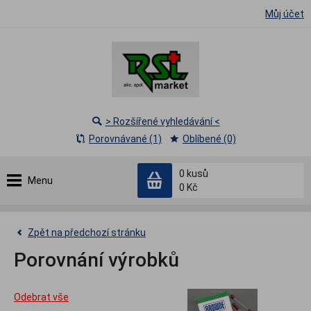
Můj účet
> Rozšířené vyhledávání <
Porovnávané (1)
Oblíbené (0)
0
kusů
Menu
0 Kč
Zpět na předchozí stránku
Porovnání výrobků
Odebrat vše