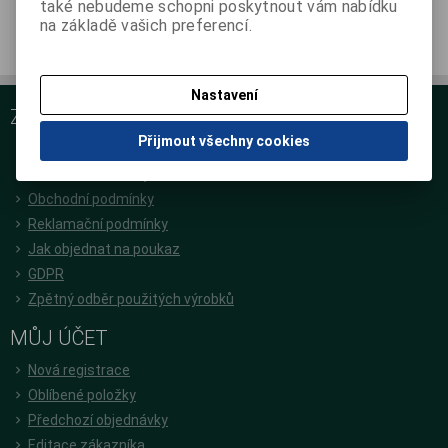
také nebudeme schopni poskytnout vám nabídku
integrační kontrolní trubičky
na základě vašich preferencí.
třída 6
Nastavení
ZÁKAZNICKÝ SERVIS
Přijmout všechny cookies
O nás
Podrobné kontakty
Obchodní podmínky
Reklamační podmínky
Jak objednat na poukaz
GDPR
Zpětný odběr použitých výrobků
MŮJ ÚČET
Nová registrace
Oblíbené položky
Předchozí objednávky
Editace zákazníka