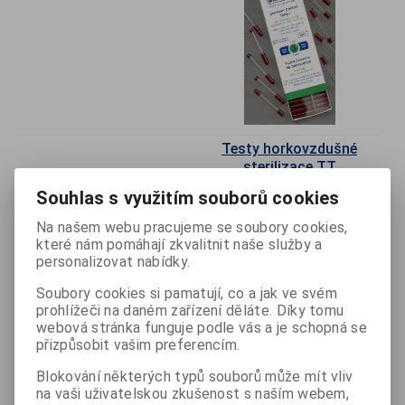
Testy horkovzdušné
sterilizace TT
Souhlas s využitím souborů cookies
Odebrat
Na našem webu pracujeme se soubory cookies,
Přidat do
které nám pomáhají zkvalitnit naše služby a
košíku
personalizovat nabídky.
s DPH
1 936 Kč
Soubory cookies si pamatují, co a jak ve svém
prohlížeči na daném zařízení děláte. Díky tomu
bez DPH
1 600 Kč
webová stránka funguje podle vás a je schopná se
přizpůsobit vašim preferencím.
Katalogové číslo:
S-7303
Výrobce:
Blokování některých typů souborů může mít vliv
na vaši uživatelskou zkušenost s naším webem,
Popis
balení 100ks, DRY HEAT,