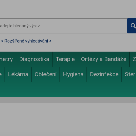
> Rozšířené vyhledávání <
metry
Diagnostika
Terapie
Ortézy a Bandáže
Z
e
Lékárna
Oblečení
Hygiena
Dezinfekce
Ster