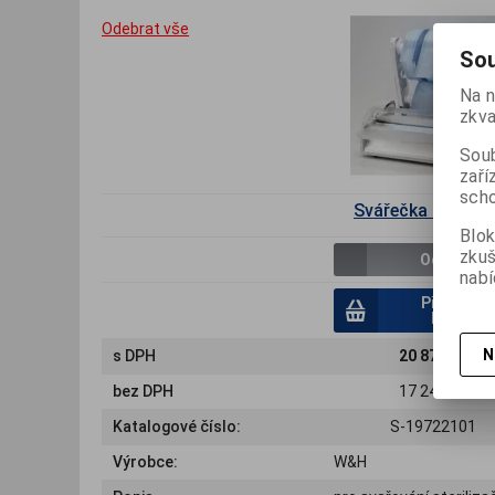
Odebrat vše
Sou
Na n
zkva
Soub
zaří
scho
Svářečka folií Se
Blok
zku
Odebrat
nabí
Přidat do
košíku
N
s DPH
20 871 Kč
bez DPH
17 248 Kč
Katalogové číslo:
S-19722101
Výrobce:
W&H