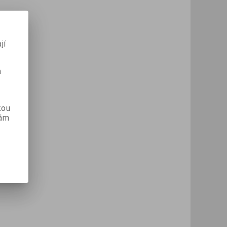
jí
m
kou
vám