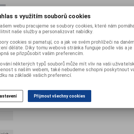
hlas s využitím souborů cookies
ašem webu pracujeme se soubory cookies, které nám pomáha
litnit naše služby a personalizovat nabídky.
ory cookies si pamatují, co a jak ve svém prohlížeči na dané
zení děláte. Díky tomu webová stránka funguje podle vás a je
pná se přizpůsobit vašim preferencím.
al2
ování některých typů souborů může mít vliv na vaši uživatels
šenost s naším webem, také nebudeme schopni poskytnout 
dku na základě vašich preferencí.
astavení
Přijmout všechny cookies