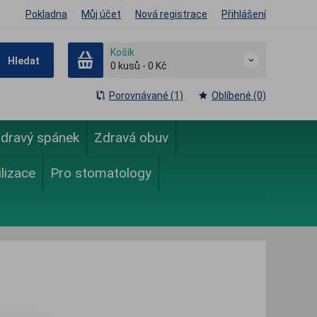
Pokladna
Můj účet
Nová registrace
Přihlášení
Košík
Hledat
0
kusů
-
0 Kč
Porovnávané (1)
Oblíbené (0)
dravý spánek
Zdravá obuv
ilizace
Pro stomatology