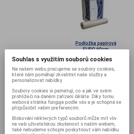
Podložka papírová
EURO 60cm
Souhlas s využitím souborů cookies
Odebrat
Na našem webu pracujeme se soubory cookies,
které nám pomáhají zkvalitnit naše služby a
Přidat do
košíku
personalizovat nabídky.
s DPH
166 Kč
Soubory cookies si pamatují, co a jak ve svém
prohlížeči na daném zařízení děláte. Díky tomu
bez DPH
137 Kč
webová stránka funguje podle vás a je schopná se
přizpůsobit vašim preferencím.
Katalogové číslo:
O-352044
Výrobce:
Blokování některých typů souborů může mít vliv
na vaši uživatelskou zkušenost s naším webem,
Popis
šířka 60 cm, délka 50 m, 2
také nebudeme schopni poskytnout vám nabídku
vrstvy