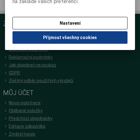
na základě vašich preferencí.
ZÁKAZNICKÝ SERVIS
Nastavení
O nás
Přijmout všechny cookies
Podrobné kontakty
Obchodní podmínky
Reklamační podmínky
Jak objednat na poukaz
GDPR
Zpětný odběr použitých výrobků
MŮJ ÚČET
Nová registrace
Oblíbené položky
Předchozí objednávky
Editace zákazníka
Změnit heslo