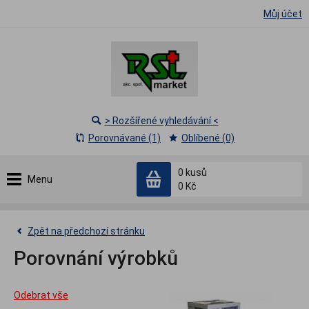
Můj účet
> Rozšířené vyhledávání <
Porovnávané (1)
Oblíbené (0)
0
kusů
Menu
0 Kč
Zpět na předchozí stránku
Porovnání výrobků
Odebrat vše