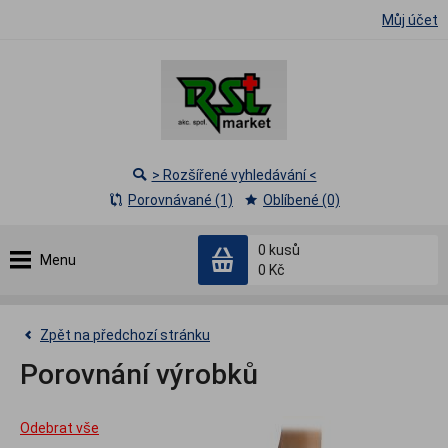
Můj účet
> Rozšířené vyhledávání <
Porovnávané (1)
Oblíbené (0)
0
kusů
Menu
0 Kč
Zpět na předchozí stránku
Porovnání výrobků
Odebrat vše