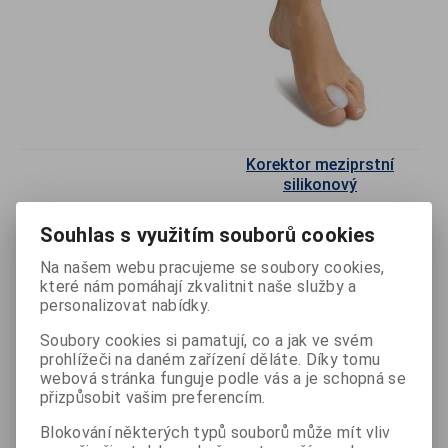
Korektor meziprstní
silikonový
Odebrat
Souhlas s využitím souborů cookies
Na našem webu pracujeme se soubory cookies,
Přidat do
košíku
které nám pomáhají zkvalitnit naše služby a
personalizovat nabídky.
s DPH
101 Kč
Soubory cookies si pamatují, co a jak ve svém
bez DPH
83 Kč
prohlížeči na daném zařízení děláte. Díky tomu
webová stránka funguje podle vás a je schopná se
Katalogové číslo:
B-101
přizpůsobit vašim preferencím.
Výrobce:
Svorto
Blokování některých typů souborů může mít vliv
Popis
1 kus, rovná a koriguje