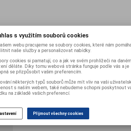
hlas s využitím souborů cookies
ašem webu pracujeme se soubory cookies, které nám pomáha
litnit naše služby a personalizovat nabídky.
ory cookies si pamatují, co a jak ve svém prohlížeči na dané
ční
zení děláte. Díky tomu webová stránka funguje podle vás a je
pná se přizpůsobit vašim preferencím.
ování některých typů souborů může mít vliv na vaši uživatels
šenost s naším webem, také nebudeme schopni poskytnout 
dku na základě vašich preferencí.
astavení
Přijmout všechny cookies