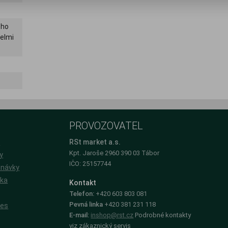
ého
velmi
PROVOZOVATEL
e
RSt market a.s.
Kpt. Jaroše 2960 390 03 Tábor
y
IČO: 25157744
dnávky
íka
Kontakt
Telefon:
+420 603 803 081
Pevná linka
+420 381 231 118
ies
E-mail:
inshop@rst.cz
Podrobné kontakty
viz zákaznický servis