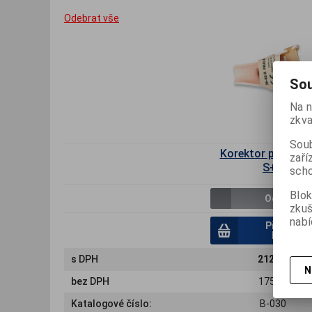
Odebrat vše
Sou
Na n
zkva
Soub
Korektor palce no
zaří
S+V
scho
Blok
Odebrat
zku
nabí
Přidat do
košíku
s DPH
212 Kč
N
bez DPH
175 Kč
Katalogové číslo:
B-030