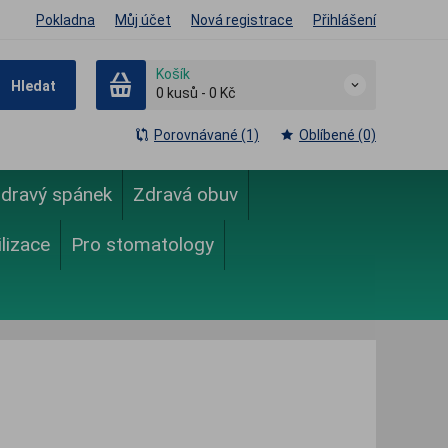
Pokladna
Můj účet
Nová registrace
Přihlášení
Košík
Hledat
0
kusů
-
0 Kč
Porovnávané (1)
Oblíbené (0)
dravý spánek
Zdravá obuv
ilizace
Pro stomatology