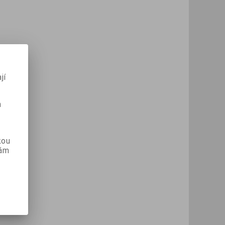
jí
m
kou
vám