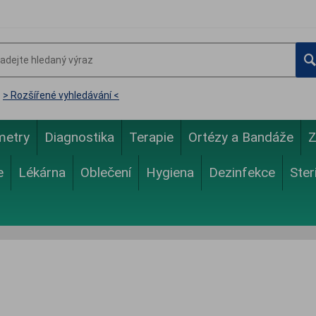
> Rozšířené vyhledávání <
metry
Diagnostika
Terapie
Ortézy a Bandáže
Z
e
Lékárna
Oblečení
Hygiena
Dezinfekce
Ster