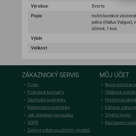
Výrobce:
Svorto
Popis
noční korekce vbočen
palce (Hallux Valgus), 
účinné, 1 kus
Výběr
Velikost
ZÁKAZNICKÝ SERVIS
MŮJ ÚČET
O nás
Nová registrac
Podrobné kontakty
Oblíbené položk
Obchodní podmínky
Předchozí obje
Reklamační podmínky
Editace zákazn
Jak objednat na poukaz
Změnit heslo
GDPR
Nastavení cook
Zpětný odběr použitých výrobků