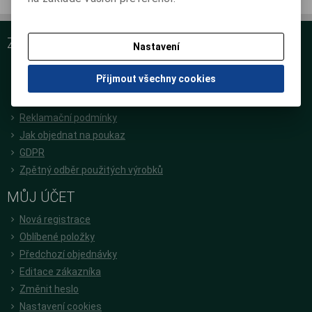
ZÁKAZNICKÝ SERVIS
Nastavení
O nás
Přijmout všechny cookies
Podrobné kontakty
Obchodní podmínky
Reklamační podmínky
Jak objednat na poukaz
GDPR
Zpětný odběr použitých výrobků
MŮJ ÚČET
Nová registrace
Oblíbené položky
Předchozí objednávky
Editace zákazníka
Změnit heslo
Nastavení cookies