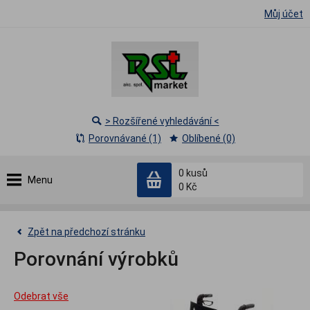
Můj účet
> Rozšířené vyhledávání <
Porovnávané (1)
Oblíbené (0)
0
kusů
Menu
0 Kč
Zpět na předchozí stránku
Porovnání výrobků
Odebrat vše