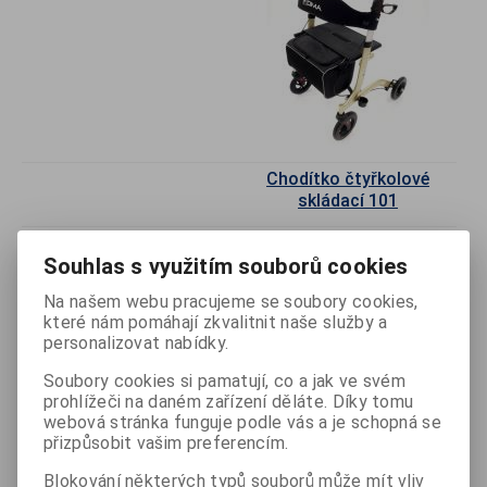
Chodítko čtyřkolové
skládací 101
Odebrat
Souhlas s využitím souborů cookies
Přidat do
Na našem webu pracujeme se soubory cookies,
košíku
které nám pomáhají zkvalitnit naše služby a
personalizovat nabídky.
s DPH
3 408 Kč
bez DPH
3 043 Kč
Soubory cookies si pamatují, co a jak ve svém
prohlížeči na daném zařízení děláte. Díky tomu
Katalogové číslo:
R-5016550
webová stránka funguje podle vás a je schopná se
přizpůsobit vašim preferencím.
Výrobce:
DMA
Blokování některých typů souborů může mít vliv
Popis
skládací odlehčené,