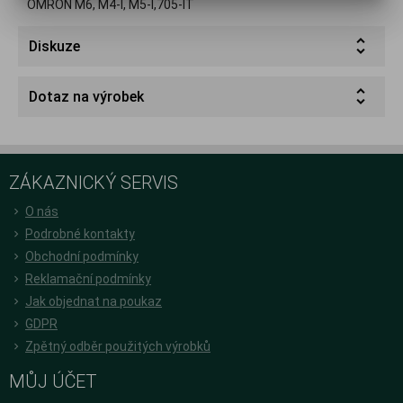
OMRON M6, M4-I, M5-I,705-IT
Diskuze
Dotaz na výrobek
ZÁKAZNICKÝ SERVIS
O nás
Podrobné kontakty
Obchodní podmínky
Reklamační podmínky
Jak objednat na poukaz
GDPR
Zpětný odběr použitých výrobků
MŮJ ÚČET