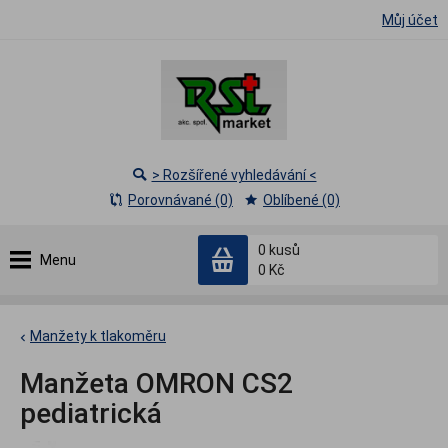
Můj účet
> Rozšířené vyhledávání <
Porovnávané (0)
Oblíbené (0)
0
kusů
Menu
0 Kč
Manžety k tlakoměru
Manžeta OMRON CS2
pediatrická