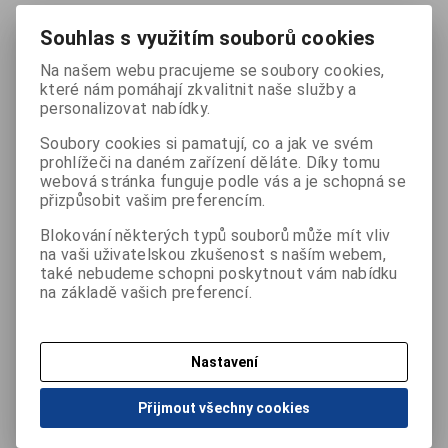
(dětská) pro obvod paže 17-22cm, šířka manžety 10cm
Souhlas s využitím souborů cookies
724 Kč
Na našem webu pracujeme se soubory cookies,
(Vaše cena bez DPH:
646 Kč
)
které nám pomáhají zkvalitnit naše služby a
personalizovat nabídky.

ks
Přidat do košíku
Soubory cookies si pamatují, co a jak ve svém

prohlížeči na daném zařízení děláte. Díky tomu
webová stránka funguje podle vás a je schopná se
Porovnat
Tisk
přizpůsobit vašim preferencím.
Blokování některých typů souborů může mít vliv
na vaši uživatelskou zkušenost s naším webem,
Záruka (měsíců):
24
Termín dodání (dny):
3
také nebudeme schopni poskytnout vám nabídku
na základě vašich preferencí.
Počet na skladě:
0 ks
Nastavení
Podrobný popis
Přijmout všechny cookies
Vhodná pouze pro vybrané modely tonometrů OMRON, např.