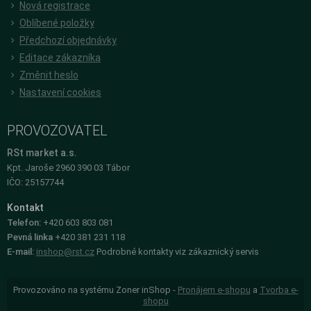
Nová registrace
Oblíbené položky
Předchozí objednávky
Editace zákazníka
Změnit heslo
Nastavení cookies
PROVOZOVATEL
RSt market a.s.
Kpt. Jaroše 2960 390 03 Tábor
IČO: 25157744
Kontakt
Telefon:
+420 603 803 081
Pevná linka
+420 381 231 118
E-mail:
inshop@rst.cz
Podrobné kontakty viz zákaznický servis
Provozováno na systému Zoner inShop -
Pronájem e-shopu
a
Tvorba e-
shopu