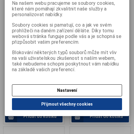
Na našem webu pracujeme se soubory cookies,
které nám pomáhají zkvalitnit naše služby a
personalizovat nabídky.
Soubory cookies si pamatují, co a jak ve svém
prohlížeči na daném zařízení děláte. Díky tomu
webová stránka funguje podle vás a je schopná se
přizpůsobit vašim preferencím.
Korektor meziprstní
Korektor meziprstní
Blokování některých typů souborů může mít vliv
na vaši uživatelskou zkušenost s naším webem,
silikonový
silikonový s kroužkem
také nebudeme schopni poskytnout vám nabídku
Výrobce:
Svorto
Výrobce:
SANOMED
na základě vašich preferencí.
Katalogové číslo:
B-101
Katalogové číslo:
B-kmsk
Záruka (měsíců):
24
Záruka (měsíců):
24
Termín dodání (dny):
skladem
Termín dodání (dny):
skladem
Počet na skladě:
>5ks
Počet na skladě:
>5pár
Nastavení
1 kus, rovná a koriguje vbočený
na vbočený palec (Hallux
palec (Hallux Valg...
Valgus), velikost S a L, ...
Přijmout všechny cookies
101 Kč
69 Kč
Přidat do košíku
Přidat do košíku
.