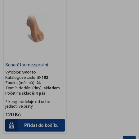
Separátor meziprstní
Výrobce:
Svorto
Katalogové číslo:
B-102
Záruka (měsíců):
24
Termín dodání (dny):
skladem
Počet na skladě:
4 pár
2 kusy, odděluje od sebe
jednotlivé prsty
120 Kč
Přidat do košíku