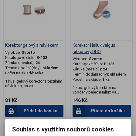
Korektor gelový s návlekem
Korektor Hallux valgus
silikonový DUO
Výrobce:
Svorto
Katalogové číslo:
B-132
Výrobce:
Svorto
Záruka (měsíců):
24
Katalogové číslo:
B-135
Termín dodání (dny):
skladem
Záruka (měsíců):
24
Počet na skladě:
>5ks
Termín dodání (dny):
skladem
Počet na skladě:
1 ks
1 kus, gelový korektor s textilním
návlekem, na vb...
1 kus, gelový korektor na
vbočený palec (Hallux Va...
81 Kč
146 Kč
Přidat do košíku
Přidat do košíku
Souhlas s využitím souborů cookies