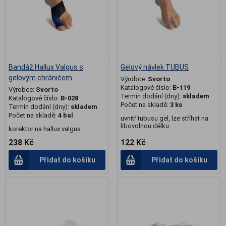
Bandáž Hallux Valgus s
Gelový návlek TUBUS
gelovým chráničem
Výrobce:
Svorto
Katalogové číslo:
B-119
Výrobce:
Svorto
Termín dodání (dny):
skladem
Katalogové číslo:
B-028
Počet na skladě:
3 ks
Termín dodání (dny):
skladem
Počet na skladě:
4 bal
uvnitř tubusu gel, lze stříhat na
libovolnou délku
korektor na hallux valgus
238 Kč
122 Kč
Přidat do košíku
Přidat do košíku