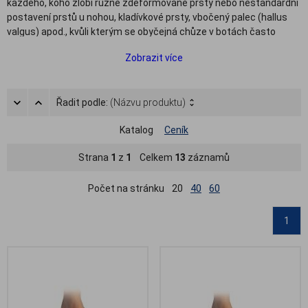
každého, koho zlobí různě zdeformované prsty nebo nestandardní
postavení prstů u nohou, kladívkové prsty, vbočený palec (hallus
valgus) apod., kvůli kterým se obyčejná chůze v botách často
stává utrpením. Korektory prstů na nohou a korektory vbočeného
Zobrazit více
palce jsou vyrobeny z měkkého gelu nebo silikonu a vyvinuty tak,
aby poskytly potřebnou úlevu při s chůzi i při stání, eliminují otřesy
a poskytují prstům ochranu před třením a odřeninami.
Řadit podle:
(Názvu produktu)
V této kategorii naleznete kvalitní gelové a silikonové meziprstní
korektory, korektory palce, korektor na vbočený palec, oddělovače
Katalog
Ceník
prstů, korektory kladívkových prstů a narovnávače prstů.
Strana
1
z
1
Celkem
13
záznamů
Počet na stránku
20
40
60
1