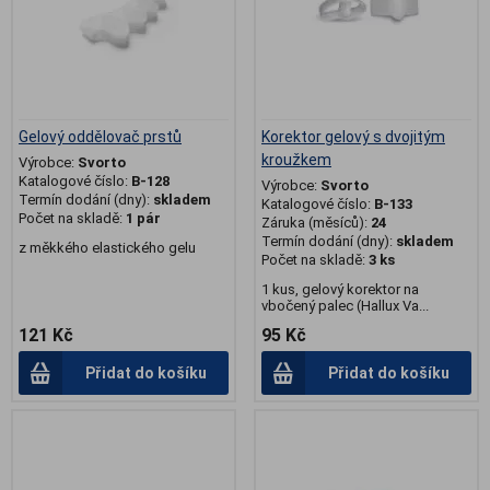
Gelový oddělovač prstů
Korektor gelový s dvojitým
kroužkem
Výrobce:
Svorto
Katalogové číslo:
B-128
Výrobce:
Svorto
Termín dodání (dny):
skladem
Katalogové číslo:
B-133
Počet na skladě:
1 pár
Záruka (měsíců):
24
Termín dodání (dny):
skladem
z měkkého elastického gelu
Počet na skladě:
3 ks
1 kus, gelový korektor na
vbočený palec (Hallux Va...
121 Kč
95 Kč
Přidat do košíku
Přidat do košíku