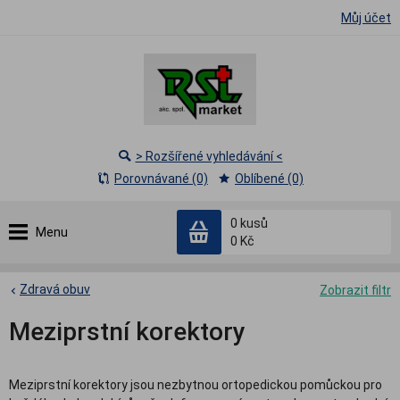
Můj účet
> Rozšířené vyhledávání <
Porovnávané (0)
Oblíbené (0)
0
kusů
Menu
0 Kč
Zdravá obuv
Zobrazit filtr
Meziprstní korektory
Meziprstní korektory jsou nezbytnou ortopedickou pomůckou pro