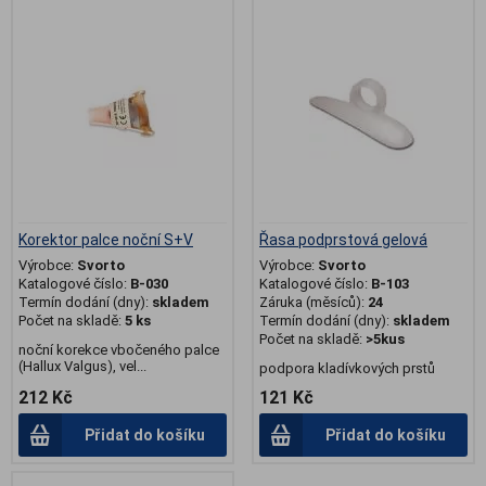
Korektor palce noční S+V
Řasa podprstová gelová
Výrobce:
Svorto
Výrobce:
Svorto
Katalogové číslo:
B-030
Katalogové číslo:
B-103
Termín dodání (dny):
skladem
Záruka (měsíců):
24
Počet na skladě:
5 ks
Termín dodání (dny):
skladem
Počet na skladě:
>5kus
noční korekce vbočeného palce
(Hallux Valgus), vel...
podpora kladívkových prstů
212 Kč
121 Kč
Přidat do košíku
Přidat do košíku