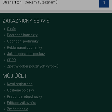
Strana
1
z
1
Celkem
13
záznamů
1
ZÁKAZNICKÝ SERVIS
O nás
Podrobné kontakty
Obchodní podmínky
Reklamační podmínky
Jak objednat na poukaz
GDPR
Zpětný odběr použitých výrobků
MŮJ ÚČET
Nová registrace
Oblíbené položky
Předchozí objednávky
Editace zákazníka
Změnit heslo