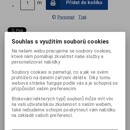
m
Přidat do košíku

Porovnat
Tisk
Záruka (měsíců):
24
Termín dodání (dny):
skladem
Souhlas s využitím souborů cookies
Počet na skladě:
>5
Na našem webu pracujeme se soubory cookies,
které nám pomáhají zkvalitnit naše služby a
personalizovat nabídky.
Soubory cookies si pamatují, co a jak ve svém
Podrobný popis
prohlížeči na daném zařízení děláte. Díky tomu
webová stránka funguje podle vás a je schopná se
přizpůsobit vašim preferencím.
MSD Tubing má stejné vlastnosti a složení jako MSD-Band
pás a jeho využití je obdobné. Jedná se o kulatá pružná lana
Blokování některých typů souborů může mít vliv
z latexové pryže v různých sílách odporu, která jsou od sebe
na vaši uživatelskou zkušenost s naším webem,
barevně odlišena.
také nebudeme schopni poskytnout vám nabídku
MSD Tubing je na roli o délce 30 m, z které lze délku MSD
na základě vašich preferencí.
Tubingu upravit dle přání zákazníka.