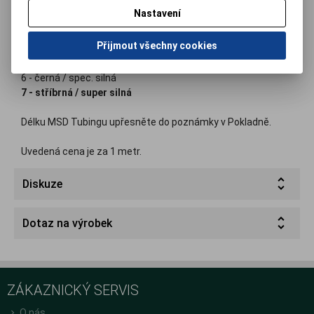
Barevné rozlišení tuhosti MSD-Tubingu:
Nastavení
2 - žlutá / slabá
3 - červená / středně silná
Přijmout všechny cookies
4 - zelená / silná
5 - modrá / extra silná
6 - černá / spec. silná
7 - stříbrná / super silná
Délku MSD Tubingu upřesněte do poznámky v Pokladně.
Uvedená cena je za 1 metr.
Diskuze
Dotaz na výrobek
ZÁKAZNICKÝ SERVIS
O nás