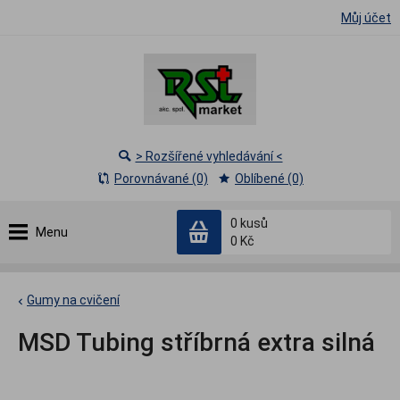
Můj účet
> Rozšířené vyhledávání <
Porovnávané (0)
Oblíbené (0)
0
kusů
Menu
0 Kč
Gumy na cvičení
MSD Tubing stříbrná extra silná