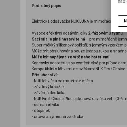
nabí
Podrobný popis
N
Elektrická odsávačka NUK LUNA je mimořádně účinn
Vysoce efektivní odsávání díky
2-fázovému rytmu
.
Sací síla je plně nastavitelná
– pro mimořádně jemn
Super měkký silikonový polštář, s jemným vzorkem pr
Může být obsluhována pouze jednou rukou a snadno s
Může být napájena ze sítě nebo bateriemi.
Koncovky adaptéru jsou vyměnitelné pro případ cest
Kompatibilní s láhvemi a savičkami NUK First Choice.
Příslušenství:
- NUK lahvička na mateřské mléko
- závitový kroužek
- závěrná destička
- NUK First Choice Plus silikonová savička vel. I (0-6
- ochranné víko
- stojánek
- síťová a výměnná zástrčka