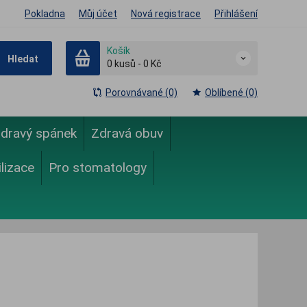
Pokladna
Můj účet
Nová registrace
Přihlášení
Košík
Hledat
0
kusů
-
0 Kč
Porovnávané (0)
Oblíbené (0)
dravý spánek
Zdravá obuv
ilizace
Pro stomatology