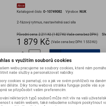
Akce
.
Katalogové číslo:
O-10749082
Výrobce:
NUK
2-fázový rytmus, nastavitelná sací síla
Původní cena:
2 211 Kč
(1 827 Kč Vaše cena bez DPH:)
Sl
1 879 Kč
(Vaše cena bez DPH:
1 553 Kč
)

ks
Přidat do košíku

hlas s využitím souborů cookies
ašem webu pracujeme se soubory cookies, které nám pomáha
litnit naše služby a personalizovat nabídky.
Záruka (měsíců):
24
Termín dodání (dny):
7
Počet na sk
ory cookies si pamatují, co a jak ve svém prohlížeči na dané
zení děláte. Díky tomu webová stránka funguje podle vás a je
pná se přizpůsobit vašim preferencím.
ování některých typů souborů může mít vliv na vaši uživatels
šenost s naším webem, také nebudeme schopni poskytnout 