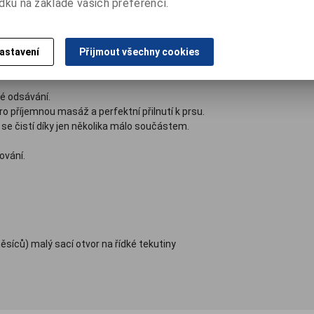
dku na základě vašich preferencí.
Diskuze
Dotaz na vý
astavení
Přijmout všechny cookies
á a komfortní odsávačka vzácného mateřského mléka.
é odsávání.
o příjemnou masáž a perfektní přilnutí k prsu.
e čistí díky jen několika málo součástem.
ování.
 měsíců) malý sací otvor na řídké tekutiny