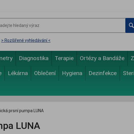
> Rozšířené vyhledávání <
metry
Diagnostika
Terapie
Ortézy a Bandáže
Z
e
Lékárna
Oblečení
Hygiena
Dezinfekce
Ster
rická prsní pumpa LUNA
umpa LUNA