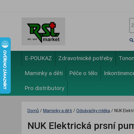
E-POUKAZ
Zdravotnické potřeby
Tono
Maminky a děti
Péče o tělo
Inkontinenc
Pro distributory
Domů
/
Maminky a děti
/
Odsávačky mléka
/
NUK Elekt
NUK Elektrická prsní p