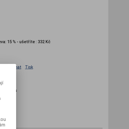
eva:
15 % - ušetříte : 332 Kč
Porovnat
Tisk
jí
ladě:
0 ks
m
kou
vám