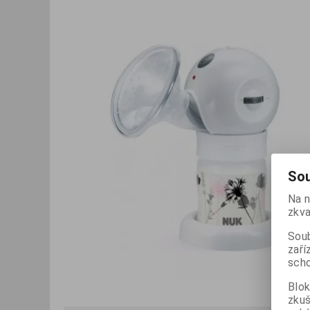
Sou
Na n
zkva
Soub
zaří
scho
Blok
zku