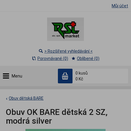
Můj účet
> Rozšířené vyhledávání <
Porovnávané (0)
Oblíbené (0)
0
kusů
Menu
0 Kč
Obuv dětská BARE
Obuv OK BARE dětská 2 SZ,
modrá silver