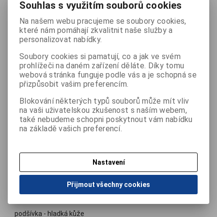
Souhlas s využitím souborů cookies
Na našem webu pracujeme se soubory cookies,
které nám pomáhají zkvalitnit naše služby a
personalizovat nabídky.
Podrobný popis
Soubory cookies si pamatují, co a jak ve svém
Dětská barefoot obuv v tmavě modré barvě se stříbrnými
prohlížeči na daném zařízení děláte. Díky tomu
webová stránka funguje podle vás a je schopná se
puntíky a růžovým poutkem. Jednoduché zapínání na dva
přizpůsobit vašim preferencím.
suché zipy.
Blokování některých typů souborů může mít vliv
na vaši uživatelskou zkušenost s naším webem,
Barefoot boty napodobují chůzi naboso a poskytují dostatek
také nebudeme schopni poskytnout vám nabídku
prostoru pro prsty. Jsou velmi ohebné a lehké a zároveň
na základě vašich preferencí.
chrání chodidlo před nečistotami, chladem nebo poraněním.
Vaše dítě tak bude mít možnost pohybovat se zcela
uvolněně a přirozeně.
Nastavení
Materiál:
Přijmout všechny cookies
svršek - broušená kůže
podšívka - hladká kůže