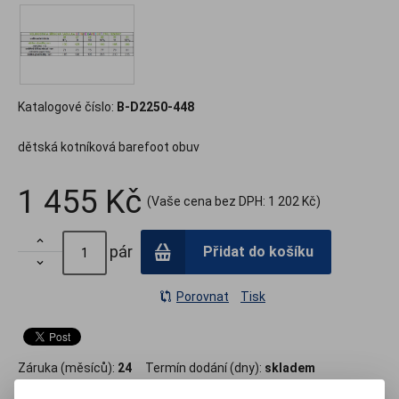
Katalogové číslo:
B-D2250-448
dětská kotníková barefoot obuv
1 455 Kč
(Vaše cena bez DPH:
1 202 Kč
)

pár
Přidat do košíku

Porovnat
Tisk
Záruka (měsíců):
24
Termín dodání (dny):
skladem
Počet na skladě:
2 pár