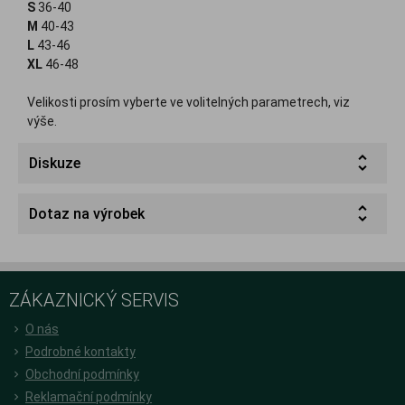
S
36-40
M
40-43
L
43-46
XL
46-48
Velikosti prosím vyberte ve volitelných parametrech, viz
výše.
Diskuze
Dotaz na výrobek
ZÁKAZNICKÝ SERVIS
O nás
Podrobné kontakty
Obchodní podmínky
Reklamační podmínky