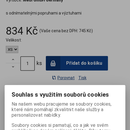
s odnímatelnými popruhami a výztuhami
834 Kč
(Vaše cena bez DPH:
745 Kč
)
Velikost:

ks
Přidat do košíku

Porovnat
Tisk
Souhlas s využitím souborů cookies
Termín dodání (dny):
skladem
Počet na skladě:
3 ks
Na našem webu pracujeme se soubory cookies,
které nám pomáhají zkvalitnit naše služby a
personalizovat nabídky.
Výchozí sestava
Soubory cookies si pamatují, co a jak ve svém