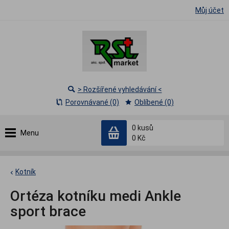
Můj účet
> Rozšířené vyhledávání <
Porovnávané (0)
Oblíbené (0)
0
kusů
Menu
0 Kč
Kotník
Ortéza kotníku medi Ankle
sport brace