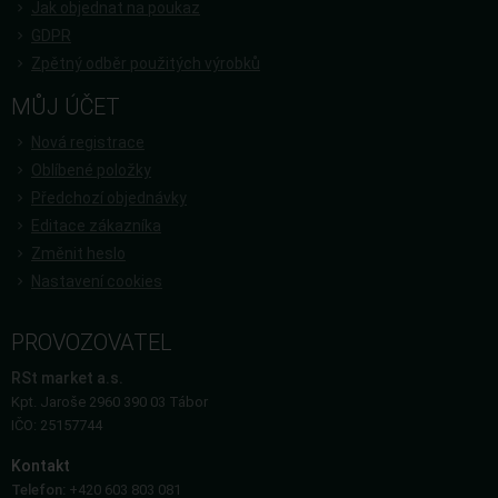
Jak objednat na poukaz
GDPR
Zpětný odběr použitých výrobků
MŮJ ÚČET
Nová registrace
Oblíbené položky
Předchozí objednávky
Editace zákazníka
Změnit heslo
Nastavení cookies
PROVOZOVATEL
RSt market a.s.
Kpt. Jaroše 2960 390 03 Tábor
IČO: 25157744
Kontakt
Telefon:
+420 603 803 081