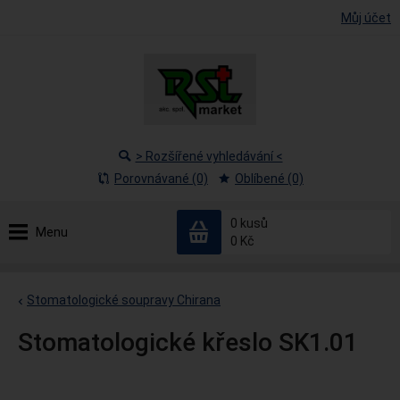
Můj účet
> Rozšířené vyhledávání <
Porovnávané (0)
Oblíbené (0)
0
kusů
Menu
0 Kč
Stomatologické soupravy Chirana
Stomatologické křeslo SK1.01