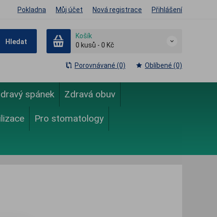
Pokladna
Můj účet
Nová registrace
Přihlášení
Košík
Hledat
0
kusů
-
0 Kč
Porovnávané (0)
Oblíbené (0)
dravý spánek
Zdravá obuv
ilizace
Pro stomatology