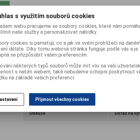
Katalogové číslo:
T-08.330
Výrobce:
Fazzini
hlas s využitím souborů cookies
malý, přenosný
ašem webu pracujeme se soubory cookies, které nám pomáha
litnit naše služby a personalizovat nabídky.
635 Kč
(Vaše cena bez DPH:
567 Kč
)
ory cookies si pamatují, co a jak ve svém prohlížeči na dané
zení děláte. Díky tomu webová stránka funguje podle vás a je
pná se přizpůsobit vašim preferencím.

ks
Přidat do košíku

ování některých typů souborů může mít vliv na vaši uživatels
šenost s naším webem, také nebudeme schopni poskytnout 
dku na základě vašich preferencí.
Záruka (měsíců):
24
Termín dodání (dny):
skladem
Poče
astavení
Přijmout všechny cookies
Diskuze
Dotaz na vý