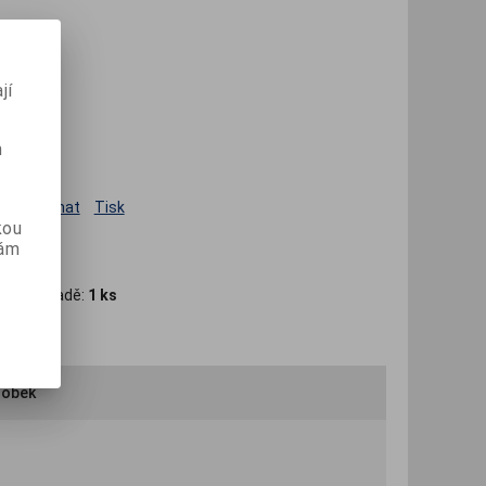
jí
m
Porovnat
Tisk
kou
vám
t na skladě:
1 ks
robek