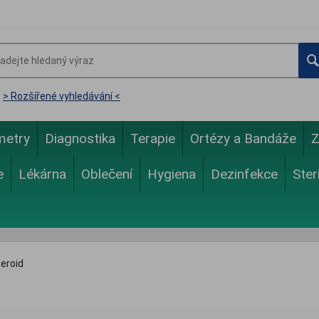
> Rozšířené vyhledávání <
metry
Diagnostika
Terapie
Ortézy a Bandáže
Z
e
Lékárna
Oblečení
Hygiena
Dezinfekce
Ster
eroid