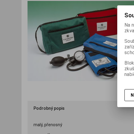
Sou
Na n
zkva
Soub
zaří
scho
Blok
zku
nabí
N
Podrobný popis
malý, přenosný