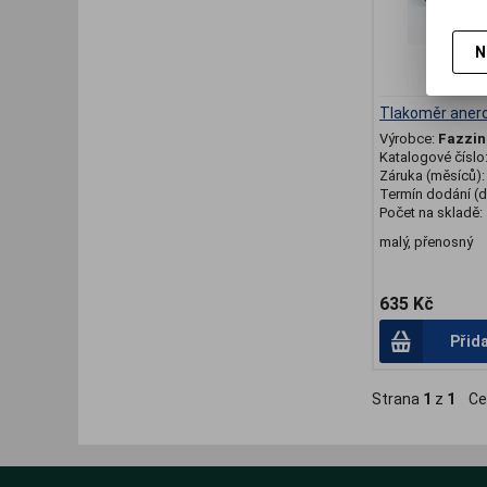
N
Tlakoměr anero
Výrobce:
Fazzin
Katalogové číslo
Záruka (měsíců)
Termín dodání (d
Počet na skladě:
malý, přenosný
635 Kč
Přid
Strana
1
z
1
Ce