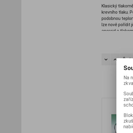
Klasický tlakomě
krevního tlaku. 
podobnou teplomě
lze nově pořídit 
aneroid a tlako
Řadit
Sou
Na n
zkva
Soub
zaří
scho
Blok
zku
nabí