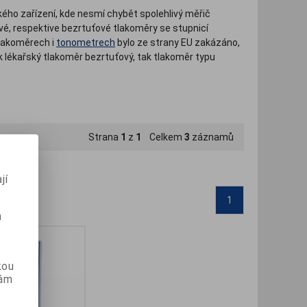
kého zařízení, kde nesmí chybět spolehlivý měřič
vé, respektive bezrtuťové tlakoměry se stupnicí
 tlakoměrech i
tonometrech
bylo ze strany EU zakázáno,
ak lékařský tlakoměr bezrtuťový, tak tlakoměr typu
Strana
1
z
1
Celkem
3
záznamů
jí
1
m
kou
vám