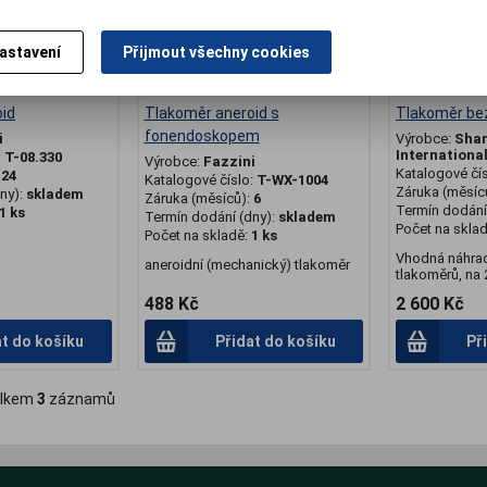
astavení
Přijmout všechny cookies
id
Tlakoměr aneroid s
Tlakoměr be
fonendoskopem
i
Výrobce:
Sha
Internationa
:
T-08.330
Výrobce:
Fazzini
Katalogové čí
:
24
Katalogové číslo:
T-WX-1004
Záruka (měsíc
ny):
skladem
Záruka (měsíců):
6
Termín dodání 
1 ks
Termín dodání (dny):
skladem
Počet na skla
Počet na skladě:
1 ks
Vhodná náhrad
aneroidní (mechanický) tlakoměr
tlakoměrů, na 
488 Kč
2 600 Kč
at do košíku
Přidat do košíku
Př
lkem
3
záznamů