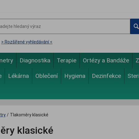
> Rozšířené vyhledávání <
metry
Diagnostika
Terapie
Ortézy a Bandáže
Z
e
Lékárna
Oblečení
Hygiena
Dezinfekce
Ster
try
/
Tlakoměry klasické
ěry klasické