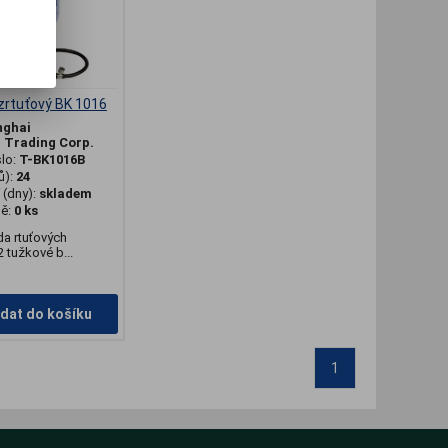
zrtuťový BK 1016
nghai
l Trading Corp.
slo:
T-BK1016B
ů):
24
(dny):
skladem
dě:
0 ks
a rtuťových
2 tužkové b...
idat do košíku
1