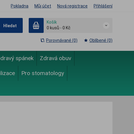
Pokladna
Můj účet
Nová registrace
Přihlášení
Košík
Hledat
0
kusů
-
0 Kč
Porovnávané (0)
Oblíbené (0)
dravý spánek
Zdravá obuv
ilizace
Pro stomatology