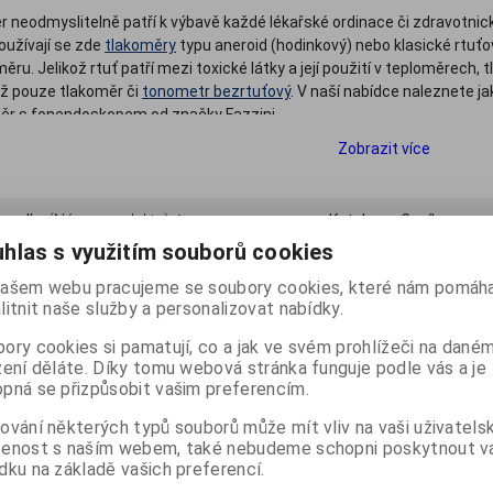
r neodmyslitelně patří k výbavě každé lékařské ordinace či zdravotnic
Používají se zde
tlakoměry
typu aneroid (hodinkový) nebo klasické rtuťo
ru. Jelikož rtuť patří mezi toxické látky a její použití v teploměrech,
již pouze tlakoměr či
tonometr bezrtuťový
. V naší nabídce naleznete j
měr s fonendoskopem od značky Fazzini.
Zobrazit více
 podle:
(Názvu produktu)
Katalog
Ceník
hlas s využitím souborů cookies
Počet na stránku
20
40
60
ašem webu pracujeme se soubory cookies, které nám pomáha
litnit naše služby a personalizovat nabídky.
ory cookies si pamatují, co a jak ve svém prohlížeči na dané
zení děláte. Díky tomu webová stránka funguje podle vás a je
.
pná se přizpůsobit vašim preferencím.
ování některých typů souborů může mít vliv na vaši uživatels
šenost s naším webem, také nebudeme schopni poskytnout 
dku na základě vašich preferencí.