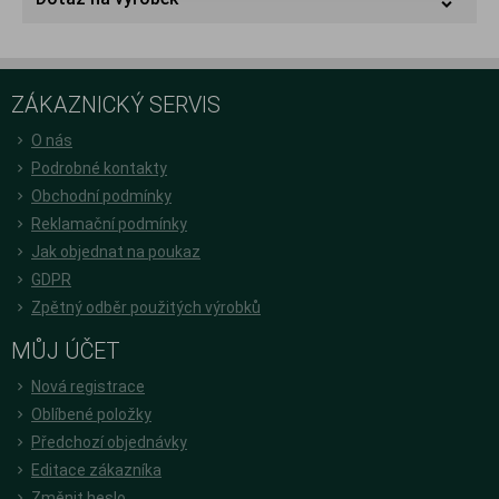
ZÁKAZNICKÝ SERVIS
O nás
Podrobné kontakty
Obchodní podmínky
Reklamační podmínky
Jak objednat na poukaz
GDPR
Zpětný odběr použitých výrobků
MŮJ ÚČET
Nová registrace
Oblíbené položky
Předchozí objednávky
Editace zákazníka
Změnit heslo