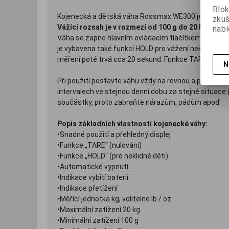
Blok
Kojenecká a dětská váha Rossmax WE300 je určena 
zku
Vážící rozsah je v rozmezí od 100 g do 20 kg
, prot
nabí
Váha se zapne hlavním ovládacím tlačítkem 0/I, jakmi
je vybavena také funkcí HOLD pro vážení neklidných dě
měření poté trvá cca 20 sekund. Funkce TARE slouží 
N
Při použití postavte váhu vždy na rovnou a pevnou p
intervalech ve stejnou denní dobu za stejné situace
součástky, proto zabraňte nárazům, pádům apod.
Popis základních vlastností kojenecké váhy:
•Snadné použití a přehledný displej
•Funkce „TARE“ (nulování)
•Funkce „HOLD“ (pro neklidné děti)
•Automatické vypnutí
•Indikace vybití baterií
•Indikace přetížení
•Měřící jednotka kg, volitelne lb / oz
•Maximální zatížení 20 kg
•Minimální zatížení 100 g