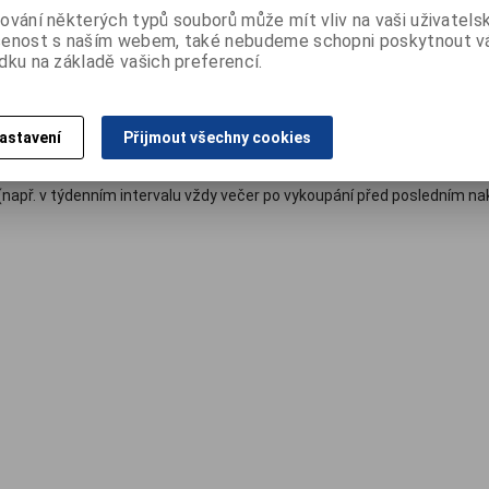
ování některých typů souborů může mít vliv na vaši uživatels
předevší do domácností.
šenost s naším webem, také nebudeme schopni poskytnout 
o vyhovuje pro děti od narození do cca 5 let věku.
dku na základě vašich preferencí.
le na displeji naskočí hodnota „0000“, tak je váha připravena k vážení
tí. Tato funkce je aktivní pro každé běžné měření. V případě zvlášť nek
pro nulování váhy v případě použití podkladových plen, osušek apod.
astavení
Přijmout všechny cookies
lochu. Při vážení dbejte na bezpečnost dítěte. Pro porovnávání hodno
 (např. v týdenním intervalu vždy večer po vykoupání před posledním n