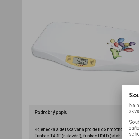
Sou
Na n
zkva
Podrobný popis
Soub
zaří
Kojenecká a dětská váha pro děti do hmotnosti 20 kg
scho
Funkce TARE (nulování), funkce HOLD (stabilizace pr