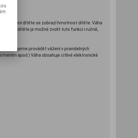
kou
vám
. Po položení dítěte se zobrazí hmotnost dítěte. Váha
lidného dítěte je možné zvolit tuto funkci i ručně,
t doporučujeme provádět vážení v pravidelných
akrmením apod.) Váha obsahuje citlivé elektronické