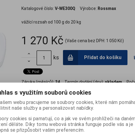
Katalogové číslo:
V-WE300Q
Výrobce:
Rossmax
vážící rozsah od 100 g do 20 kg
1 270 Kč
(Vaše cena bez DPH:
1 050 Kč
)

ks
Přidat do košíku

Záruka (měsíců):
24
Termín dodání (dny):
skladem
Poče
hlas s využitím souborů cookies
ašem webu pracujeme se soubory cookies, které nám pomáha
litnit naše služby a personalizovat nabídky.
Diskuze
Dotaz na vý
ory cookies si pamatují, co a jak ve svém prohlížeči na dané
zení děláte. Díky tomu webová stránka funguje podle vás a je
.
pná se přizpůsobit vašim preferencím.
o zvážení neklidných dětí). Ergonomický tvar usnadňuje vážení.