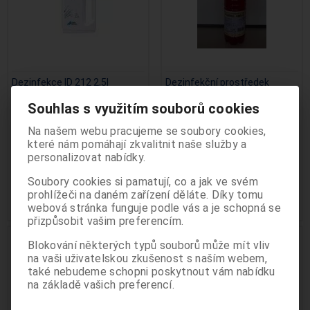
Dezinfekce ID 212 2,5l
Dezinfekční prostředek
CHEESE, SMILE
Výrobce:
Dürr
Souhlas s využitím souborů cookies
Katalogové číslo:
DO-0014713
Výrobce:
CHIRANA MEDICAL
Termín dodání (dny):
7
Oddělení Pro stomatology je určeno
Katalogové číslo:
D-
Na našem webu pracujeme se soubory cookies,
Počet na skladě:
0 ks
054273240001
odborným pracovníkům ve zdravotnictví a
které nám pomáhají zkvalitnit naše služby a
Termín dodání (dny):
neznámý
na dezinfekci nástrojů
informace zde uvedené nejsou určeny pro
personalizovat nabídky.
Počet na skladě:
0 ks
laickou veřejnost. Pokračováním v používání
2 764 Kč
PRODUKT již není dostupný,
Soubory cookies si pamatují, co a jak ve svém
těchto stránek potvrzujete, že jste
náhrada Bilpron - vi ní...
prohlížeči na daném zařízení děláte. Díky tomu
odborníkem ve smyslu §2a zákona č.
Přidat do košíku
881 Kč
webová stránka funguje podle vás a je schopná se
40/1995 Sb. o regulaci reklamy.
přizpůsobit vašim preferencím.
Beru na vědomí, že informace obsažené
Akce
.
Sleva
dále na těchto stránkách nejsou určeny
Blokování některých typů souborů může mít vliv
10 %
ZP pro odborníky
ZP pro odborníky
laické veřejnosti, nýbrž zdravotnickým
na vaši uživatelskou zkušenost s naším webem,
také nebudeme schopni poskytnout vám nabídku
odborníkům, a to se všemi riziky a důsledky
na základě vašich preferencí.
z toho plynoucími pro laickou veřejnost.