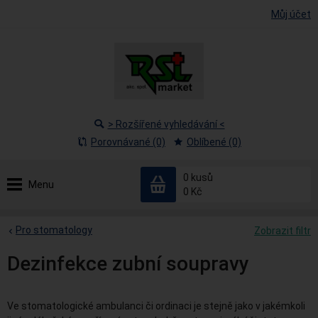
Můj účet
> Rozšířené vyhledávání <
Porovnávané (0)
Oblíbené (0)
0
kusů
Menu
0 Kč
Pro stomatology
Zobrazit filtr
Dezinfekce zubní soupravy
Ve stomatologické ambulanci či ordinaci je stejně jako v jakémkoli