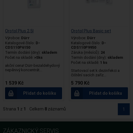
Orotol Plus 2,5l
Orotol Plus Basic set
Výrobce:
Dürr
Výrobce:
Dürr
Katalogové číslo:
D-
Katalogové číslo:
D-
CDS110P6150
CDS110P9950
Termín dodání (dny):
skladem
Záruka (měsíců):
24
Počet na skladě:
>5ks
Termín dodání (dny):
skladem
Počet na skladě:
1 ks
akční cena! Dürr-bezaldehydový
nepěnivý koncentrát...
Startovací set k dezinfekci a
čištění sacích zaříz...
1 539 Kč
5 790 Kč
Přidat do košíku
Přidat do košíku
Strana
1
z
1
Celkem
8
záznamů
1
ZÁKAZNICKÝ SERVIS