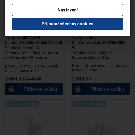
ANO POTVRZUJI
Nastavení
NEJSEM ODBORNÍK
Přijmout všechny cookies
Green+Clean M2 green + red
OroCup
Výrobce:
METASYS
Výrobce:
Dürr
Katalogové číslo:
D-60010204+5
Katalogové číslo:
D-0780-350-
00
Záruka (měsíců):
24
Termín dodání (dny):
7
Termín dodání (dny):
skladem
Počet na skladě:
0 ks
Počet na skladě:
3 sada
Dürr-nádoba k mísení a odsávání
pro METASYS, 1x lahev 500ml -
roztoku (Orotol Pl...
červená barva + 1x l...
2 654 Kč
2 140 Kč
2 949 Kč
Přidat do košíku
Přidat do košíku
ZP pro odborníky
ZP pro odborníky