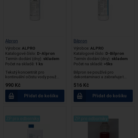
Alpron
Bilpron
Výrobce:
ALPRO
Výrobce:
ALPRO
Katalogové číslo:
D-Alpron
Katalogové číslo:
D-Bilpron
Termín dodání (dny):
skladem
Termín dodání (dny):
skladem
Počet na skladě:
1 ks
Počet na skladě:
>5ks
Tekutý koncentrát pro
Bilpron se používá pro
kontinuální očistu vody použ...
dekontaminaci a zabraňuje t...
990 Kč
516 Kč
Přidat do košíku
Přidat do košíku
.
.
ZP pro odborníky
ZP pro odborníky