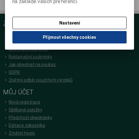
na základě vašich preferencí.
ZÁKAZNICKÝ SERVIS
Nastavení
O nás
Přijmout všechny cookies
Podrobné kontakty
Obchodní podmínky
Reklamační podmínky
Jak objednat na poukaz
GDPR
Zpětný odběr použitých výrobků
MŮJ ÚČET
Nová registrace
Oblíbené položky
Předchozí objednávky
Editace zákazníka
Změnit heslo