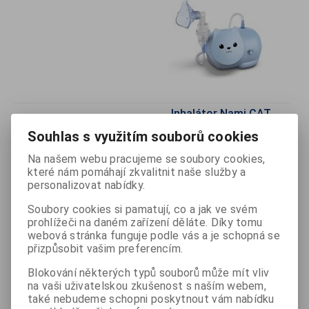
Inhalátor Nami CAT
Souhlas s využitím souborů cookies
Odebrat
Na našem webu pracujeme se soubory cookies,
které nám pomáhají zkvalitnit naše služby a
Přidat do
košíku
personalizovat nabídky.
s DPH
1 342 Kč
Soubory cookies si pamatují, co a jak ve svém
prohlížeči na daném zařízení děláte. Díky tomu
bez DPH
1 198 Kč
webová stránka funguje podle vás a je schopná se
přizpůsobit vašim preferencím.
Katalogové číslo:
I-C303K
Výrobce:
OMRON
Blokování některých typů souborů může mít vliv
na vaši uživatelskou zkušenost s naším webem,
Popis
kompresorový inhalátor
také nebudeme schopni poskytnout vám nabídku
vhodný pro děti