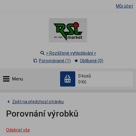
Můj účet
> Rozšířené vyhledávání <
Porovnávané (1)
Oblíbené (0)
0
kusů
Menu
0 Kč
Zpět na předchozí stránku
Porovnání výrobků
Odebrat vše