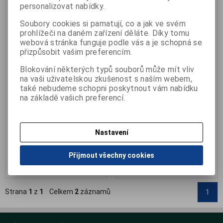
personalizovat nabídky.
Soubory cookies si pamatují, co a jak ve svém
prohlížeči na daném zařízení děláte. Díky tomu
webová stránka funguje podle vás a je schopná se
přizpůsobit vašim preferencím.
Dentální nit Oral-B Super floss
Nit zubní TEPE Bridge implant
Blokování některých typů souborů může mít vliv
floss
na vaši uživatelskou zkušenost s naším webem,
Výrobce:
PROCTER & GAMBLE
Katalogové číslo:
H-017369
také nebudeme schopni poskytnout vám nabídku
Výrobce:
TePe
Záruka (měsíců):
24
na základě vašich preferencí.
Katalogové číslo:
H-0071.02
Termín dodání (dny):
skladem
Termín dodání (dny):
skladem
Počet na skladě:
1 bal
Počet na skladě:
1 ks
50 nastříhaných vláken v balení
balení 30 ks, pro můstky,
Nastavení
implantáty a rovnátka
138 Kč
242 Kč
Přijmout všechny cookies
Přidat do košíku
Přidat do košíku
Strana
1
z
1
Celkem
2
záznamů
1