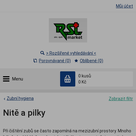
Můj účet
> Rozšířené vyhledávání <
Porovnávané (0)
Oblíbené (0)
0
kusů
Menu
0 Kč
Zubní hygiena
Zobrazit filtr
Nitě a pilky
Při čištění zubů se často zapomíná na mezizubní prostory. Mnoho