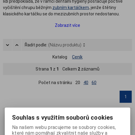
lidí předpokládá, že v rámci dentální hygieny postačuje poctivé
vyčištění chrupu běžným
zubním kartáčkem
, jenže štětiny
klasického kartáčku se do mezizubních prostor nedostanou.
Přitom se jedná o rizikové místo, kde se hojně usazuje zubní plak a
Zobrazit více
tvoří zubní kaz. S čištěním mezizubních prostor nám kromě
mezizubních kartáčků
spolehlivě pomáhají různé typy zubních nití
a dentálních párátek. Dentální nitě se dostanou i do míst, na která
Řadit podle:
(Názvu produktu)
je kartáček krátký. Jsou efektivní a nezbytnou pomůckou také u
osob, která nosí rovnátka, či při čištění prostor v okolí zubních
Katalog
Ceník
náhrad nebo pod zubním můstkem.
V naší nabídce naleznete zubní nitě, dentální nitě pod můstek,
Strana
1
z
1
Celkem
2
záznamů
dentální „pilky“ nebo plastová zubní párátka a další
pomůcky pro
péči o zuby
a mezizubní prostory od osvědčených značek
Počet na stránku
20
40
60
Curaprox, Oral-B aj.
1
Výprodej
Souhlas s využitím souborů cookies
Na našem webu pracujeme se soubory cookies,
které nám pomáhají zkvalitnit naše služby a