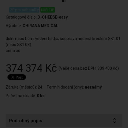
.
ZP pro odborníky
Náš TIP
Katalogové číslo:
D-CHEESE-easy
Výrobce:
CHIRANA MEDICAL
dolní nebo horní vedení hadic, souprava nesená křeslem SK1.01
(nebo SK1.08)
cena od
374 374 Kč
(Vaše cena bez DPH:
309 400 Kč
)
Záruka (měsíců):
24
Termín dodání (dny):
neznámý
Počet na skladě:
0 ks
Podrobný popis