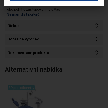
Pro specifikaci soupravy si dohodněte návštěvu našeho
obchodního zástupce přímo u Vás !
Seznam distributorů
Diskuze
Dotaz na výrobek
Dokumentace produktu
Alternativní nabídka
.
ZP pro odborníky