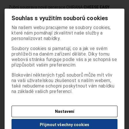
Zubní souprava nové generace CHIRANA
CHEESE EASY
vychází z modulární koncepce řady zubních souprav CHEESE
Souhlas s využitím souborů cookies
a nabízí zákazníkovi možnost jednodušší verze soupravy s
Oddělení Pro stomatology je určeno
plnohodnotnou výbavou.
Na našem webu pracujeme se soubory cookies,
odborným pracovníkům ve zdravotnictví a
které nám pomáhají zkvalitnit naše služby a
informace zde uvedené nejsou určeny pro
Základní parametry:
personalizovat nabídky.
laickou veřejnost. Pokračováním v používání
- 3 - 5 nástrojů lékaře
Soubory cookies si pamatují, co a jak ve svém
těchto stránek potvrzujete, že jste
- odsliňovač
prohlížeči na daném zařízení děláte. Díky tomu
odborníkem ve smyslu §2a zákona č.
- sloup s pantografickým ramenem a svítidlem FARO EDI
webová stránka funguje podle vás a je schopná se
40/1995 Sb. o regulaci reklamy.
- možnost výkonného chirurgického odsávání
přizpůsobit vašim preferencím.
Beru na vědomí, že informace obsažené
- možnost zabudování odlučovače amalgámu
dále na těchto stránkách nejsou určeny
- standardně bílé provedení v kombinaci s barevným křeslem
Blokování některých typů souborů může mít vliv
laické veřejnosti, nýbrž zdravotnickým
- je možné kompletovat s držákem pro LCD monitor a
na vaši uživatelskou zkušenost s naším webem,
také nebudeme schopni poskytnout vám nabídku
odborníkům, a to se všemi riziky a důsledky
intraorální kameru
na základě vašich preferencí.
z toho plynoucími pro laickou veřejnost.
- nosnost křesla: křeslo je konstruováno pro zatížení
hmotností 200 ± 5kg /135 kg pacient + 70 kg nesené
ANO POTVRZUJI
zařízení/
Nastavení
NEJSEM ODBORNÍK
Další informace naleznete v záložce Dokumentace
produktu.
Přijmout všechny cookies