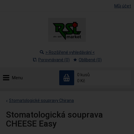
Můj účet
> Rozšířené vyhledávání <
Porovnávané (0)
Oblíbené (0)
0
kusů
Menu
0 Kč
Stomatologické soupravy Chirana
Stomatologická souprava
CHEESE Easy