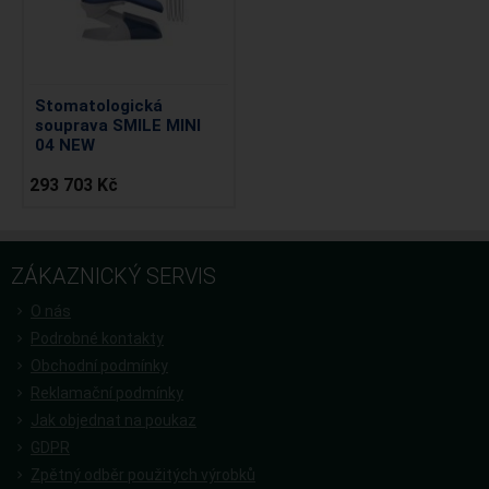
Stomatologická
souprava SMILE MINI
04 NEW
293 703 Kč
ZÁKAZNICKÝ SERVIS
O nás
Podrobné kontakty
Obchodní podmínky
Reklamační podmínky
Jak objednat na poukaz
GDPR
Zpětný odběr použitých výrobků