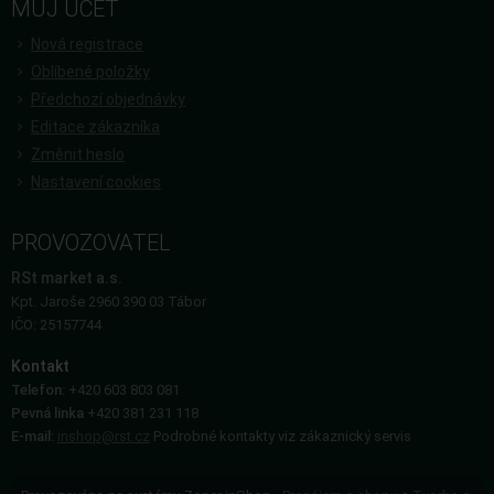
MŮJ ÚČET
Nová registrace
Oblíbené položky
Předchozí objednávky
Editace zákazníka
Změnit heslo
Nastavení cookies
PROVOZOVATEL
RSt market a.s.
Kpt. Jaroše 2960 390 03 Tábor
IČO: 25157744
Kontakt
Telefon:
+420 603 803 081
Pevná linka
+420 381 231 118
E-mail:
inshop@rst.cz
Podrobné kontakty viz zákaznický servis