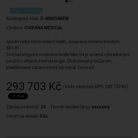
.
ZP pro odborníky
Katalogové číslo:
D-MINI04NEW
Výrobce:
CHIRANA MEDICAL
spodní nebo horní vedení hadic, souprava nesená křeslem
SK1.01
Stomatologická souprava Smile Mini 04 je určená výhradně pro
použití v oblasti stomatologie. Obsluhovat jí může jen
kvalifikovaný zdravotnický personál. Cena od...
293 703 Kč
(Vaše cena bez DPH:
242 730 Kč
)
Záruka (měsíců):
24
Termín dodání (dny):
neznámý
Počet na skladě:
0 ks