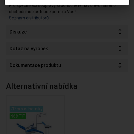
Pro specifikaci soupravy si dohodněte návštěvu našeho
obchodního zástupce přímo u Vás !
Seznam distributorů
Diskuze
Dotaz na výrobek
Dokumentace produktu
Alternativní nabídka
.
ZP pro odborníky
Náš TIP