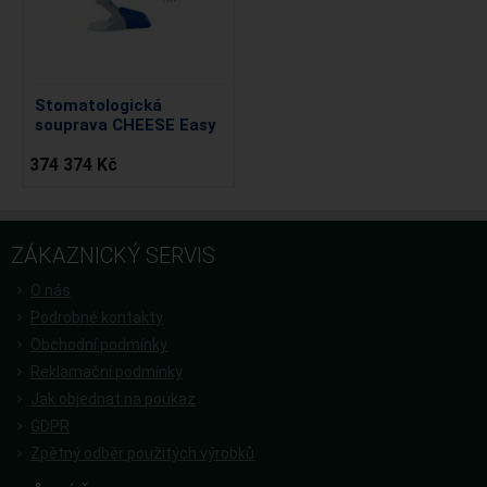
Stomatologická
souprava CHEESE Easy
374 374 Kč
ZÁKAZNICKÝ SERVIS
O nás
Podrobné kontakty
Obchodní podmínky
Reklamační podmínky
Jak objednat na poukaz
GDPR
Zpětný odběr použitých výrobků