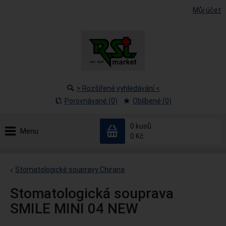
Můj účet
> Rozšířené vyhledávání <
Porovnávané (0)
Oblíbené (0)
0
kusů
Menu
0 Kč
Stomatologické soupravy Chirana
Stomatologická souprava
SMILE MINI 04 NEW