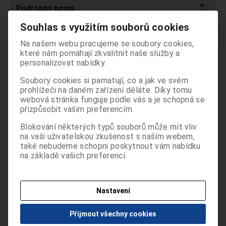
Podrobný popis
Souhlas s využitím souborů cookies
- 4 nástroje lékaře s bočním ovládacím panelem
Oddělení Pro stomatology je určeno
Na našem webu pracujeme se soubory cookies,
- ovládání funkcí soupravy přes fóliovou klávesnici stolku
odborným pracovníkům ve zdravotnictví a
které nám pomáhají zkvalitnit naše služby a
lékaře
informace zde uvedené nejsou určeny pro
personalizovat nabídky.
- elektronická funkce cyklického reverzování mikromotoru
laickou veřejnost. Pokračováním v používání
(Giromatic)
Soubory cookies si pamatují, co a jak ve svém
těchto stránek potvrzujete, že jste
- nastavení výkonu nástrojů přes fóliovú klávesnici anebo
prohlížeči na daném zařízení děláte. Díky tomu
odborníkem ve smyslu §2a zákona č.
proporcionálně nožním ovladačem
webová stránka funguje podle vás a je schopná se
40/1995 Sb. o regulaci reklamy.
- systém ejektorového odsávání - odsliňovač i odsávačka
přizpůsobit vašim preferencím.
Beru na vědomí, že informace obsažené
- ovládání křesla ze dvou míst: z klávesnice stolku lékaře i
dále na těchto stránkách nejsou určeny
Blokování některých typů souborů může mít vliv
nožním ovladačem
laické veřejnosti, nýbrž zdravotnickým
na vaši uživatelskou zkušenost s naším webem,
- přívody energií pod předním krytem křesla
také nebudeme schopni poskytnout vám nabídku
odborníkům, a to se všemi riziky a důsledky
- regulace vody pro všechny nástroje s možností
na základě vašich preferencí.
z toho plynoucími pro laickou veřejnost.
samostatné regulace každého nástroje
- sloup svítidla s pantografickým ramenem a svítidlem FARO
ANO POTVRZUJI
EDI
Nastavení
NEJSEM ODBORNÍK
Další informace naleznete v záložce Dokumentace
Přijmout všechny cookies
produktu.