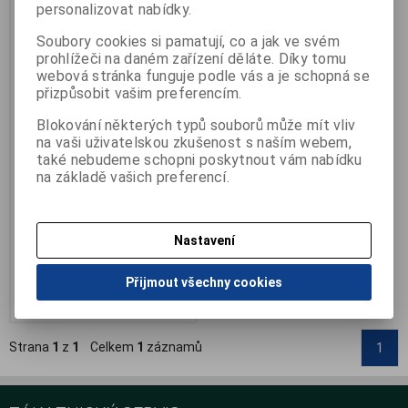
personalizovat nabídky.
Soubory cookies si pamatují, co a jak ve svém
prohlížeči na daném zařízení děláte. Díky tomu
webová stránka funguje podle vás a je schopná se
přizpůsobit vašim preferencím.
UV sterilizátor KP192
Blokování některých typů souborů může mít vliv
na vaši uživatelskou zkušenost s naším webem,
Výrobce:
Marimex
také nebudeme schopni poskytnout vám nabídku
Katalogové číslo:
Q-KP192
Záruka (měsíců):
24
na základě vašich preferencí.
Termín dodání (dny):
skladem
Počet na skladě:
3 ks
UV sterilizátor pro domácí
Nastavení
použití
476 Kč
595 Kč
Přijmout všechny cookies
Přidat do košíku
Strana
1
z
1
Celkem
1
záznamů
1