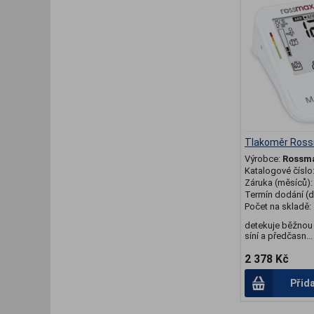
Tlakoměr Ros
Výrobce:
Rossm
Katalogové číslo
Záruka (měsíců)
Termín dodání (d
Počet na skladě:
detekuje běžnou ar
síní a předčasn...
2 378 Kč
Přid