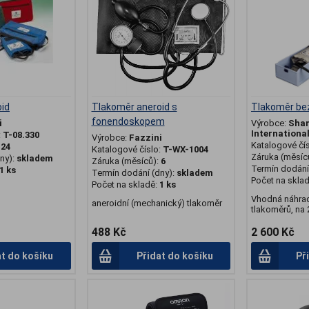
id
Tlakoměr aneroid s
Tlakoměr be
fonendoskopem
i
Výrobce:
Sha
Internationa
:
T-08.330
Výrobce:
Fazzini
Katalogové čí
:
24
Katalogové číslo:
T-WX-1004
Záruka (měsíc
ny):
skladem
Záruka (měsíců):
6
Termín dodání 
1 ks
Termín dodání (dny):
skladem
Počet na skla
Počet na skladě:
1 ks
Vhodná náhrad
aneroidní (mechanický) tlakoměr
tlakoměrů, na 
488 Kč
2 600 Kč
at do košíku
Přidat do košíku
Př