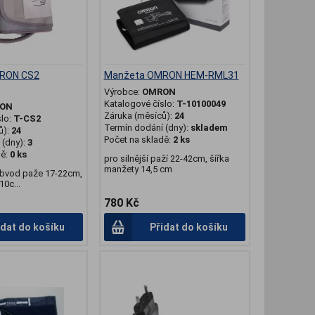
RON CS2
Manžeta OMRON HEM-RML31
Výrobce:
OMRON
Katalogové číslo:
T-10100049
ON
Záruka (měsíců):
24
slo:
T-CS2
Termín dodání (dny):
skladem
ů):
24
Počet na skladě:
2 ks
(dny):
3
dě:
0 ks
pro silnější paží 22-42cm, šířka
manžety 14,5 cm
obvod paže 17-22cm,
10c...
780 Kč
idat do košíku
Přidat do košíku