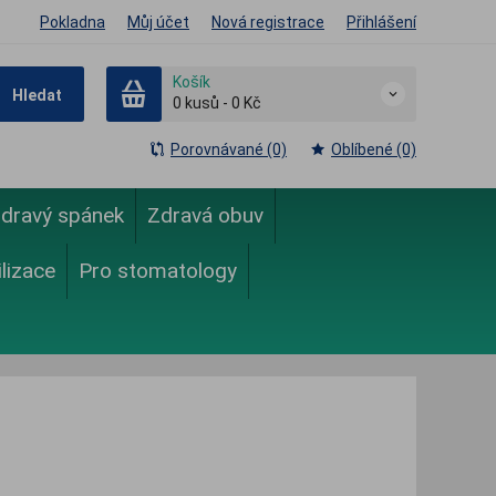
Pokladna
Můj účet
Nová registrace
Přihlášení
Košík
Hledat
0
kusů
-
0 Kč
Porovnávané (0)
Oblíbené (0)
dravý spánek
Zdravá obuv
ilizace
Pro stomatology