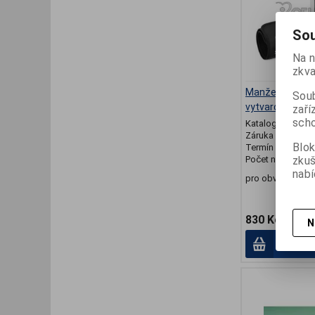
Sou
Na n
zkva
Manžeta OMRON 
Soub
vytvarovaná (
zaří
scho
Katalogové číslo
Záruka (měsíců)
Blok
Termín dodání (d
zku
Počet na skladě:
nabí
pro obvod paže 
830 Kč
N
Přid