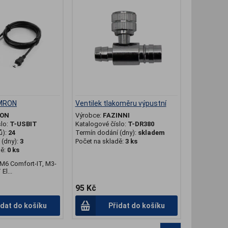
OMRON
Ventilek tlakoměru výpustní
ON
Výrobce:
FAZINNI
slo:
T-USBIT
Katalogové číslo:
T-DR380
ů):
24
Termín dodání (dny):
skladem
(dny):
3
Počet na skladě:
3 ks
dě:
0 ks
 M6 Comfort-IT, M3-
El...
95 Kč
idat do košíku
Přidat do košíku