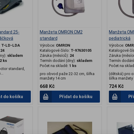
andard 25-
Manžeta OMRON CM2
Manžeta OM
dičková
standard
pediatrická
:
T-LD-LDA
Výrobce:
OMRON
Výrobce:
OMR
:
24
Katalogové číslo:
T-97630105
Katalogové čí
ny):
skladem
Záruka (měsíců):
24
Záruka (měsíc
2 ks
Termín dodání (dny):
skladem
Termín dodání 
Počet na skladě:
1 ks
Počet na skla
octor standard,
...
pro obvod paže 22-32 cm, šířka
(dětská) pro 
manžety 14 cm
šířka manžety 
668 Kč
724 Kč
at do košíku
Přidat do košíku
Př