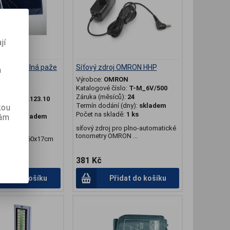
jí
oměru silná paže
Síťový zdroj OMRON HHP
m
Výrobce:
OMRON
Katalogové číslo:
T-M_6V/500
ini
Záruka (měsíců):
24
slo:
T-080.123.10
Termín dodání (dny):
skladem
kou
ů):
24
Počet na skladě:
1 ks
vám
(dny):
skladem
dě:
1 ks
síťový zdroj pro plno-automatické
tonometry OMRON ...
lnou paži 60x17cm
381 Kč
idat do košíku
Přidat do košíku