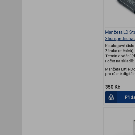
Manžeta LD St
36cm, jednoha
Katalogové číslo
Záruka (měsíců)
Termín dodání (d
Počet na skladě:
Manžeta Little D
pro různé digitáln
350 Kč
Přid