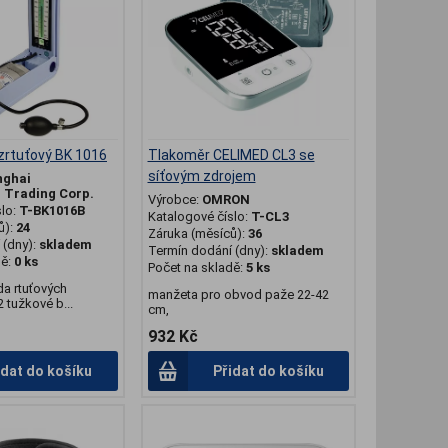
zrtuťový BK 1016
Tlakoměr CELIMED CL3 se
síťovým zdrojem
nghai
l Trading Corp.
Výrobce:
OMRON
slo:
T-BK1016B
Katalogové číslo:
T-CL3
ů):
24
Záruka (měsíců):
36
(dny):
skladem
Termín dodání (dny):
skladem
dě:
0 ks
Počet na skladě:
5 ks
a rtuťových
manžeta pro obvod paže 22-42
2 tužkové b...
cm,
932 Kč
idat do košíku
Přidat do košíku