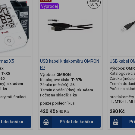
Sleva
50 %
Výprodej
smax X5
USB kabel k tlakoměru OMRON
USB kabel 
R7
ax
Výrobce:
OMR
:
T-X5
Katalogové čí
Výrobce:
OMRON
:
60
Záruka (měsíc
Katalogové číslo:
T-R7k
ny):
skladem
Termín dodání 
Záruka (měsíců):
36
1 ks
Počet na skla
Termín dodání (dny):
skladem
Počet na skladě:
1 ks
ytmii, fibrilaci
pro tlakoměry
IT, M10-IT, MIT 
pouze poslední kus
420 Kč
290 Kč
840 Kč
at do košíku
Přidat do košíku
Př