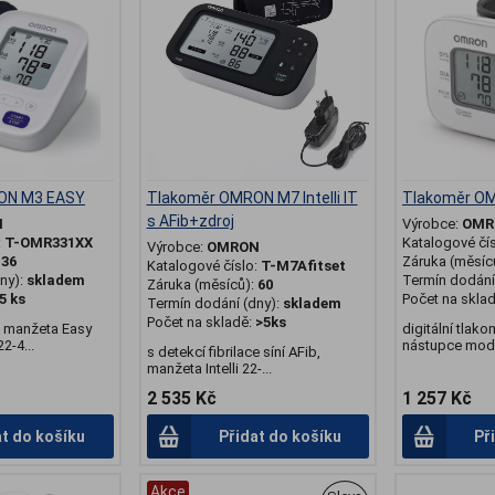
ON M3 EASY
Tlakoměr OMRON M7 Intelli IT
Tlakoměr O
s AFib+zdroj
N
Výrobce:
OMR
:
T-OMR331XX
Katalogové čí
Výrobce:
OMRON
:
36
Záruka (měsíc
Katalogové číslo:
T-M7Afitset
ny):
skladem
Termín dodání 
Záruka (měsíců):
60
5 ks
Počet na skla
Termín dodání (dny):
skladem
Počet na skladě:
>5ks
, manžeta Easy
digitální tlako
2-4...
nástupce mode
s detekcí fibrilace síní AFib,
manžeta Intelli 22-...
2 535 Kč
1 257 Kč
at do košíku
Přidat do košíku
Př
Akce
.