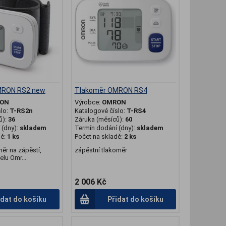
MRON RS2 new
Tlakoměr OMRON RS4
ON
Výrobce:
OMRON
slo:
T-RS2n
Katalogové číslo:
T-RS4
ů):
36
Záruka (měsíců):
60
(dny):
skladem
Termín dodání (dny):
skladem
dě:
1 ks
Počet na skladě:
2 ks
měr na zápěstí,
zápěstní tlakoměr
lu Omr...
2 006 Kč
idat do košíku
Přidat do košíku