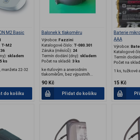
ON M2 Basic
Balonek k tlakoměru
Baterie mikr
AAA
N
Výrobce:
Fazzini
:
T-M2
Katalogové číslo:
T-080.301
Výrobce:
Bate
:
36
Záruka (měsíců):
24
Katalogové čí
ny):
skladem
Termín dodání (dny):
skladem
Termín dodání 
5 ks
Počet na skladě:
3 ks
Počet na skla
, manžeta 22-32
ke rtuťovým a aneroidním
1 ks, tužkové 
tlakoměrům, bez výpustníh...
90 Kč
15 Kč
at do košíku
Přidat do košíku
Př
.