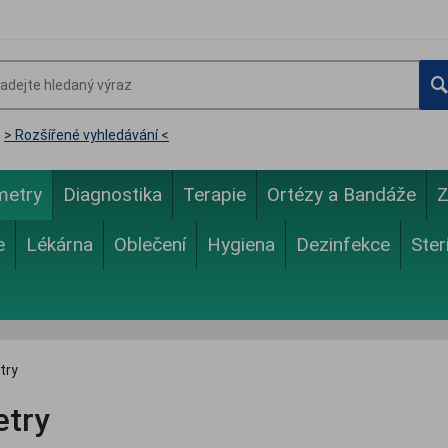
> Rozšířené vyhledávání <
metry
Diagnostika
Terapie
Ortézy a Bandáže
Z
e
Lékárna
Oblečení
Hygiena
Dezinfekce
Ster
try
try