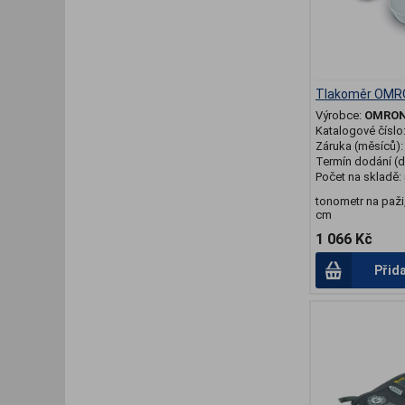
skutečnosti má.
Tlakoměr OMR
Výrobce:
OMRO
Katalogové číslo
Záruka (měsíců)
Termín dodání (d
Počet na skladě:
tonometr na paži
cm
1 066 Kč
Přid