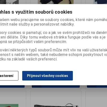
hlas s využitím souborů cookies
ašem webu pracujeme se soubory cookies, které nám pomáha
litnit naše služby a personalizovat nabídky.
Intelli IC
Manžeta tlakoměru
Manžeta tlak
ory cookies si pamatují, co a jak ve svém prohlížeči na dané
HEM-FL31)
dvouhadička
dvouhadička
zení děláte. Díky tomu webová stránka funguje podle vás a je
pná se přizpůsobit vašim preferencím.
:
T-9911730-8
Výrobce:
Fazzini
Výrobce:
Fazz
:
6
Katalogové číslo:
T-080.120.10
Katalogové čí
ování některých typů souborů může mít vliv na vaši uživatels
ny):
skladem
Záruka (měsíců):
24
Záruka (měsíc
šenost s naším webem, také nebudeme schopni poskytnout 
1 ks
Termín dodání (dny):
skladem
Termín dodání 
Počet na skladě:
3 ks
Počet na skla
dku na základě vašich preferencí.
22 - 42cm
se vzdušnicí, pro dospělé,
manžeta na si
50x14cm
bez spony
345 Kč
425 Kč
astavení
Přijmout všechny cookies
at do košíku
Přidat do košíku
Př
.