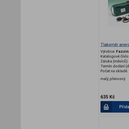
Tlakoměr anero
Výrobce:
Fazzin
Katalogové číslo
Záruka (měsíců)
Termín dodání (d
Počet na skladě:
malý, přenosný
635 Kč
Přid