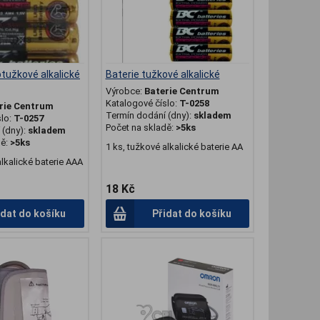
otužkové alkalické
Baterie tužkové alkalické
Výrobce:
Baterie Centrum
Katalogové číslo:
T-0258
rie Centrum
Termín dodání (dny):
skladem
slo:
T-0257
Počet na skladě:
>5ks
(dny):
skladem
dě:
>5ks
1 ks, tužkové alkalické baterie AA
alkalické baterie AAA
18 Kč
idat do košíku
Přidat do košíku