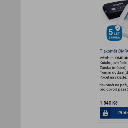
Tlakoměr OMR
Výrobce:
OMRO
Katalogové číslo
Záruka (měsíců)
Termín dodání (d
Počet na skladě:
tlakoměr na paži
pro obvod paže 2
1 840 Kč
Přid