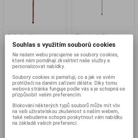
Hůl dřevěná čakan
Hůl duralová H 81
Souhlas s využitím souborů cookies
Katalogové číslo:
R-1201002008
Výrobce:
Handicap trade
Záruka (měsíců):
24
Katalogové číslo:
R-H81
Termín dodání (dny):
skladem
Termín dodání (dny):
skladem
Na našem webu pracujeme se soubory cookies,
Počet na skladě:
2 ks
Počet na skladě:
>5ks
které nám pomáhají zkvalitnit naše služby a
personalizovat nabídky.
nosnost 100 kg, podpůrná,
zahnutá rukojeť
Soubory cookies si pamatují, co a jak ve svém
448 Kč
283 Kč
prohlížeči na daném zařízení děláte. Díky tomu
webová stránka funguje podle vás a je schopná se
Přidat do košíku
Přidat do košíku
přizpůsobit vašim preferencím.
Blokování některých typů souborů může mít vliv
.
na vaši uživatelskou zkušenost s naším webem,
také nebudeme schopni poskytnout vám nabídku
na základě vašich preferencí.