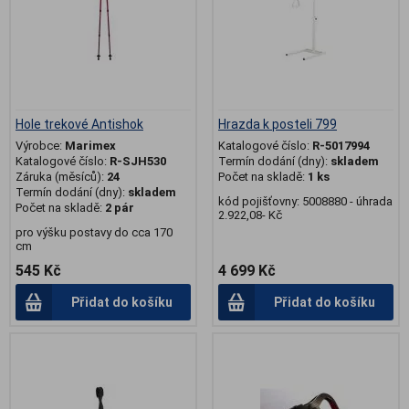
Hole trekové Antishok
Hrazda k posteli 799
Výrobce:
Marimex
Katalogové číslo:
R-5017994
Katalogové číslo:
R-SJH530
Termín dodání (dny):
skladem
Záruka (měsíců):
24
Počet na skladě:
1 ks
Termín dodání (dny):
skladem
kód pojišťovny: 5008880 - úhrada
Počet na skladě:
2 pár
2.922,08- Kč
pro výšku postavy do cca 170
cm
545 Kč
4 699 Kč
Přidat do košíku
Přidat do košíku