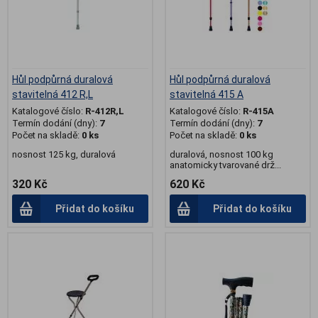
Hůl podpůrná duralová
Hůl podpůrná duralová
stavitelná 412 R,L
stavitelná 415 A
Katalogové číslo:
R-412R,L
Katalogové číslo:
R-415A
Termín dodání (dny):
7
Termín dodání (dny):
7
Počet na skladě:
0 ks
Počet na skladě:
0 ks
nosnost 125 kg, duralová
duralová, nosnost 100 kg
anatomicky tvarované drž...
320 Kč
620 Kč
Přidat do košíku
Přidat do košíku
.