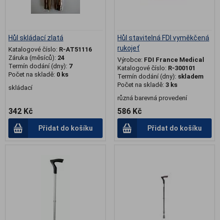
Hůl skládací zlatá
Hůl stavitelná FDI vyměkčená
rukojeť
Katalogové číslo:
R-AT51116
Záruka (měsíců):
24
Výrobce:
FDI France Medical
Termín dodání (dny):
7
Katalogové číslo:
R-300101
Počet na skladě:
0 ks
Termín dodání (dny):
skladem
Počet na skladě:
3 ks
skládací
různá barevná provedení
342 Kč
586 Kč
Přidat do košíku
Přidat do košíku