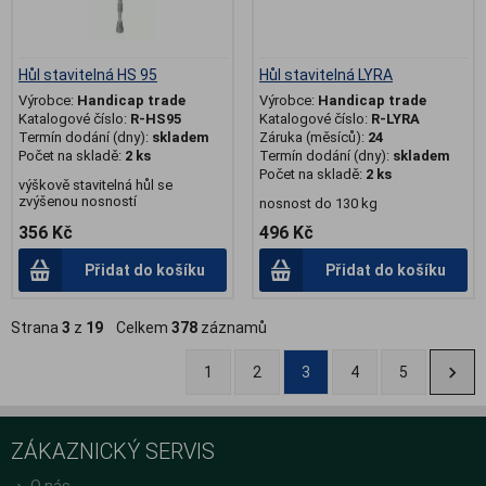
Hůl stavitelná HS 95
Hůl stavitelná LYRA
Výrobce:
Handicap trade
Výrobce:
Handicap trade
Katalogové číslo:
R-HS95
Katalogové číslo:
R-LYRA
Termín dodání (dny):
skladem
Záruka (měsíců):
24
Počet na skladě:
2 ks
Termín dodání (dny):
skladem
Počet na skladě:
2 ks
výškově stavitelná hůl se
zvýšenou nosností
nosnost do 130 kg
356 Kč
496 Kč
Přidat do košíku
Přidat do košíku
Strana
3
z
19
Celkem
378
záznamů
1
2
3
4
5
ZÁKAZNICKÝ SERVIS