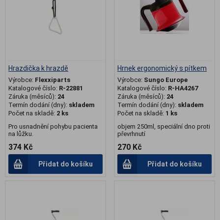
Hrazdička k hrazdě
Hrnek ergonomický s pítkem
Výrobce:
Flexxiparts
Výrobce:
Sungo Europe
Katalogové číslo:
R-22881
Katalogové číslo:
R-HA4267
Záruka (měsíců):
24
Záruka (měsíců):
24
Termín dodání (dny):
skladem
Termín dodání (dny):
skladem
Počet na skladě:
2 ks
Počet na skladě:
1 ks
Pro usnadnění pohybu pacienta
objem 250ml, speciální dno proti
na lůžku.
převrhnutí
374 Kč
270 Kč
Přidat do košíku
Přidat do košíku
.
.