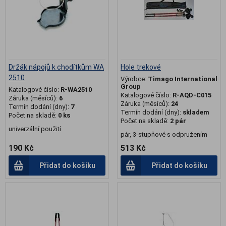
Držák nápojů k chodítkům WA
Hole trekové
2510
Výrobce:
Timago International
Group
Katalogové číslo:
R-WA2510
Katalogové číslo:
R-AQD-C015
Záruka (měsíců):
6
Záruka (měsíců):
24
Termín dodání (dny):
7
Termín dodání (dny):
skladem
Počet na skladě:
0 ks
Počet na skladě:
2 pár
univerzální použití
pár, 3-stupňové s odpružením
190 Kč
513 Kč
Přidat do košíku
Přidat do košíku