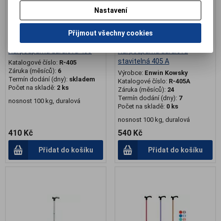
Nastavení
Přijmout všechny cookies
Hůl podpůrná duralová 405
Hůl podpůrná duralová
stavitelná 405 A
Katalogové číslo:
R-405
Záruka (měsíců):
6
Výrobce:
Enwin Kowsky
Termín dodání (dny):
skladem
Katalogové číslo:
R-405A
Počet na skladě:
2 ks
Záruka (měsíců):
24
Termín dodání (dny):
7
nosnost 100 kg, duralová
Počet na skladě:
0 ks
nosnost 100 kg, duralová
410 Kč
540 Kč
Přidat do košíku
Přidat do košíku
.
.