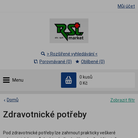
Můj účet
> Rozšířené vyhledávání <
Porovnávané (0)
Oblíbené (0)
0
kusů
Menu
0 Kč
Domů
Zobrazit filtr
Zdravotnické potřeby
Pod zdravotnické potřeby lze zahrnout prakticky veškeré