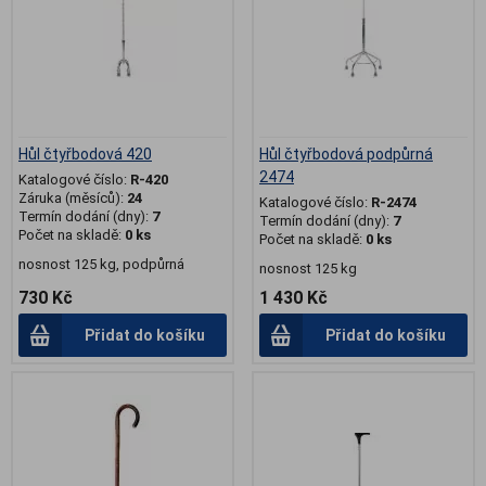
Hůl čtyřbodová 420
Hůl čtyřbodová podpůrná
2474
Katalogové číslo:
R-420
Záruka (měsíců):
24
Katalogové číslo:
R-2474
Termín dodání (dny):
7
Termín dodání (dny):
7
Počet na skladě:
0 ks
Počet na skladě:
0 ks
nosnost 125 kg, podpůrná
nosnost 125 kg
730 Kč
1 430 Kč
Přidat do košíku
Přidat do košíku