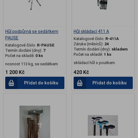
Hůl podpůrná se sedátkem
Hůl skládací 411 A
PAUSE
Katalogové číslo:
R-411A
Záruka (měsíců):
24
Katalogové číslo:
R-PAUSE
Termín dodání (dny):
skladem
Termín dodání (dny):
7
Počet na skladě:
1 ks
Počet na skladě:
0 ks
skládací hůl s poutkem
nosnost 113 kg, se sedátkem
1 200 Kč
420 Kč
Přidat do košíku
Přidat do košíku
.